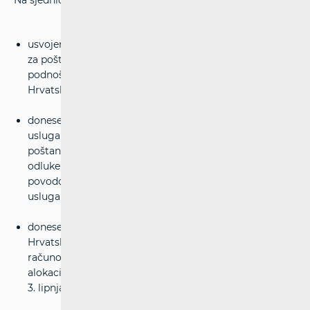
Na sjednici Vijeća HAKOM-a održanoj 18. lipnja 2014.:
usvojeno je Godišnje izvješće o radu Hrvatske agencije
za poštu i elektroničke komunikacije za 2013. u svrhu
podnošenja Hrvatskom saboru i Vladi Republike
Hrvatske
donesena je odluka o brisanju davatelja poštanskih
usluga NOVA DISTRIBUCIJA d.o.o. iz upisnika davatelja
poštanskih usluga i obustavi postupka donošenja
odluke o obavljanju zamjenskih poštanskih usluga
povodom prijave za obavljanje zamjenskih poštanskih
usluga društva NOVA DISTRIBUCIJA d.o.o.
donesena je odluka kojom se trgovačkom društvu
Hrvatski Telekom d.d. izdaje suglasnost na
računovodstveni dokument, dokument o metodologiji
alokacije i listu grupe usluga HT-a za 2013., zaprimljene
3. lipnja 2014.