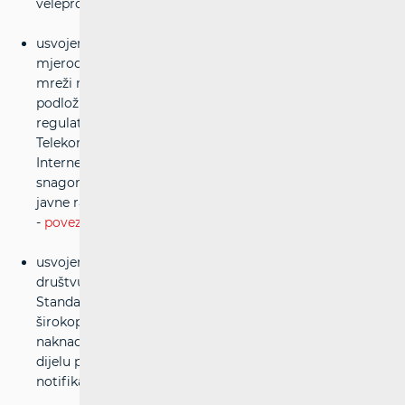
veleprodajnog širokopojasnog pristupa
usvojen je prijedlog odluke kojom se utvrđuje da je
mjerodavno tržište pristupa javnoj komunikacijskoj
mreži na fiksnoj lokaciji za privatne i poslovne korisnike
podložno prethodnoj regulaciji i kojom se određuju
regulatorne obveze trgovačkom društvu Hrvatski
Telekom d.d. i njegovom povezanom društvu Iskon
Internet d.d. kao operatoru sa značajnom tržišnom
snagom na navedenom tržištu, a u svrhu provedbe
javne rasprave u trajanju od 18. lipnja do 23. srpnja 2014.
-
poveznica
usvojen je prijedlog odluke kojom se trgovačkom
društvu Hrvatski Telekom d.d. određuju izmjene
Standardne ponude za uslugu veleprodajnog
širokopojasnog pristupa u dijelu koji se odnosi na
naknade za uspostavu pristupa na DSLAM razini i u
dijelu privremene obustave pružanja usluge, u svrhu
notifikacije Europskoj komisiji -
poveznica