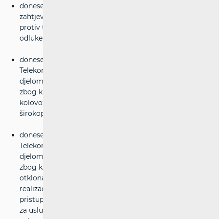
doneseno je rješenje kojim se odbija kao neosnovan
zahtjev trgovačkog društva Hrvatski Telekom d.d.
protiv trgovačkog društva VIPnet d.o.o. radi donošenja
odluke o zadržavanju prihoda od međupovezivanja
doneseno je rješenje u regulatornom sporu između H1
Telekoma d.d. i Hrvatskog Telekoma d.d., kojim se
djelomično usvaja zahtjev H1 Telekoma d.d. za naknadu
zbog kašnjenja u otklonu kvarova/smetnji za mjesec
kolovoz 2013. u odnosu na uslugu veleprodajnog
širokopojasnog pristupa
doneseno je rješenje u regulatornom sporu između H1
Telekoma d.d. i Hrvatskog Telekoma d.d., kojim se
djelomično usvaja zahtjev H1 Telekoma d.d. za naknadu
zbog kašnjenja u isporuci veleprodajnih usluga i
otklona kvarova za mjesec rujan 2013. u odnosu na
realizaciju usluge najma korisničke linije, usluge
pristupa izdvojenoj lokalnoj petlji, otklanjanju smetnji
za uslugu pristupa izdvojenoj lokalnoj petlji i uslugu