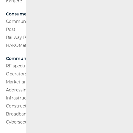
Karijere
Consumers
Communications Network
Post
Railway Passenger Transport
HAKOMetar
Communications Network
RF spectrum
Operators and Services
Market analysis
Addressing and numbering space
Infrastructure
Construction Conditions
Broadband Competence Office (BCO)
Cybersecurity