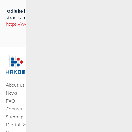
Odluke i rješenja
se mogu pronaći na internetskim
stranicama HAKOM-a:
https://www.hakom.hr/default.aspx?id=45
About us
News
FAQ
Contact
Sitemap
Digital Services Act