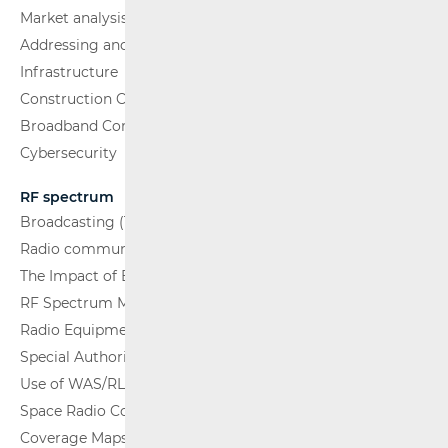
Market analysis
Addressing and numbering space
Infrastructure
Construction Conditions
Broadband Competence Office (BCO)
Cybersecurity
RF spectrum
Broadcasting (TV and FM)
Radio communications and Broadcasting
The Impact of Electromagnetic Fields (EMF)
RF Spectrum Monitoring
Radio Equipment
Special Authorisations
Use of WAS/RLAN Radio Equipment
Space Radio Communications
Coverage Maps