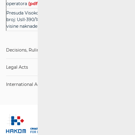
operatora
(pdf)
Presuda Visokog upravnog suda Republike Hrvatske, poslovn
broj: UsII-390/18, radi utvrđivanja infrastrukturnog operatora 
visine naknade za pravo puta (Grad Vukovar)
(pdf)
Decisions, Rulings and Judgements
Legal Acts
International Agreements