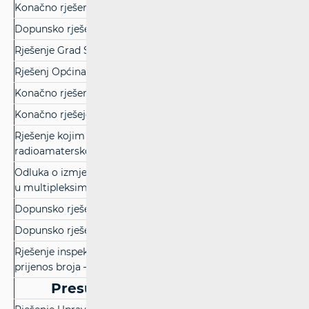
Konačno rješenje Grad Benkovac
(pdf)
Dopunsko rješenje Grad Samobor
(pdf)
Rješenje Grad Slavonski Brod
(pdf)
Rješenj Općina Tisno
(pdf)
Konačno rješenje Općina Bednja
(pdf)
Konačno rješeje Općina Saborsko
(pdf)
Rješenje kojim se potvrđuje iznos naknade za sudjelovanje na
radioamaterskom ispitu
(pdf)
Odluka o izmjeni dozvola za uporabu radiofrekvencijskog sp
u multipleksima MUX A, MUX B, MUX D, L-ZA, M1 i L1
(pdf)
Dopunsko rješenje Općina Desinić
(pdf)
Dopunsko rješenje Grad Buje
(pdf)
Rješenje inspektora vezano uz isplatu naknade za nepravovr
prijenos broja – A1 Hrvatska d.o.o.
(pdf)
Presude i rješenja Upravnog suda