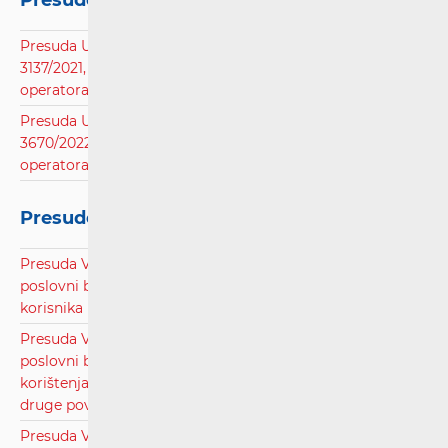
Presude Upravnog suda
Presuda Upravnog suda u Zagrebu, poslovni broj: UsI-
3137/2021, radi rješavanja spora između korisnika i
operatora javnih komunikacijskih usluga.pdf
Presuda Upravnog suda u Zagrebu, poslovni broj: UsI-
3670/2022, radi rješavanja spora između korisnika i
operatora javnih komunikacijskih usluga.pdf
Presude Visokog upravnog suda
Presuda Visokog upravnog suda Republike Hrvatske,
poslovni broj: Usž-533/23, radi rješavanja spora između
korisnika i operatora.pdf
Presuda Visokog upravnog suda Republike Hrvatske,
poslovni broj: UsII-140/22, radi pristupa i zajedničkog
korištenja elektroničke komunikacijske infrastrukture i
druge povezane opreme.pdf
Presuda Visokog upravnog suda Republike Hrvatske,