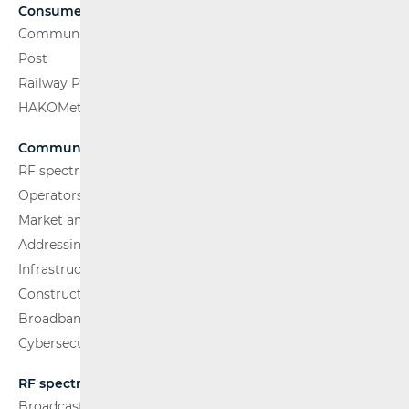
Consumers
Communications Network
Post
Railway Passenger Transport
HAKOMetar
Communications Network
RF spectrum
Operators and Services
Market analysis
Addressing and numbering space
Infrastructure
Construction Conditions
Broadband Competence Office (BCO)
Cybersecurity
RF spectrum
Broadcasting (TV and FM)