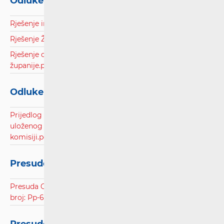
Odluke i rješenja
Rješenje inspekcijskog nadzora: HT-DC povezivanje.pdf
Rješenje ŽUC Sisačko-moslavačke županije.pdf
Rješenje o obustavi postupka ŽUC Varaždinske
županije.pdf
Odluke notificirane Europskoj komisiji
Prijedlog odluke u postupku određivanja stope povrata
uloženog kapitala u svrhu notifikacije Europskoj
komisiji.pdf
Presude Prekršajnog suda
Presuda Općinskog prekršajnog suda u Zagrebu, poslovni
broj: Pp-6577/2023.pdf