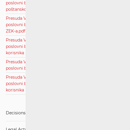
poslovni broj: Usž-1255/23, radi prigovora protiv obavijesti
poštanskog inspektora.pdf
Presuda Visokog upravnog suda Republike Hrvatske,
poslovni broj: UsII-118/23, radi povrede odredbe članka 43.
ZEK-a.pdf
Presuda Visokog upravnog suda Republike Hrvatske,
poslovni broj: Usž-1345/23, radi rješavanja spora između
korisnika i davatelja poštanskih usluga.pdf
Presuda Visokog upravnog suda Republike Hrvatske,
poslovni broj: UsII-121/23, radi inspekcijskog nadzora.pdf
Presuda Visokog upravnog suda Republike Hrvatske,
poslovni broj: Usž-1566/23, radi rješavanja spora između
korisnika i operatora.pdf
Decisions, Rulings and Judgements
Legal Acts