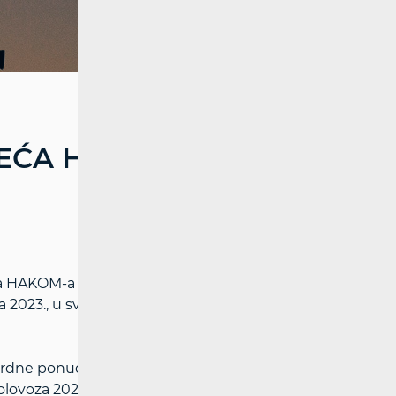
JEĆA HAKOM-A OD
ana HAKOM-a za 2023. godinu nakon
a 2023., u svrhu dostave Ministarstvu mora,
ardne ponude Hrvatskog Telekoma d.d. za
olovoza 2021. u svrhu provedbe javnog