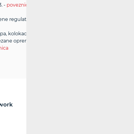
. -
poveznica
jene regulatornog učinka
pa, kolokacije i zajedničkog korištenja
vezane opreme u svrhu provedbe javnog
nica
work
RF spectrum
Broadcasting (TV and FM)
Radio communications and