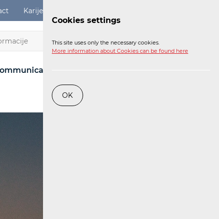
act
Karijere
Digital Services Act
Login
Cookies settings
EN
This site uses only the necessary cookies.
More information about Cookies can be found here
ommunications Network
Post
Railway
OK