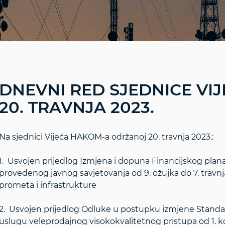
DNEVNI RED SJEDNICE VI
20. TRAVNJA 2023.
Na sjednici Vijeća HAKOM-a održanoj 20. travnja 2023.:
1. Usvojen prijedlog Izmjena i dopuna Financijskog pl
provedenog javnog savjetovanja od 9. ožujka do 7. travnj
prometa i infrastrukture
2. Usvojen prijedlog Odluke u postupku izmjene Stand
uslugu veleprodajnog visokokvalitetnog pristupa od 1. k