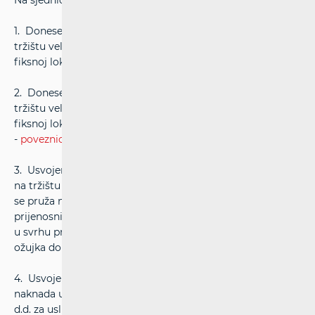
Na sjednici Vijeća HAKOM-a održanoj 22. ožujka 2024.
1. Donesena Odluka u postupku određivanja cijena na
tržištu veleprodajnog lokalnog pristupa koji se pruža na
fiksnoj lokaciji -
poveznica
2. Donesena Odluka u postupku određivanja cijena na
tržištu veleprodajnog središnjeg pristupa koji se pruža na
fiksnoj lokaciji za proizvode za masovno tržište
-
poveznica
3. Usvojen prijedlog odluke u postupku određivanja cijena
na tržištu veleprodajnog visokokvalitetnog pristupa koji
se pruža na fiksnoj lokaciji i na tržištu veleprodajnih
prijenosnih segmenata usluga visokokvalitetnog pristupa
u svrhu provedbe javnog savjetovanja u trajanju od 22.
ožujka do 22. travnja 2024. -
poveznica
4. Usvojen prijedlog odluke o određivanju jednokratnih
naknada unutar Standardne ponude Hrvatskog Telekoma
d.d. za uslugu veleprodajnog visokokvalitetnog pristupa i