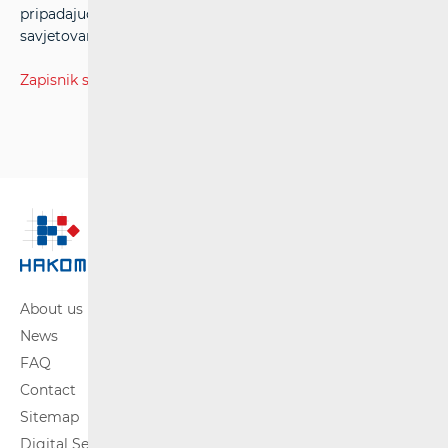
pripadajućih dodataka, u svrhu provedbe javnog
savjetovanja od 22. ožujka do 22. travnja 2024. -
poveznica
Zapisnik sa sjednice Viijeća
About us
News
FAQ
Contact
Sitemap
Digital Services Act