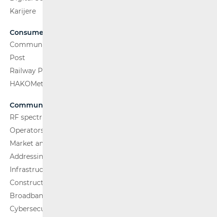
Karijere
Consumers
Communications Network
Post
Railway Passenger Transport
HAKOMetar
Communications Network
RF spectrum
Operators and Services
Market analysis
Addressing and numbering space
Infrastructure
Construction Conditions
Broadband Competence Office (BCO)
Cybersecurity