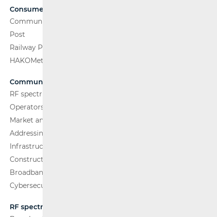
Consumers
Communications Network
Post
Railway Passenger Transport
HAKOMetar
Communications Network
RF spectrum
Operators and Services
Market analysis
Addressing and numbering space
Infrastructure
Construction Conditions
Broadband Competence Office (BCO)
Cybersecurity
RF spectrum