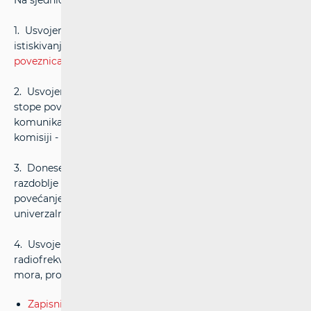
Na sjednici Vijeća HAKOM-a održanoj 24. listopada 2024.
1. Usvojen je prijedlog dokumenta Metodologija testa
istiskivanja marže, u svrhu notifikacije Europskoj komisiji -
poveznica
2. Usvojen je prijedlog odluke u postupku određivanja
stope povrata uloženog kapitala za usluge u javnoj
komunikacijskoj mreži, u svrhu notifikacije Europskoj
komisiji -
poveznica
3. Donesena je odluka kojom se HP-Hrvatskoj pošti d.d. za
razdoblje do 31. prosinca 2025. odobrava dodatno
povećanje ponderirane cijene košarice usluga iz opsega
univerzalne usluge -
poveznica
4. Usvojen je prijedlog Pravilnika o namjeni
radiofrekvencijskog spektra, u svrhu dostave ministru
mora, prometa i infrastrukture radi donošenja
Zapisnik sa sjednice Vijeća.pdf