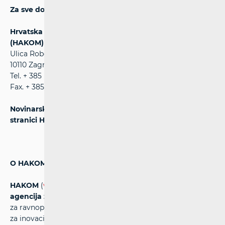
Za sve dodatne informacije molimo kontaktirajte:
Hrvatska regulatorna agencija za mrežne djelatnosti
(HAKOM)
Ulica Roberta Frangeša Mihanovića 9
10110 Zagreb
Tel. + 385 (0)1 700 70 07
Fax. + 385 (0)1 700 70 70
Novinarski upiti postavljaju se na službenoj web
stranici HAKOM-a na adresi:
http://www.hakom.hr
O HAKOM-u:
HAKOM
(
www.hakom.hr
) -
Hrvatska regulatorna
agencija za mrežne djelatnosti
– osigurava pretpostavke
za ravnopravno tržišno natjecanje, stabilan rast i prostor
za inovacije na tržištima elektroničkih komunikacija te