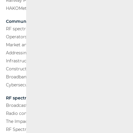
Railway Passenger Transport
HAKOMetar
Communications Network
RF spectrum
Operators and Services
Market analysis
Addressing and numbering space
Infrastructure
Construction Conditions
Broadband Competence Office (BCO)
Cybersecurity
RF spectrum
Broadcasting (TV and FM)
Radio communications and Broadcasting
The Impact of Electromagnetic Fields (EMF)
RF Spectrum Monitoring