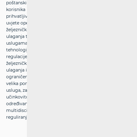
poštanskih i željezničkih usluga. HAKOM štiti interese
korisnika i osigurava mogućnost izbora usluga po
prihvatljivim cijenama, određuje održive konkurentne
uvjete operatorima, davateljima poštanskih usluga i
željezničkim prijevoznicima uz pravedne uvjete za povrat
ulaganja te pruža podršku ekonomskom rastu, javnim
uslugama i kakvoći života u RH primjenom suvremenih
tehnologija. Strateški ciljevi HAKOM-a su unaprjeđenje
regulacije tržišta elektroničkih komunikacija te
željezničkih i poštanskih usluga, podržavanje rasta
ulaganja i inovacija u tržišta, učinkovita uporaba
ograničenih resursa, ubrzani rast širokopojasnih usluga,
velika ponude komunikacijskih, željezničkih i poštanskih
usluga, zaštita i informiranje korisnika, izgradnja
učinkovitog i sveobuhvatnog informacijskog sustava,
određivanje i ugradnja učinkovitih procesa te stjecanje
multidisciplinarnih stručnosti i znanja u području
reguliranja tržišta.