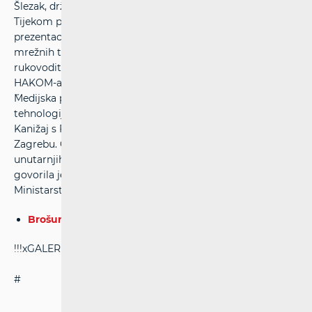
Šlezak, državni tajnik Ministarstva znanosti i obrazovanja.
Tijekom predstavljanja projekta održane su i tri
prezentacije pa je tako o zaštiti djece u svijetu interneta,
mrežnih tehnologija i mobilnih telefona govorio
rukovoditelj Odjela informiranja i zaštite korisnika
HAKOM-a Ivo Majerski, dipl. ing., a izlaganje na temu
˝Medijska pismenost i djeca u svijetu interneta, mrežnih
tehnologija i mobilnih telefona˝ održao je doc. dr. sc. Igor
Kanižaj s Fakulteta političkih znanosti Sveučilišta u
Zagrebu. O preventivnim aktivnostima Ministarstva
unutarnjih poslova u području zaštite na internetu
govorila je Ivana Modrić Zelić iz Službe prevencije
Ministarstva unutarnjih poslova.
Brošura.pdf
!!!xGALERIJAx!!!
# #
#