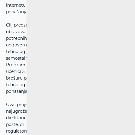
internetu, zaštitu privatnosti i osobnih podataka, način
ponašanja i uporabe društvenih mreža.
Cilj predstavljenog programa je pomoći sustavnom
obrazovanju djece osnovnoškolskog uzrasta, kao i davanju
potrebnih informacija njihovim roditeljima o
odgovornom ponašanju prilikom uporabe mrežnih
tehnologija, u trenutku kada se djeca njima počinju
samostalno koristiti bez stalnoga nadzora odraslih.
Program će se provoditi na način da će svake godine svi
učenici 5. razreda u Republici Hrvatskoj dobiti posebnu
brošuru prilagođenu trenutnom stupnju razvoja mrežnih
tehnologija, o sigurnosti na internetu, pravilima
ponašanja i prevenciji
cyberbullinga
.
Ovaj projekt usmjeren najmlađoj, a ujedno i
najugroženijoj populaciji pozdravili su Jo Kempen, izvršna
direktorica korporativnih komunikacija HP-Hrvatske
pošte, dr. sc. Dražen Lučić, predsjednik Vijeća Hrvatske
regulatorne agencije za mrežne djelatnosti i mr. sc. Hrvoje