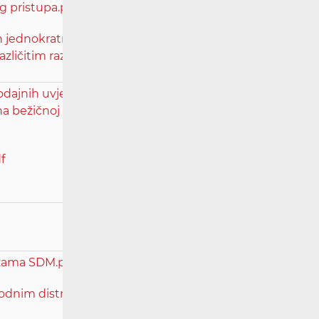
g pristupa.pdf
ačun jednokratnih naknada M3b.xlsx
 različitim razinama pristupa M3b.xlsx
odajnih uvjeta i naknada u Standardnoj
 bežičnoj pristupnoj mreži koja se gradi
f
režama SDM.pdf
ovodnim distribucijskim mržama SDM - e-