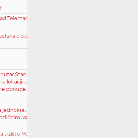
f
d Telemach Hrvatska d.o.o., Zagreb, u
vatska d.o.o. oko sklapanja ugovora na
nutar Standardne ponude HT-a d.d. za
a lokaciji distribucijskog čvora za
ne ponude HT-a d.d. za uslugu izdvojenog
čun jednokratnih naknada M1.xlsx
različitim razinama pristupa M1.xlsx
a tržištu M3b te izmjena Standardne