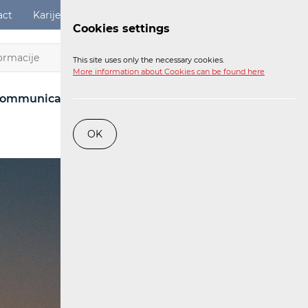
act
Karijere
Digital Services Act
Login
Cookies settings
EN
This site uses only the necessary cookies.
More information about Cookies can be found here
ommunications Network
Post
Railway
OK