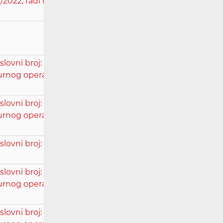
/2022, radi rješavanja spora između
vni broj: UsII-143/2023, radi donošenja
nog operatora i utvrđivanja visine
vni broj: UsII-158/2023, radi donošenja
nog operatora i utvrđivanja visine
vni broj: Usž-1610/2023, radi rješavanja
ovni broj: UsII-226/2023, radi donošenja
nog operatora i utvrđivanja visine
vni broj: UsII-155/2023, radi donošenja