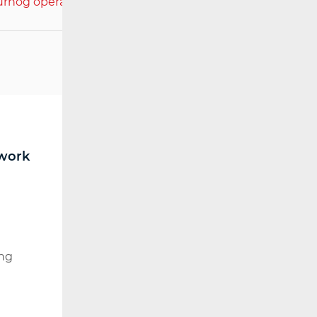
nog operatora i utvrđivanja visine
work
RF spectrum
Broadcasting (TV and FM)
Radio communications and
Broadcasting
The Impact of Electromagnetic
ng
Fields (EMF)
RF Spectrum Monitoring
Radio Equipment