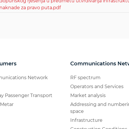
dopunskog rješenja u predmetu utvrđivanja infrastruktur
naknade za pravo puta.pdf
umers
Communications Net
unications Network
RF spectrum
Operators and Services
ay Passenger Transport
Market analysis
Metar
Addressing and numberi
space
Infrastructure