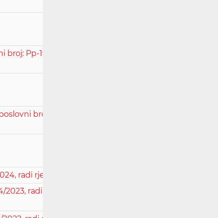
broj: Pp-19302/2022, radi kršenja
oslovni broj Ppž-4363/2023, radi
24, radi rješavanja prigovora.pdf
4/2023, radi rješavanja spora između