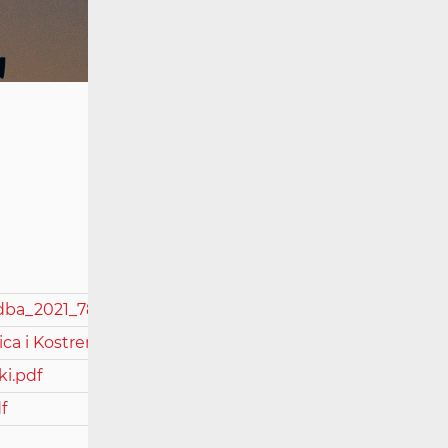
edba_2021_782
ca i Kostrena.pdf
ki.pdf
f