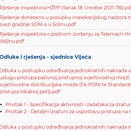
Rješenje inspektora HŽPP članak 18. Uredbe 2021-782.pd
Rješenje doneseno u posupku inspekscijskog nadzora na
svezi gradnje SDM-a u Solinu.pdf
Rješenje inspektora o pisilnom izvršenju za Telemach Hr
daljinu.pdf
Odluke i rješenja - sjednice Vijeća
Odluka u postupku određivanja jednokratnih naknada u
uslugu pristupa pasivnoj pristupnoj svjetlovodnoj mreži n
svjetlovodne distribucijske mreže (FA-PON) te Standard
pristupa lokalnoj petlji.pdf
Privitak 1 - Specifikacija aktivnosti i zadataka za izra
Privitak 2 - Detaljni izračuni za uspostavu pristupa na 
Odluka u postupku određivanja jednokratnih naknada n