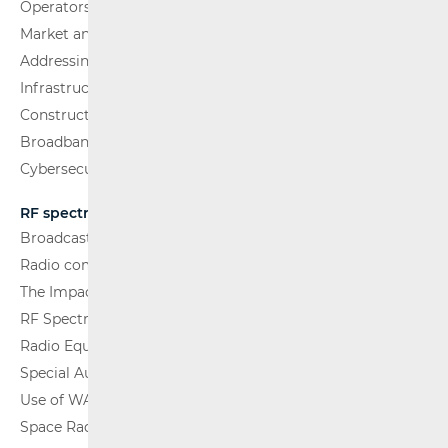
Operators and Services
Market analysis
Addressing and numbering space
Infrastructure
Construction Conditions
Broadband Competence Office (BCO)
Cybersecurity
RF spectrum
Broadcasting (TV and FM)
Radio communications and Broadcasting
The Impact of Electromagnetic Fields (EMF)
RF Spectrum Monitoring
Radio Equipment
Special Authorisations
Use of WAS/RLAN Radio Equipment
Space Radio Communications