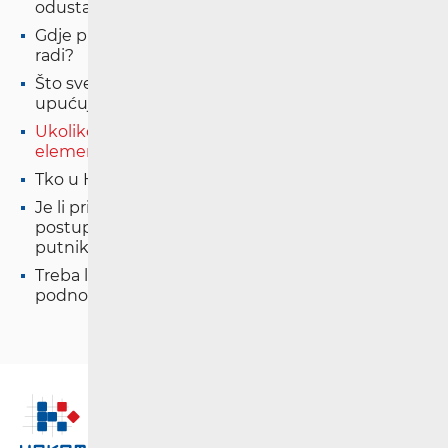
odustajanja od putovanja?
Gdje putnik može kupiti kartu, ako blagajna ne
radi?
Što sve mora sadržavati zahtjev koji putnik
upućuje HAKOM-u?
Ukoliko zahtjev putnika ne sadrži bitne
elemente, hoće li biti odmah odbačen?
Tko u HAKOM-u rješava zahtjeve putnika?
Je li prijevoznik, odnosno HAKOM, dužan
postupati po reklamaciji/prigovoru/zahtjevu
putnika ako je isti podnesen izvan roka?
Treba li putnik platiti pristojbu/naknadu za
podnošenje zahtjeva HAKOM-u?