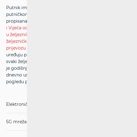
Putnik ima pravo podnijeti pisani prigovor željezničkom
putničkom prijevozniku radi zaštite svojih prava koja su
propisana
Uredbom (EU) 2021/782 Europskog parlamenta
i Vijeća od 29. travnja 2021 o pravima i obvezama putnika
u željezničkom prijevozu
,
Zakonom o regulaciji tržišta
željezničkih usluga i zaštiti prava putnika u željezničkom
prijevozu (NN br.104/17)
i drugim propisima kojima se
uređuju prava putnika. Također Uredba 782 propisuje da
svaki željeznički prijevoznik i svaki upravitelj kolodvora čiji
je godišnji prosječni promet veći od 10 000 putnika
dnevno uspostavlja mehanizam za rješavanje pritužbi u
pogledu prava i obveza.
Elektroničke komunikacije
5G mreža