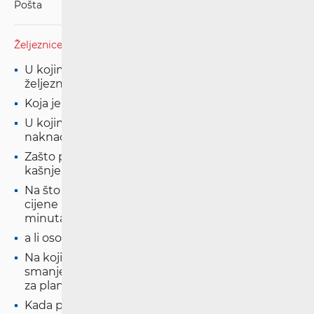
Pošta
Željeznice
U kojim slučajevima se putnik može žaliti na rad
željezničkog putničkog prijevoznika?
Koja je uloga HAKOM-a po zahtjevu putnika?
U kojim slučajevima putnik ima pravo na
naknadu ako je vlak kasnio?
Zašto putnik nema pravo na naknadu za
kašnjenje ako je iznos naknade manji od 4 EUR?
Na što putnik ima pravo, osim prava na naknadu
cijene karte, u slučaju kašnjenja vlaka duže od 60
minuta?
a li osobe s invaliditetom imaju pravo na pomoć?
Na koji način putnici s invaliditetom ili sa
smanjenom pokretljivosti mogu zatražiti pomoć
za planirano putovanje vlakom?
Kada putnik ima pravo na povrat novca u slučaju