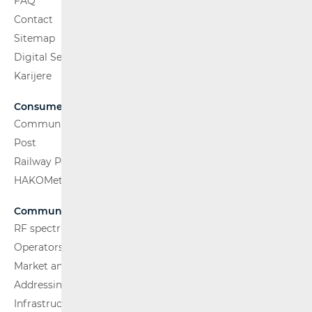
FAQ
Contact
Sitemap
Digital Services Act
Karijere
Consumers
Communications Network
Post
Railway Passenger Transport
HAKOMetar
Communications Network
RF spectrum
Operators and Services
Market analysis
Addressing and numbering space
Infrastructure