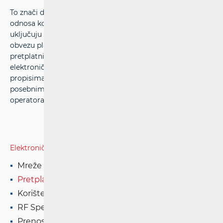
To znači da ste prihvatili prava i obveze iz pretplatničkog
odnosa koji su uređeni tim ugovorom, a koji svakako
uključuju Vaše pravo korištenja ugovorenih usluga te
obvezu plaćanja istih. Napominjemo kako svaki
pretplatnički ugovor mora biti u skladu sa Zakonom o
elektroničkim komunikacijama i podzakonskim
propisima, objavljenim općim uvjetima poslovanja,
posebnim uvjetima korištenja usluge i cjenikom usluga
operatora te posebnim propisima.
Elektroničke komunikacije
Mreže
Pretplatnički ugovor
Korištenje usluge
RF Spektar
Prenosivost broja