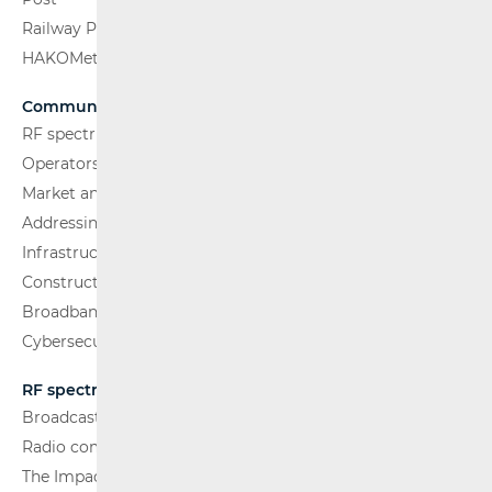
Railway Passenger Transport
HAKOMetar
Communications Network
RF spectrum
Operators and Services
Market analysis
Addressing and numbering space
Infrastructure
Construction Conditions
Broadband Competence Office (BCO)
Cybersecurity
RF spectrum
Broadcasting (TV and FM)
Radio communications and Broadcasting
The Impact of Electromagnetic Fields (EMF)