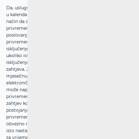
Da, uslugu možete privremeno isključiti najmanje jednom
u kalendarskoj godini u trajanju od tri (3) mjeseca, na
način da svom operatoru podnesete zahtjev za
privremeno isključenje usluge. U općim uvjetima
poslovanja, operator može odrediti i dulji rok takvog
privremenog isključenja. U zahtjevu za privremenim
isključenjem možete zatražiti željeni datum isključenja, a
ukoliko isti ne naznačite, operator je obvezan privremeno
isključenje izvršiti u roku od pet (5) dana od dana primitka
zahtjeva. Za vrijeme privremenog isključenja ne plaćate
mjesečnu ili tromjesečnu naknadu za pristup javnoj
elektroničkoj komunikacijskoj mreži, ali Vam operator
može naplatiti cijenu usluge ponovnog uključenja
privremeno isključene korisničke terminalne opreme na
zahtjev korisnika, a sukladno važećem cjeniku. U slučaju
postojanja obveznog razdoblja trajanja ugovora, prilikom
privremenog isključenja usluge na zahtjev korisnika
obvezno razdoblje trajanja ugovora je u mirovanju te se
isto nastavlja ponovnim uključenjem usluge i produžuje
za vrijeme privremenog isključenja.