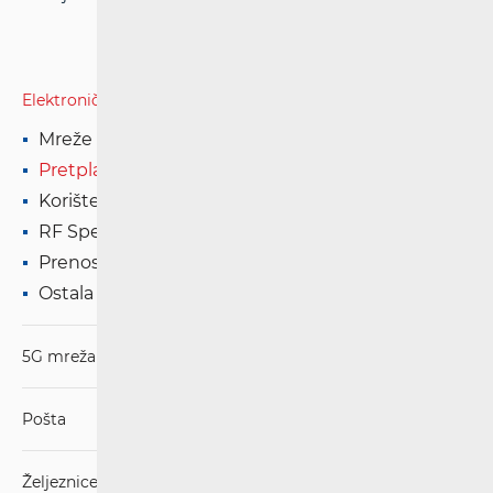
Elektroničke komunikacije
Mreže
Pretplatnički ugovor
Korištenje usluge
RF Spektar
Prenosivost broja
Ostala pitanja
5G mreža
Pošta
Željeznice