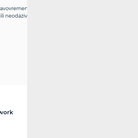
vovremena realizacija usluge, odnosno
 neodazivom na pozive za instalaciji
work
RF spectrum
Broadcasting (TV and FM)
Radio communications and