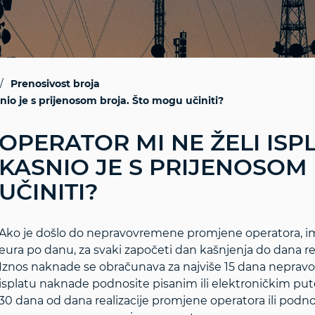
Prenosivost broja
snio je s prijenosom broja. Što mogu učiniti?
OPERATOR MI NE ŽELI ISP
KASNIO JE S PRIJENOSOM
UČINITI?
Ako je došlo do nepravovremene promjene operatora, i
eura po danu, za svaki započeti dan kašnjenja do dana rea
Iznos naknade se obračunava za najviše 15 dana neprav
isplatu naknade podnosite pisanim ili elektroničkim pu
30 dana od dana realizacije promjene operatora ili podn