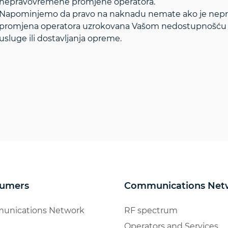
nepravovremene promjene operatora.
Napominjemo da pravo na naknadu nemate ako je nepra
promjena operatora uzrokovana Vašom nedostupnošću ili
usluge ili dostavljanja opreme.
umers
Communications Net
unications Network
RF spectrum
Operators and Services