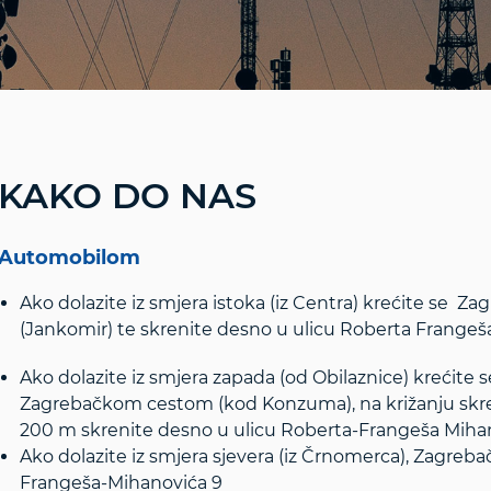
KAKO DO NAS
Automobilom
Ako dolazite iz smjera istoka (iz Centra) krećite se
(Jankomir) te skrenite desno u ulicu Roberta Frange
Ako dolazite iz smjera zapada (od Obilaznice) krećite
Zagrebačkom cestom (kod Konzuma), na križanju skren
200 m skrenite desno u ulicu Roberta-Frangeša Miha
Ako dolazite iz smjera sjevera (iz Črnomerca), Zagre
Frangeša-Mihanovića 9