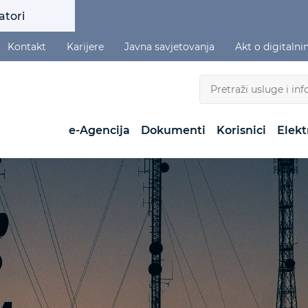
atori
Kontakt
Karijere
Javna savjetovanja
Akt o digitaln
e-Agencija
Dokumenti
Korisnici
Elekt