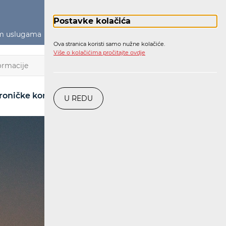
Postavke kolačića
im uslugama
Političko oglašavanje
Prijava
Ova stranica koristi samo nužne kolačiće.
Više o kolačićima pročitajte ovdje
HR
roničke komunikacije
Pošta
Željeznica
U REDU