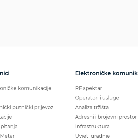
nici
Elektroničke komunik
roničke komunikacije
RF spektar
Operatori i usluge
nički putnički prijevoz
Analiza tržišta
acije
Adresni i brojevni prostor
pitanja
Infrastruktura
Metar
Uvjeti gradnje