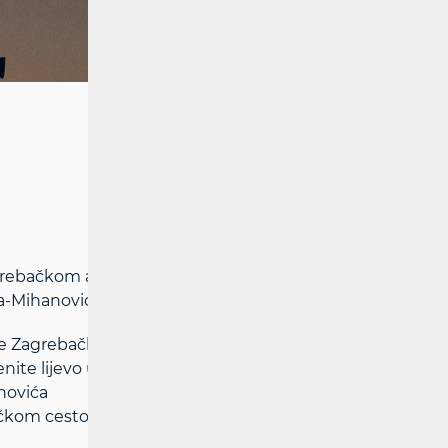
 Zagrebačkom avenijom u smjeru zapada
ša-Mihanovića
 se Zagrebačkom avenijom do križanja sa
ite lijevo u Zagrebačku cestu. Nakon cca.
novića
bačkom cestom do križanja s ulicom Roberta