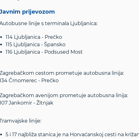
Javnim prijevozom
Autobusne linije s terminala Ljubljanica:
114 Ljubljanica - Prečko
115 Ljubljanica - Špansko
116 Ljubljanica - Podsused Most
Zagrebačkom cestom prometuje autobusna linija:
134 Črnomerec - Prečko
Zagrebačkom avenijom prometuje autobusna linija:
107 Jankomir - Žitnjak
Tramvajske linije:
5 i 17 najbliža stanica je na Horvaćanskoj cesti na kri