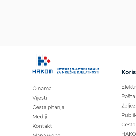
Koris
Elekt
O nama
Pošta
Vijesti
Željez
Česta pitanja
Publik
Mediji
Česta 
Kontakt
HAKO
Mapa weba