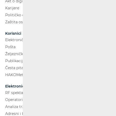
Akt o digitalnim uslugama
Karijere
Političko oglašavanje
Zaštita osobnih podataka
Korisnici
Elektroničke komunikacije
Pošta
Željeznički putnički prijevoz
Publikacije
Česta pitanja
HAKOMetar
Elektroničke komunikacije
RF spektar
Operatori i usluge
Analiza tržišta
Adresni i brojevni prostor