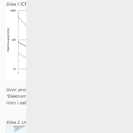
Slika 1.
ICNIRP ograničenja i ograničenja u HR
Izvor: prof. dr. sc. Davor Bonefačić: prezentacija
"Elektromagnetska polja visokih frekvencija - izloženost,
rizici i zaštita", FER, 2020.
Slika 2.
Usporedba ograničenja EMP na EU razini