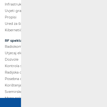
Infrastruktura
Uvjeti gradnje
Propisi
Ured za širokopojasnost (BCO)
Kibernetička sigurnost
RF spektar
Radiokomunikacije i radiodifuzija
Utjecaj elektromagnetskih polja (EMP)
Dozvole
Kontrola spektra
Radijska oprema
Posebna ovlaštenja
Korištenje WAS/RLAN radijske opreme
Svemirske radijske komunikacije
Mape pokrivenosti