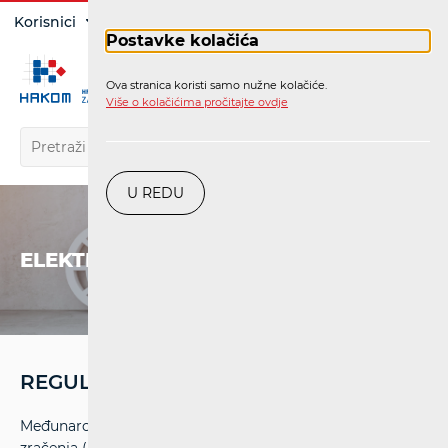
Prijava
Korisnici
Operatori
Postavke kolačića
Ova stranica koristi samo nužne kolačiće.
HR
Više o kolačićima pročitajte ovdje
U REDU
ELEKTRONIČKE KOMUNIKACIJE
REGULATIVA
Međunarodna komisija za zaštitu od neionizirajućeg