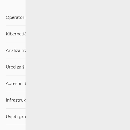
Operatori i usluge
Kibernetička sigurnost
Analiza tržišta
Ured za širokopojasnost (BCO)
Adresni i brojevni prostor
Infrastruktura
Uvjeti gradnje