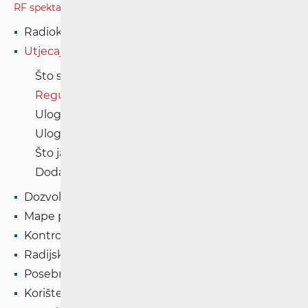
RF spektar
Radiokomunikacije i radiodifuzija
Utjecaj elektromagnetskih polja (EMP)
Što su elektromagnetska polja?
Regulativa
Uloga HAKOM-a
Uloga drugih institucija
Što ja mogu učiniti?
Dodatni resursi
Dozvole
Mape pokrivenosti
Kontrola spektra
Radijska oprema
Posebna ovlaštenja
Korištenje WAS/RLAN radijske opreme