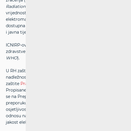
zračenja (
International Commission on Non-Ionising
Radiation Protection -
ICNIRP)
preporučuje
granične
vrijednosti razina izlaganja neionizirajućim
elektromagnetskim poljima u javnim područjima, koja su
dostupna općoj populaciji. ICNIRP financiraju vlade država
i javna tijela te je u potpunosti neovisan o industriji.
ICNIRP-ove preporuke u svom radu koristi i Svjetska
zdravstvena organizacija (
World Health Organization -
WHO
).
U RH zaštita ljudi od elektromagnetskih polja u
nadležnosti je Ministarstva zdravstva koje propisuje mjere
zaštite
Pravilnikom o zaštiti od elektromagnetskih polja
.
Propisane granične vrijednosti za javno područje temelje
se na Preporuci Vijeća Europske unije. U odnosu na
preporuku dodatno je uveden pojam područja povećane
osjetljivosti, za koje su propisane strože granične razine u
odnosu na granične razine za javna područja, (2,5 puta za
jakost električnog polja, 6,25 puta za gustoću snage).