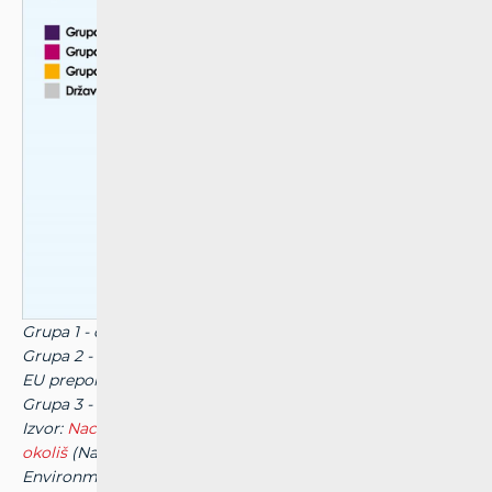
Grupa 1 - ograničenja u skladu s EU preporukom
Grupa 2 - bez ograničenja ili manje stroža ograničenja od
EU preporuke
Grupa 3 - stroža ograničenja od EU preporuke
Izvor:
Nacionalni institut za javno zdravlje i
okoliš
(National Institute for Public Health and the
Environment - RIVM), Nizozemska