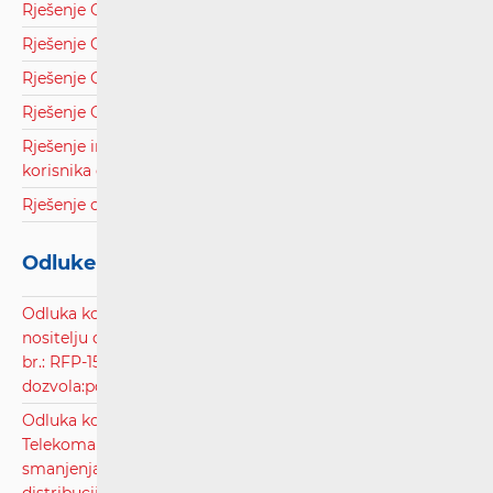
Rješenje Općina Hrašćina.pdf
Rješenje Općina Krapinske Toplice.pdf
Rješenje Općina Križ.pdf
Rješenje Općina Zrinski Topolovac.pdf
Rješenje inspektora za HT d.d. oko obavještavanja
korisnika o izmjeni pretplatničkog ugovora.pdf
Rješenje o obustavi postupka inspekcijskog nadzora.pdf
Odluke - Sjednice Vijeća
Odluka kojom se trgovačkom društvu ECO NET d.o.o.,
nositelju dozvola za uporabu radiofrekvencijskog spektra
br.: RFP-15/21 i RFP-16/21, mijenja rok trajanja navedenih
dozvola:pdf
Odluka kojom se djelomično usvaja zahtjev Hrvatskog
Telekoma d.d. protiv Telemach Hrvatska d.o.o. radi
smanjenja veleprodajne cijene pristupa svjetlovodnoj