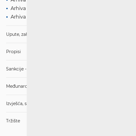
Arhiva '18
Arhiva '17
Upute, zahtjevi i obrasci
Propisi
Sankcije - mjere ograničavanja
Međunarodni sporazumi
Izvješća, stručna mišljenja, strategije
Tržište