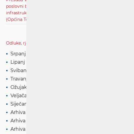
poslovni broj: UsII-235/2021, radi utvrđivanja
infrastrukturnog operatora i naknade za pravo puta
(Općina Tounj).pdf
Odluke, rješenja i presude
Srpanj '26
Lipanj '26
Svibanj '26
Travanj '26
Ožujak '26
Veljača '26
Siječanj '26
Arhiva '25
Arhiva '24
Arhiva '23