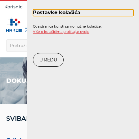
Prijava
Korisnici
Operatori
Postavke kolačića
Ova stranica koristi samo nužne kolačiće.
HR
Više o kolačićima pročitajte ovdje
U REDU
DOKUMENTI
SVIBANJ '22