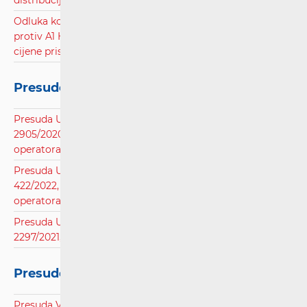
distribucijskoj mreži.pdf
Odluka kojom se odbija zahtjev Hrvatskog Telekoma d.d.
protiv A1 Hrvatska d.o.o. radi smanjenja veleprodajne
cijene pristupa svjetlovodnoj distribucijskoj mreži.pdf
Presude Upravnog suda
Presuda Upravnog suda u Zagrebu, poslovni broj: UsI-
2905/2020, radi rješavanja spora između korisnika i
operatora.pdf
Presuda Upravnog suda u Splitu, poslovni broj: UsI-
422/2022, radi rješavanja spora između korisnika i
operatora javnih komunikacijskih usluga.pdf
Presuda Upravnog suda u Splitu, poslovni broj: UsII-
2297/2021, radi raskida ugovora.pdf
Presude Visokog upravnog suda
Presuda Visokog upravnog suda Republike Hrvatske,