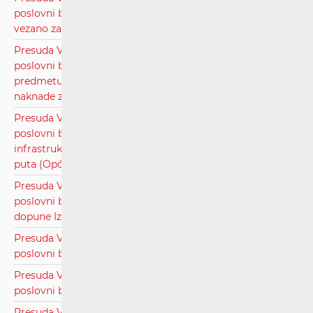
poslovni broj: UsII-334/2021, radi inspekcijskog nadzora
vezano za plaćanje godišnje naknade za pravo puta.pdf
Presuda Visokog upravnog suda Republike Hrvatske,
poslovni broj: UsII-137/2020, radi obnove postupka u
predmetu utvrđivanja infrastrukturnog operatora u visine
naknade za pravo puta (Općina Novigrad).pdf
Presuda Visokog upravnog suda Republike Hrvatske,
poslovni broj: UsII-189/2020, radi utvrđivanja
infrastrukturnog operatora u visine naknade za pravo
puta (Općina Novigrad).pdf
Presuda Visokog upravnog suda Republike Hrvatske,
poslovni broj: Usž-67/2022, radi prigovora na II Izmjene i
dopune Izvješća o mreži.pdf
Presuda Visokog upravnog suda Republike Hrvatske,
poslovni broj: UsII-221/2021, radi inspekcijskog nadzora.pdf
Presuda Visokog upravnog suda Republike Hrvatske,
poslovni broj: UsII-333/2021, radi inspekcijskog nadzora.pdf
Presuda Visokog upravnog suda Republike Hrvatske,