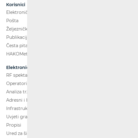
Korisnici
Elektroničke komunikacije
Pošta
Željeznički putnički prijevoz
Publikacije
Česta pitanja
HAKOMetar
Elektroničke komunikacije
RF spektar
Operatori i usluge
Analiza tržišta
Adresni i brojevni prostor
Infrastruktura
Uvjeti gradnje
Propisi
Ured za širokopojasnost (BCO)