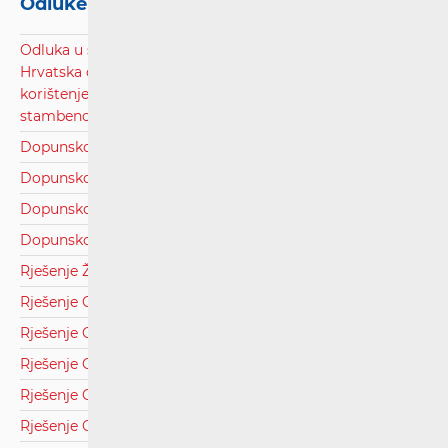
Odluke i rješenja
Odluka u sporu Telemach Hrvatska d.o.o. protiv A1
Hrvatska d.o.o. radi definiranja uvjeta A1 Hrvatska d.o.o. za
korištenje pristupne točke i fizičke infrastrukture unutar
stambeno-poslovnih zgrada u RH, uključujući i cijenu.pdf
Dopunsko rješenje Općina Kravarsko.pdf
Dopunsko rješenje Općina Sirač.pdf
Dopunsko rješenje Općina Sveti Križ Začretje.pdf
Dopunsko rješenje Općina Topusko.pdf
Rješenje Županijska lučka uprava Mali Lošinj.pdf
Rješenje Grad Pleternica.pdf
Rješenje Grad Požega.pdf
Rješenje Grad Rijeka.pdf
Rješenje Grad Slatina.pdf
Rješenje Općina Donji Andrijevci.pdf