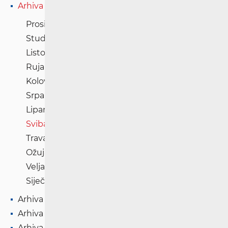
Arhiva '22
Prosinac '22
Studeni '22
Listopad '22
Rujan '22
Kolovoz '22
Srpanj '22
Lipanj '22
Svibanj '22
Travanj '22
Ožujak '22
Veljača '22
Siječanj '22
Arhiva '21
Arhiva '20
Arhiva '19