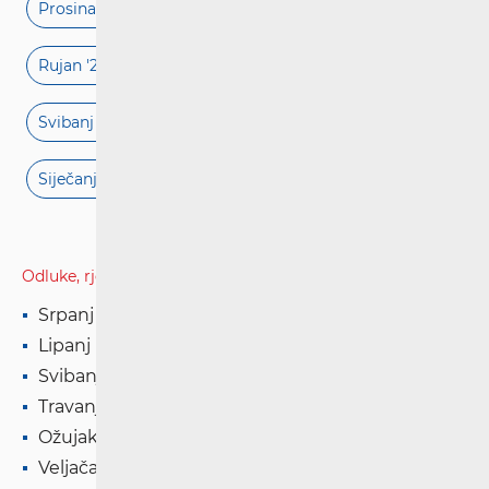
Prosinac '21
Studeni '21
Listopad '21
Rujan '21
Kolovoz '21
Srpanj '21
Lipanj '21
Svibanj '21
Travanj '21
Ožujak '21
Veljača '21
Siječanj '21
Odluke, rješenja i presude
Srpanj '26
Lipanj '26
Svibanj '26
Travanj '26
Ožujak '26
Veljača '26