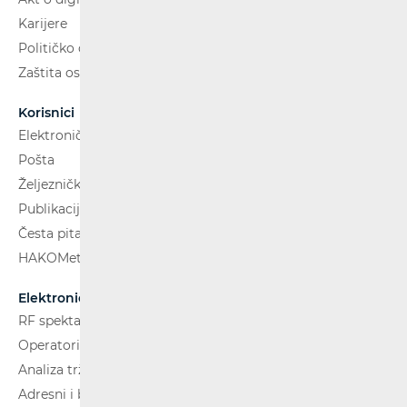
Karijere
Političko oglašavanje
Zaštita osobnih podataka
Korisnici
Elektroničke komunikacije
Pošta
Željeznički putnički prijevoz
Publikacije
Česta pitanja
HAKOMetar
Elektroničke komunikacije
RF spektar
Operatori i usluge
Analiza tržišta
Adresni i brojevni prostor