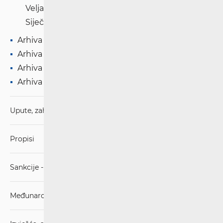
Veljača '21
Siječanj '21
Arhiva '20
Arhiva '19
Arhiva '18
Arhiva '17
Upute, zahtjevi i obrasci
Propisi
Sankcije - mjere ograničavanja
Međunarodni sporazumi