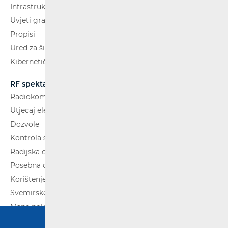
Infrastruktura
Uvjeti gradnje
Propisi
Ured za širokopojasnost (BCO)
Kibernetička sigurnost
RF spektar
Radiokomunikacije i radiodifuzija
Utjecaj elektromagnetskih polja (EMP)
Dozvole
Kontrola spektra
Radijska oprema
Posebna ovlaštenja
Korištenje WAS/RLAN radijske opreme
Svemirske radijske komunikacije
Mape pokrivenosti