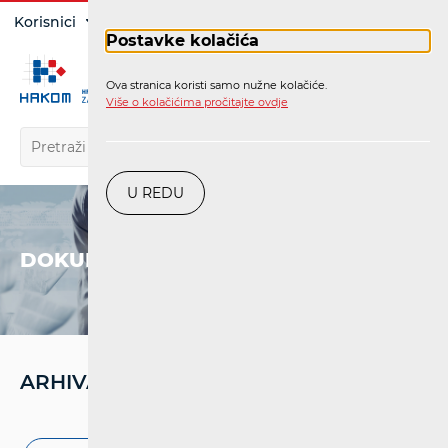
Prijava
Korisnici
Operatori
Postavke kolačića
Ova stranica koristi samo nužne kolačiće.
HR
Više o kolačićima pročitajte ovdje
U REDU
DOKUMENTI
ARHIVA '21