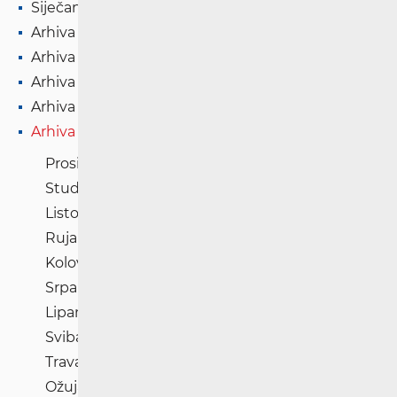
Siječanj '26
Arhiva '25
Arhiva '24
Arhiva '23
Arhiva '22
Arhiva '21
Prosinac '21
Studeni '21
Listopad '21
Rujan '21
Kolovoz '21
Srpanj '21
Lipanj '21
Svibanj '21
Travanj '21
Ožujak '21