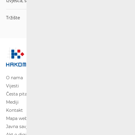
Izvješća, stručna mišljenja, strategije
Tržište
O nama
Vijesti
Česta pitanja
Mediji
Kontakt
Mapa weba
Javna savjetovanja
Akt o digitalnim uslugama