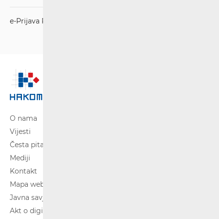
e-Prijava RP
O nama
Vijesti
Česta pitanja
Mediji
Kontakt
Mapa weba
Javna savjetovanja
Akt o digitalnim uslugama