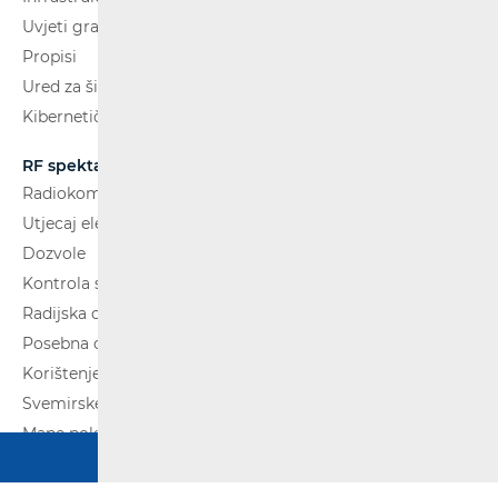
Uvjeti gradnje
Propisi
Ured za širokopojasnost (BCO)
Kibernetička sigurnost
RF spektar
Radiokomunikacije i radiodifuzija
Utjecaj elektromagnetskih polja (EMP)
Dozvole
Kontrola spektra
Radijska oprema
Posebna ovlaštenja
Korištenje WAS/RLAN radijske opreme
Svemirske radijske komunikacije
Mape pokrivenosti