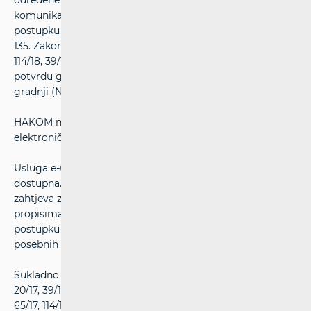
određene posebnim zakonom - Zakonom o elektroničkim
komunikacijama (NN br. 76/22) utvrđuje posebne uvjete u
postupku izdavanja lokacijske dozvole temeljem članka
135. Zakona o prostornom uređenju (NN br. 153/13, 65/17,
114/18, 39/19), odnosno utvrđuje posebne uvjete i izdaje
potvrdu glavnog projekta temeljem članka 82. Zakona o
gradnji (NN br. 153/13, 20/17, 39/19)
HAKOM ne izdaje uvjete priključenja građevine na
elektroničku komunikacijsku infrastrukturu.
Usluga e-uvjeti na stranicama HAKOM-a više nije
dostupna. Aplikacija omogućava elektroničko podnošenje
zahtjeva za izdavanje posebnih uvjeta gradnje definiranih
propisima iz nadležnosti HAKOM-a, a koje HAKOM izdaje u
postupku izdavanja lokacijske dozvole (utvrđivanje
posebnih uvjeta i izdavanje potvrde glavnog projekta).
Sukladno novim odredbama Zakona o gradnji (NN 153/13,
20/17, 39/19) i Zakona o prostornom uređenju (NN 153/13,
65/17, 114/18, 39/19), a koji su na snazi od 25. travnja 2019.,