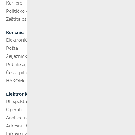
Karijere
Političko oglašavanje
Zaštita osobnih podataka
Korisnici
Elektroničke komunikacije
Pošta
Željeznički putnički prijevoz
Publikacije
Česta pitanja
HAKOMetar
Elektroničke komunikacije
RF spektar
Operatori i usluge
Analiza tržišta
Adresni i brojevni prostor
Infrastruktura