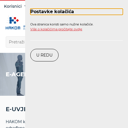
Prijava
Korisnici
Operatori
Postavke kolačića
Ova stranica koristi samo nužne kolačiće.
HR
Više o kolačićima pročitajte ovdje
U REDU
E-AGENCIJA
E-UVJETI
HAKOM kao javnopravno tijelo s javnim ovlastima koje su