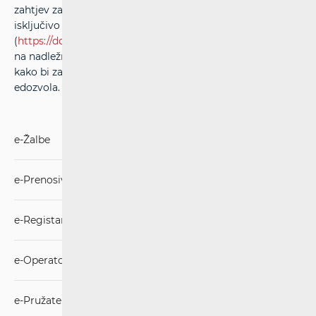
zahtjev za navedenim uvjetima potrebno je podnijeti
isključivo kroz sustav edozvola modul eKonferencija
(
https://dozvola.mgipu.hr/naslovna
). Stoga Vas upućujemo
na nadležni Uredu za prostorno planiranje i graditeljstvo,
kako bi zahtjev za istima bio podnesen kroz sustav
edozvola.
e-Žalbe
e-Prenosivost
e-Registar "NE ZOVI"
e-Operator
e-Pružatelj DSA