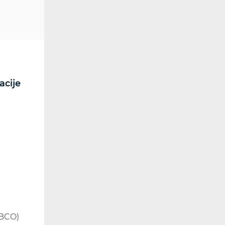
acije
RF spektar
Radiokomunikacije i
radiodifuzija
Utjecaj elektromagnetskih
polja (EMP)
Dozvole
Kontrola spektra
Radijska oprema
Posebna ovlaštenja
(BCO)