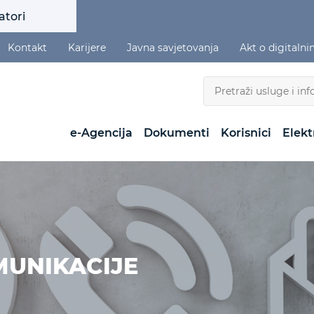
atori
Kontakt
Karijere
Javna savjetovanja
Akt o digitaln
e-Agencija
Dokumenti
Korisnici
Elekt
MUNIKACIJE