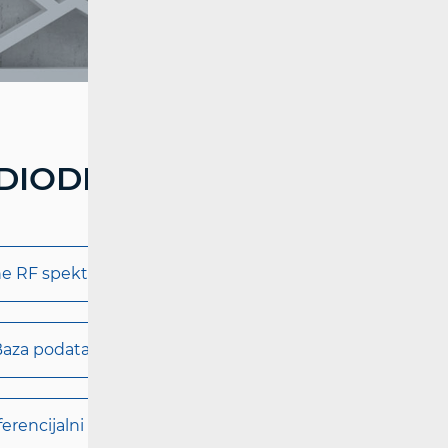
DIODIFUZIJA
ne RF spektra
aza podataka RF spektra
erencijalni kanali