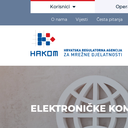
Korisnici
Oper
O nama
Vijesti
Česta pitanja
ELEKTRONIČKE KO