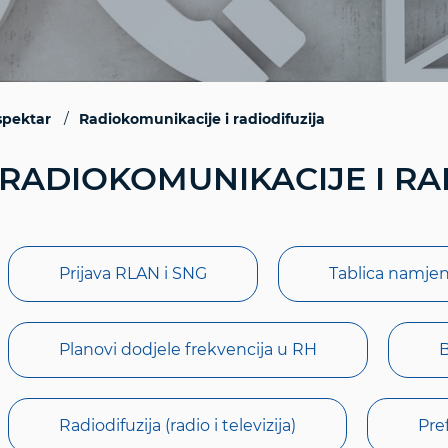
spektar
Radiokomunikacije i radiodifuzija
RADIOKOMUNIKACIJE I RA
Prijava RLAN i SNG
Tablica namje
Planovi dodjele frekvencija u RH
B
Radiodifuzija (radio i televizija)
Pref