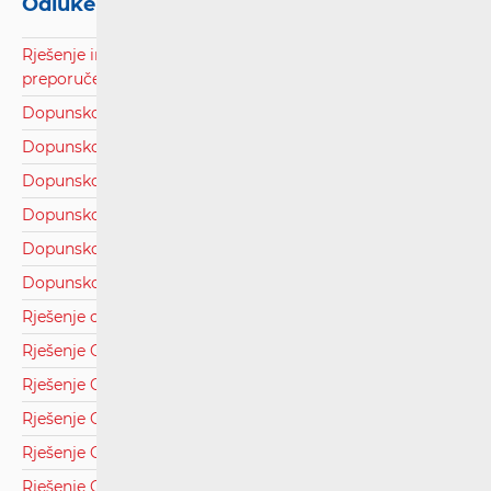
Odluke i rješenja
Rješenje inspektora vezano uz ispis obavijesti za
preporučene pošiljke na dostavi - HP d.d.pdf
Dopunsko rješenje Općina Bizovac.pdf
Dopunsko rješenje Općina Klinča Sela.pdf
Dopunsko rješenje Općina Podgora.pdf
Dopunsko rješenje Općina Rugvica.pdf
Dopunsko rješenje Općina Satnica Đakovačka.pdf
Dopunsko rješenje Općina Sibinj.pdf
Rješenje o obustavi postupka za Općinu Žakanje.pdf
Rješenje Općina Davor.pdf
Rješenje Općina Dicmo.pdf
Rješenje Općina Preseka.pdf
Rješenje Općina Slavonski Šamac.pdf
Rješenje Općina Stara Gradiška.pdf