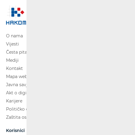
O nama
Vijesti
Česta pitanja
Mediji
Kontakt
Mapa weba
Javna savjetovanja
Akt o digitalnim uslugama
Karijere
Političko oglašavanje
Zaštita osobnih podataka
Korisnici