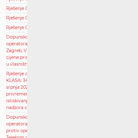
Rješenje Općina Stari Jankovci.pdf
Rješenje Općina Staro Petrovo Selo.pdf
Rješenje Općina Sveti Lovreč.pdf
Dopunsko rješenje u sporu pokrenutom na zahtjev
operatora javnih komunikacijskih mreža A1 Hrvatska d.o.o.,
Zagreb, Vrtni put 1, protiv Grada Zadra, radi utvrđivanja
cijene pristupa i korištenje stupova niskonaponske mreže
u vlasništvu Grada Zadra.pdf
Rješenje o ispravljanju greške u Privremenom rješenju
KLASA: 344-01/21-03/04, URBROJ: 376-05-1-21-04 od 12.
srpnja 2021. kojim su društvu OT-Optima Telekom d.d.
privremeno ukinute regulatorne obveze provođenja Testa
istiskivanja marže određene unutar regulatorne obveze
nadzora cijena i vođenja troškovnog računovodstva.pdf
Dopunsko rješenje u sporu pokrenutom na zahtjev
operatora javnih komunikacijskih mreža Terrakom d.o.o.
protiv operatora javnih komunikacijskih mreža Hrvatskog
Telekom d.d.-a radi naplate potraživanja na ime uporabe