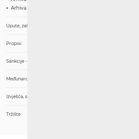
Arhiva '17
Upute, zahtjevi i obrasci
Propisi
Sankcije - mjere ograničavanja
Međunarodni sporazumi
Izvješća, stručna mišljenja, strategije
Tržište