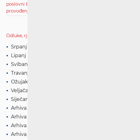
poslovni broj Usž-50-2019, radi zahtjeva tužitelja za
provođenjem inspekcijskog nadzora.pdf
Odluke, rješenja i presude
Srpanj '26
Lipanj '26
Svibanj '26
Travanj '26
Ožujak '26
Veljača '26
Siječanj '26
Arhiva '25
Arhiva '24
Arhiva '23
Arhiva '22