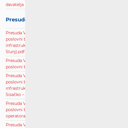
davatelja poštanskih usluga.pdf
Presude Visokog upravnog suda
Presuda Visokog upravnog suda Republike Hrvatske,
poslovni broj: UsII-148/2021, radi utvrđivanja
infrastrukturnog operatora i naknade za pravo puta (Grad
Slunj).pdf
Presuda Visokog upravnog suda Republike Hrvatske
poslovni broj: UsII-299/2020, radi izmještanja EKI-a.pdf
Presuda Visokog upravnog suda Republike Hrvatske,
poslovni broj: UsII-241/2019, radi utvrđivanja
infrastrukturnog operatora i naknade za pravo puta (ŽUC
Sisačko – moslavačke županije).pdf
Presuda Visokog upravnog suda Republike Hrvatske,
poslovni broj: UsII-218/2019, radi rješavanja spora između
operatora.pdf
Presuda Visokog upravnog suda Republike Hrvatske,