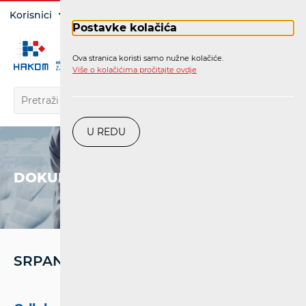
Prijava
Korisnici
Operatori
Postavke kolačića
Ova stranica koristi samo nužne kolačiće.
HR
Više o kolačićima pročitajte ovdje
U REDU
DOKUMENTI
SRPANJ '21