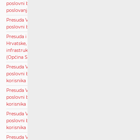
poslovni broj: UsII-265/2019, radi izmjene općih uvjeta
poslovanja.pdf
Presuda Visokog upravnog suda Republike Hrvatske,
poslovni broj: UsII-565/2019, radi ozakonjenja EKI-a.pdf
Presuda i rješenje Visokog upravnog suda Republike
Hrvatske, poslovni broj: UsII-355/2020, radi utvrđivanja
infrastrukturnog operatora i naknade za pravo puta
(Općina Starigrad).pdf
Presuda Visokog upravnog suda Republike Hrvatske,
poslovni broj: Usž-1580/2021, radi rješavanja spora između
korisnika i operatora javnih komunikacijskih usluga.pdf
Presuda Visokog upravnog suda Republike Hrvatske,
poslovni broj: Usž-2078/2021, radi rješavanja spora između
korisnika i operatora javnih komunikacijskih usluga.pdf
Presuda Visokog upravnog suda Republike Hrvatske,
poslovni broj: Usž-623/2021, radi rješavanja spora između
korisnika i operatora javnih komunikacijskih usluga.pdf
Presuda Visokog upravnog suda Republike Hrvatske,