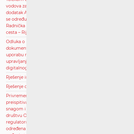
vodova za međupovezivanje, kojim se utvrđuje novi
dodatak Aneksu 6. Ugovora o međupovezivanju u kojem
se određuju cijene uporabe vodova na relacijama Zagreb
Radnička cesta – Zagreb Draškovićeva i Zagreb Radnička
cesta – Rijeka Kozale.pdf
Odluka o raspisivanju natječaja i natječajne
dokumentacije za izdavanje pojedinačne dozvole za
uporabu radiofrekvencijskog spektra za pružanje usluge
upravljanja elektroničkom komunikacijskom mrežom
digitalnog radija na području Republike Hrvatske.pdf
Rješenje inspektora - HŽI članak 48. stavak 7. ZOŽ-a.pdf
Rješenje o izvršenju - Hrvatski Telekom d.d.pdf
Privremeno rješenje kojim se do okončanja postupka
preispitivanja statusa operatora sa značajnom tržišnom
snagom i određivanja regulatornih obveza trgovačkom
društvu OT-Optima Telekom d.d., privremeno ukida
regulatorna obveza provođenja Testa istiskivanja marže
određena unutar regulatorne obveze nadzora cijena i