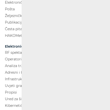
Elektroničke komunikacije
Pošta
Željeznički putnički prijevoz
Publikacije
Česta pitanja
HAKOMetar
Elektroničke komunikacije
RF spektar
Operatori i usluge
Analiza tržišta
Adresni i brojevni prostor
Infrastruktura
Uvjeti gradnje
Propisi
Ured za širokopojasnost (BCO)
Kibernetička sigurnost