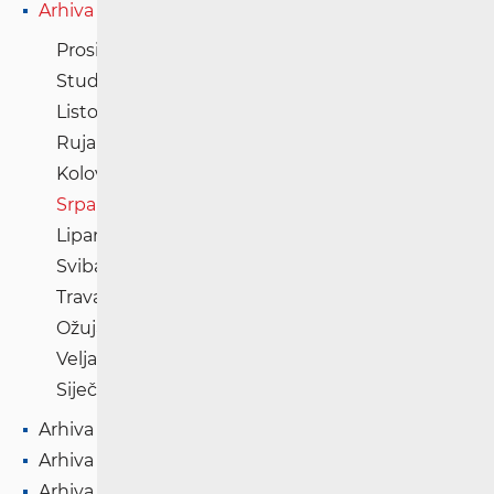
Arhiva '21
Prosinac '21
Studeni '21
Listopad '21
Rujan '21
Kolovoz '21
Srpanj '21
Lipanj '21
Svibanj '21
Travanj '21
Ožujak '21
Veljača '21
Siječanj '21
Arhiva '20
Arhiva '19
Arhiva '18