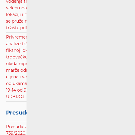
vođenja troškovnog računovodstva na tržištu
veleprodajnog lokalnog pristupa koji se pruža na fiksnoj
lokaciji i na tržištu veleprodajnog središnjeg pristupa koji
se pruža na fiksnoj lokaciji za proizvode za masovno
tržište.pdf
Privremeno rješenje kojim se do okončanja postupka
analize tržišta pristupa javnoj komunikacijskoj mreži na
fiksnoj lokaciji za privatne i poslovne korisnike
trgovačkom društvu OT-Optima Telekom d.d., privremeno
ukida regulatorna obveza provođenja Testa istiskivanja
marže određena unutar regulatorne obveze nadzora
cijena i vođenja troškovnog računovodstva određena
odlukama KLASA: UP/I-344-01/17-03/02 URBROJ: 376-05-1-
19-14 od 9. svibnja 2018. i KLASA: UP/I-344-01/17-03/02,
URBROJ: 376-11-18-6 od 26. rujna 2019.pdf
Presude Upravnog suda
Presuda Upravnog suda u Splitu, poslovni broj: UsI-
739/2020, radi rješavanja spora između korisnika i