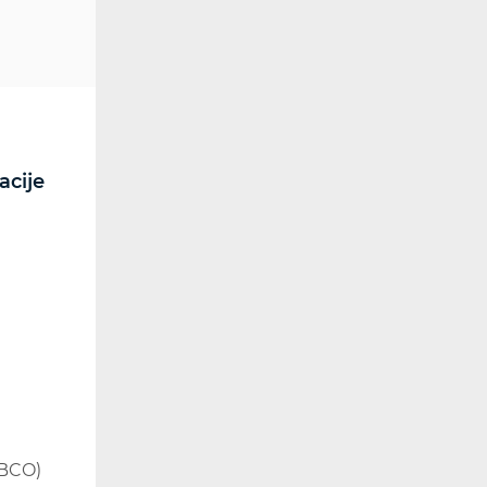
acije
RF spektar
Radiokomunikacije i
radiodifuzija
Utjecaj elektromagnetskih
polja (EMP)
Dozvole
Kontrola spektra
Radijska oprema
Posebna ovlaštenja
(BCO)