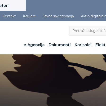
atori
Kontakt
Karijere
Javna savjetovanja
Akt o digitaln
e-Agencija
Dokumenti
Korisnici
Elekt