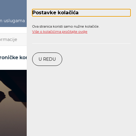
Postavke kolačića
im uslugama
Političko oglašavanje
Prijava
Ova stranica koristi samo nužne kolačiće.
Više o kolačićima pročitajte ovdje
HR
roničke komunikacije
Pošta
Željeznica
U REDU