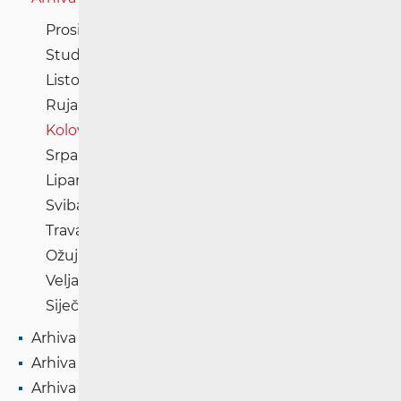
Prosinac '23
Studeni '23
Listopad '23
Rujan '23
Kolovoz '23
Srpanj '23
Lipanj '23
Svibanj '23
Travanj '23
Ožujak '23
Veljača '23
Siječanj '23
Arhiva '22
Arhiva '21
Arhiva '20