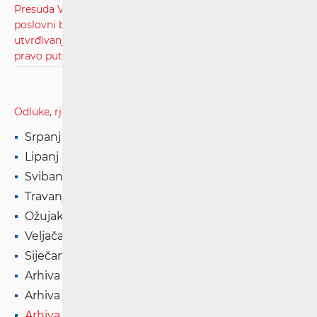
Presuda Visokog upravnog suda Republike Hrvatske,
poslovni broj: UsII-60/23, radi obnove postupka
utvrđivanja infrastrukturnog operatora i visine naknade za
pravo puta.pdf
Odluke, rješenja i presude
Srpanj '26
Lipanj '26
Svibanj '26
Travanj '26
Ožujak '26
Veljača '26
Siječanj '26
Arhiva '25
Arhiva '24
Arhiva '23