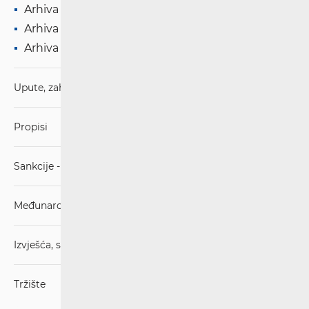
Arhiva '19
Arhiva '18
Arhiva '17
Upute, zahtjevi i obrasci
Propisi
Sankcije - mjere ograničavanja
Međunarodni sporazumi
Izvješća, stručna mišljenja, strategije
Tržište