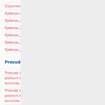
Dopunsko rješenje Općina Slivno.pdf
Rješenje o odbijanju zahtjeva Općina Viškovo.pdf
Rješenje_ŽUC Dubrovačko-neretvanske županije.pdf
Rješenje_ŽUC Istarske županije.pdf
Rješenje_ŽUC Požeško-slavonske županije.pdf
Rješenje_ŽUC Varaždinske županije.pdf
Rješenje_ŽUC Zadarske županije.pdf
Presude Visokog upravnog suda
Presuda Visokog upravnog suda Republike Hrvatske,
poslovni broj: Usž-2633/22, radi rješavanja spora između
korisnika i operatora.pdf
Presuda Visokog upravnog suda Republike Hrvatske,
poslovni broj: Usž-1252/23, radi rješavanja spora između
korisnika i davatelja poštanskih usluga.pdf