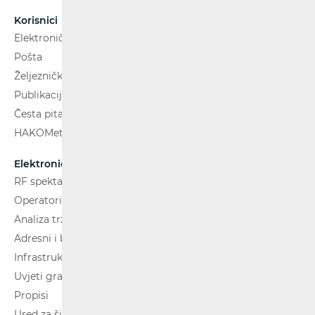
Korisnici
Elektroničke komunikacije
Pošta
Željeznički putnički prijevoz
Publikacije
Česta pitanja
HAKOMetar
Elektroničke komunikacije
RF spektar
Operatori i usluge
Analiza tržišta
Adresni i brojevni prostor
Infrastruktura
Uvjeti gradnje
Propisi
Ured za širokopojasnost (BCO)