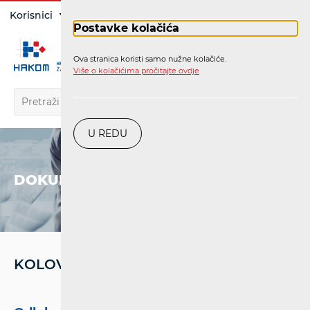
Prijava
Korisnici
Operatori
Postavke kolačića
Ova stranica koristi samo nužne kolačiće.
HR
Više o kolačićima pročitajte ovdje
U REDU
DOKUMENTI
KOLOVOZ '23