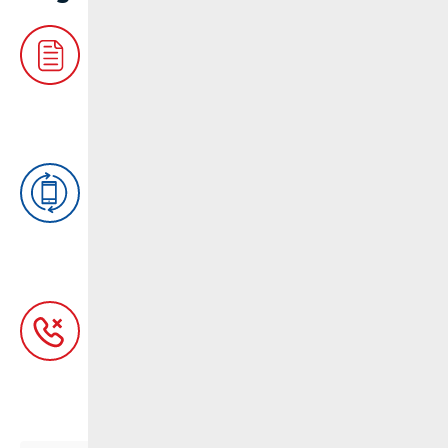
e-Žalbe
Aplikacija pomoću koje korisnik, nakon
registracije, može predati žalbu
elektroničkim putem.
e-Prenosivost
Putem aplikacije možete provjeriti status
prijenosa Vašeg broja telefona, kao i mrežu
u kojoj se neki broj trenutno nalazi.
e-Registar "NE ZOVI"
Besplatni javni registar telefonskih brojeva
potrošača koji ne žele da ih trgovci
kontaktiraju putem telefona ili SMS i MMS
poruka u svrhu promidžbe i prodaje.