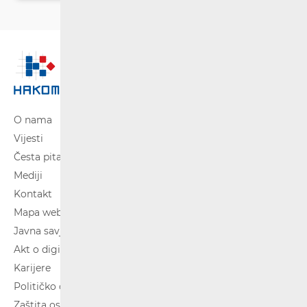
O nama
Vijesti
Česta pitanja
Mediji
Kontakt
Mapa weba
Javna savjetovanja
Akt o digitalnim uslugama
Karijere
Političko oglašavanje
Zaštita osobnih podataka