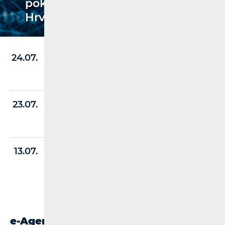
pokretnih komunikacija u
Hrvatskoj za 2026.
Godišnji program rada i financijski plan
24.07.
HAKOM-a za 2027. na javnom savjetovanju
Pročitaj više
Donesena prva odluka o dodjeli statusa
23.07.
pouzdanog prijavitelja u Hrvatskoj
Pročitaj više
HAKOM izmijenio Plan dodjele za mikrovalne
13.07.
veze
Pročitaj više
Vidi sve vijesti
e-Agencija