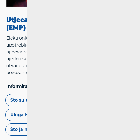
Utjecaj elektromagnetskih polja
(EMP)
Elektronički uređaji i bežične komunikacije se
upotrebljavaju u svakodnevnom životu već duže vrijeme i
njihova raširenost sve više raste. Osim što su korisni,
ujedno su i izvori elektromagnetskih polja, čime se
otvaraju i pitanja o mogućim zdravstvenim rizicima
povezanima s izlaganjem elektromagnetskim poljima.
Informiraj se:
Što su elektromagnetska polja?
Regulativa
Uloga HAKOM-a
Uloga drugih institucija
Što ja mogu učiniti?
Dodatni resursi