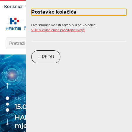
Prijava
Korisnici
Operatori
Postavke kolačića
Ova stranica koristi samo nužne kolačiće.
HR
Više o kolačićima pročitajte ovdje
U REDU
15.06.
HAKOM objavio rezultate
mjerenja kvalitete mreža