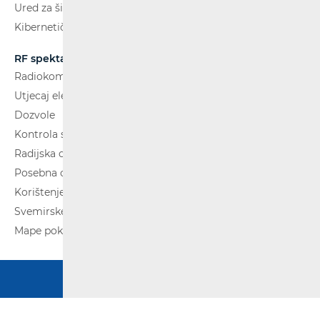
Ured za širokopojasnost (BCO)
Kibernetička sigurnost
RF spektar
Radiokomunikacije i radiodifuzija
Utjecaj elektromagnetskih polja (EMP)
Dozvole
Kontrola spektra
Radijska oprema
Posebna ovlaštenja
Korištenje WAS/RLAN radijske opreme
Svemirske radijske komunikacije
Mape pokrivenosti
Copyright © 2020 HAKOM. Sva prava pridržana.