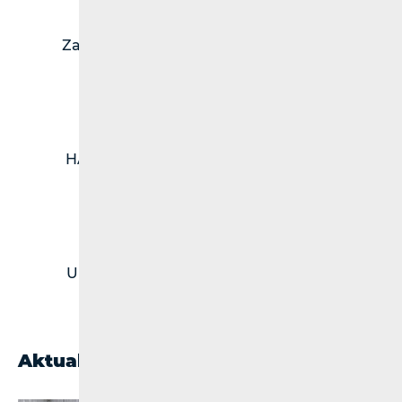
Zaštita djece
Zaštita prava OSI
HAKOMetar
Prijava smetnji
Univerzalna
Obveznici
usluga
fiskalizacije
Aktualnosti