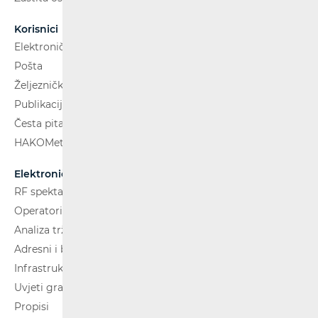
Korisnici
Elektroničke komunikacije
Pošta
Željeznički putnički prijevoz
Publikacije
Česta pitanja
HAKOMetar
Elektroničke komunikacije
RF spektar
Operatori i usluge
Analiza tržišta
Adresni i brojevni prostor
Infrastruktura
Uvjeti gradnje
Propisi