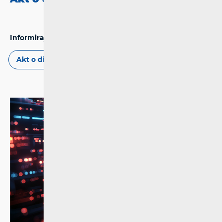
Informiraj se:
Akt o digitalnim uslugama