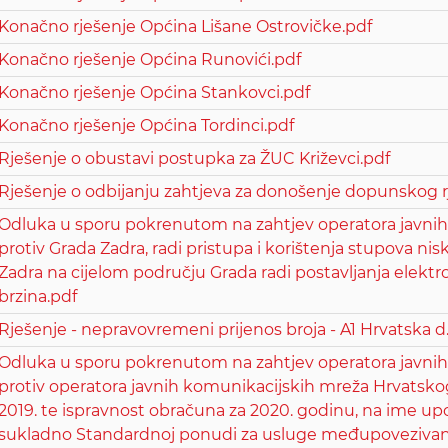
Konačno rješenje Općina Lišane Ostrovičke.pdf
Konačno rješenje Općina Runovići.pdf
Konačno rješenje Općina Stankovci.pdf
Konačno rješenje Općina Tordinci.pdf
Rješenje o obustavi postupka za ŽUC Križevci.pdf
Rješenje o odbijanju zahtjeva za donošenje dopunskog r
Odluka u sporu pokrenutom na zahtjev operatora javnih 
protiv Grada Zadra, radi pristupa i korištenja stupova n
Zadra na cijelom području Grada radi postavljanja elekt
brzina.pdf
Rješenje - nepravovremeni prijenos broja - A1 Hrvatska d.
Odluka u sporu pokrenutom na zahtjev operatora javnih
protiv operatora javnih komunikacijskih mreža Hrvatskog
2019. te ispravnost obračuna za 2020. godinu, na ime u
sukladno Standardnoj ponudi za usluge međupovezivanj