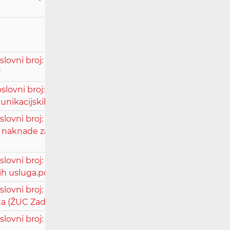
vni broj: Usž-5011/2019, radi rješavanja
ovni broj: Usž-2525/2020, radi radi
unikacijskih usluga.pdf
ovni broj: UsII-369/2020, radi obnove
ne naknade za pravo puta (ŽUC Zadarske
vni broj: Usž-284/2020, radi rješavanja
ih usluga.pdf
vni broj: UsII-262/2020, radi utvrđivanja
ta (ŽUC Zadarske županije).pdf
ovni broj: Usž-4692/2020, radi šutnje