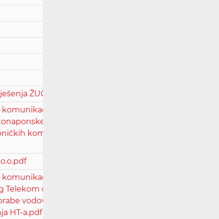
ješenja ŽUC-a Zadarske županije.pdf
komunikacijskih mreža A1 Hrvatska d.o.o.
iskonaponske mreže u vlasništvu Grada
roničkih komunikacijskih mreža velikih
o.o.pdf
 komunikacijskih mreža Terrakom d.o.o.
 Telekom d.d.-a, radi naplate računa za
porabe vodova za međupovezivanje,
a HT-a.pdf