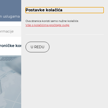
Postavke kolačića
im uslugama
Političko oglašavanje
Prijava
Ova stranica koristi samo nužne kolačiće.
Više o kolačićima pročitajte ovdje
HR
roničke komunikacije
Pošta
Željeznica
U REDU