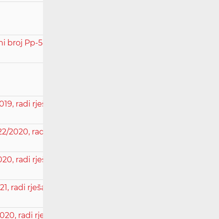
 broj Pp-581-2021 - pravomoćna 26. ožujka
019, radi rješavanja spora između korisnika
2/2020, radi rješavanja spora između
020, radi rješavanja spora između korisnika
1, radi rješavanja spora između korisnika i
020, radi rješavanja spora između korisnika