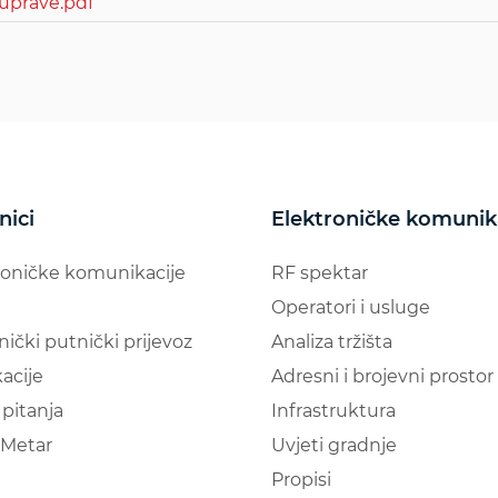
uprave.pdf
nici
Elektroničke komunik
roničke komunikacije
RF spektar
Operatori i usluge
nički putnički prijevoz
Analiza tržišta
acije
Adresni i brojevni prostor
pitanja
Infrastruktura
Metar
Uvjeti gradnje
Propisi