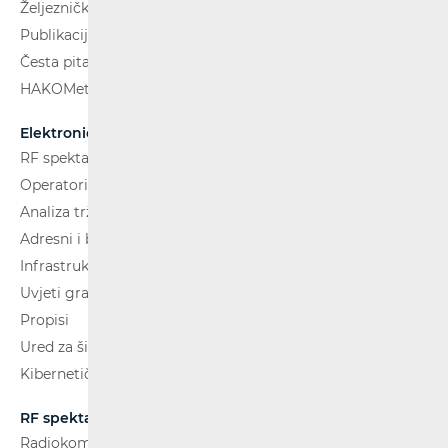
Željeznički putnički prijevoz
Publikacije
Česta pitanja
HAKOMetar
Elektroničke komunikacije
RF spektar
Operatori i usluge
Analiza tržišta
Adresni i brojevni prostor
Infrastruktura
Uvjeti gradnje
Propisi
Ured za širokopojasnost (BCO)
Kibernetička sigurnost
RF spektar
Radiokomunikacije i radiodifuzija