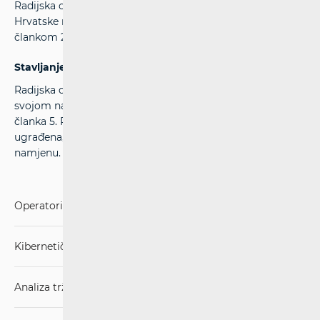
Radijska oprema prigodom stavljanja na tržište Republike
Hrvatske mora biti označena oznakom CE u skladu sa
člankom 22. Pravilnika o radijskoj opremi.
Stavljanje radijske opreme u pogon i uporaba
Radijska oprema može se staviti u pogon u skladu sa
svojom namjenom ako udovoljava bitnim zahtjevima iz
članka 5. Pravilnika o radijskoj opremi te je pravilno
ugrađena, održavana i upotrebljava se za svoju predviđenu
namjenu.
Operatori i usluge
Kibernetička sigurnost
Analiza tržišta