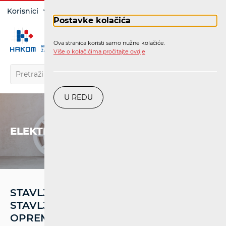
Prijava
Korisnici
Operatori
Postavke kolačića
Ova stranica koristi samo nužne kolačiće.
HR
Više o kolačićima pročitajte ovdje
U REDU
ELEKTRONIČKE KOMUNIKACIJE
STAVLJANJE NA TRŽIŠTE I/ILI
STAVLJANJE U POGON RADIJSKE
OPREME