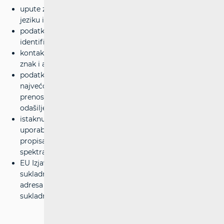
upute za uporabu i podatke o sigurnosti na hrvatskom
jeziku i latiničnom pismu,
podatke (broj tipa, šarže ili serije) koji omogućuju
identifikaciju radijske opreme,
kontaktne podatke (ime, registrirano trgovačko ime ili
znak i adresa) proizvođača i uvoznika,
podatke o frekvencijskom pojasu ili pojasevima i
najvećoj radiofrekvencijskoj snazi koju radijska oprema
prenosi, u slučaju radijske opreme koja namjerno
odašilje radijske valove,
istaknuto upozorenje o mogućim ograničenjima
uporabe radijske opreme i/ili potrebi pribavljanja
propisane dozvole za uporabu radiofrekvencijskog
spektra,
EU Izjavu o sukladnost ili pojednostavljenu EU Izjavu o
sukladnost u kojoj je navedena točna internetska
adresa na kojoj je dostupan cjeloviti tekst EU izjave o
sukladnosti.