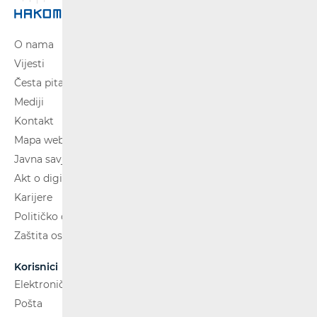
O nama
Vijesti
Česta pitanja
Mediji
Kontakt
Mapa weba
Javna savjetovanja
Akt o digitalnim uslugama
Karijere
Političko oglašavanje
Zaštita osobnih podataka
Korisnici
Elektroničke komunikacije
Pošta