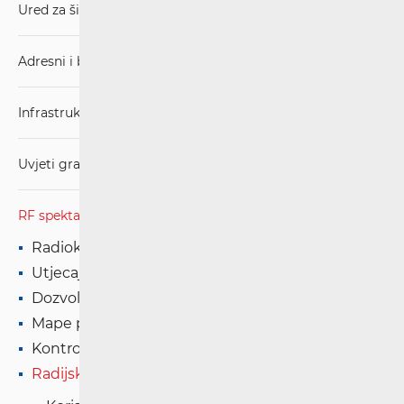
Ured za širokopojasnost (BCO)
Adresni i brojevni prostor
Infrastruktura
Uvjeti gradnje
RF spektar
Radiokomunikacije i radiodifuzija
Utjecaj elektromagnetskih polja (EMP)
Dozvole
Mape pokrivenosti
Kontrola spektra
Radijska oprema