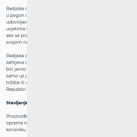
Radijska oprema može se slobodno stavljati na tržište i/ili
u pogon i upotrebljavati u Republici Hrvatskoj samo ako
udovoljava bitnim zahtjevima iz članka 5. i drugim
uvjetima utvrđenima Pravilnikom o radijskoj opremi, te
ako se pravilno instalira, održava i upotrebljava u skladu sa
svojom namjenom.
Radijska oprema, koja ne udovoljava bilo kojem od bitnih
zahtjeva iz članka 5. Pravilnika o radijskoj opremi, može
biti javno izlagana i predstavljena u Republici Hrvatskoj
samo uz jasno i razvidno istaknutu oznaku da stavljanje na
tržište ili uporaba takve radijske opreme nije dopuštena u
Republici Hrvatskoj.
Stavljanje radijske opreme na tržište
Proizvođač ili osoba odgovorna za stavljanje radijske
opreme na tržište Republike Hrvatske obvezna je
korisniku prigodom prodaje te opreme dati: