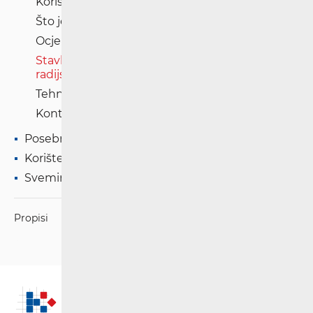
Korisničke informacije
Što je to radijska oprema?
Ocjenjivanje sukladnosti
Stavljanje na tržište i/ili stavljanje u pogon
radijske opreme
Tehničke specifikacije sučelja
Kontakt
Posebna ovlaštenja
Korištenje WAS/RLAN radijske opreme
Svemirske radijske komunikacije
Propisi