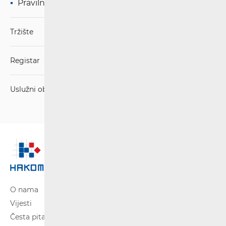
Pravilnici
Tržište
Registar
Uslužni objekti i usluge
O nama
Vijesti
Česta pitanja