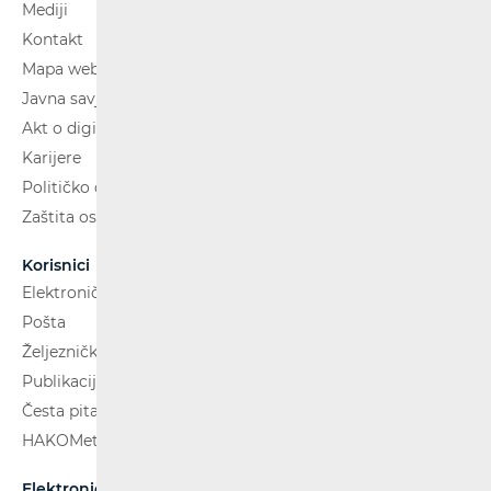
Mediji
Kontakt
Mapa weba
Javna savjetovanja
Akt o digitalnim uslugama
Karijere
Političko oglašavanje
Zaštita osobnih podataka
Korisnici
Elektroničke komunikacije
Pošta
Željeznički putnički prijevoz
Publikacije
Česta pitanja
HAKOMetar
Elektroničke komunikacije