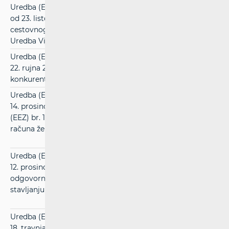
Uredba (EZ) br. 1370/2007 Europskog parlamenta i Vijeća
od 23. listopada 2007. o uslugama javnog željezničkog i
cestovnog prijevoza putnika i stavljanju izvan snage
Uredba Vijeća (EEZ) br. 1191/69 i (EEZ) br. 1107/70
(pdf)
Uredba (EU) 913/2010 Europskog parlamenta i Vijeća od
22. rujna 2010. o europskoj željezničkoj mreži za
konkurentni prijevoz robe
(pdf)
Uredba (EU) 2016/2337 Europskog parlamenta i Vijeća od
14. prosinca 2016. o stavljanju izvan snage Uredbe Vijeća
(EEZ) br. 1192/69 o zajedničkim pravilima normalizacije
računa željezničkih prijevoznika
(pdf)
Uredba (EU) 2017/2394 Europskoga parlamenta i Vijeća od
12. prosinca 2017. o suradnji između nacionalnih tijela
odgovornih za izvršavanje propisa o zaštiti potrošača i o
stavljanju izvan snage Uredbe (EZ) br. 2006/2004
(pdf)
Uredba (EU) 2018/643 Europskog parlamenta i Vijeća od
18. travnja 2018. o statistici željezničkog prijevoza
(pdf)