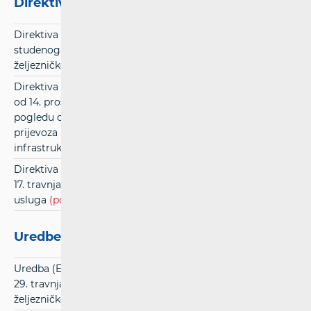
Direktive
Direktiva 2012/34/EU Europskog parlamenta i Vijeća od 21.
studenoga 2012. o osnivanju jedinstvenog europskog
željezničkog područja
(pdf)
Direktiva (EU) 2016/2370 Europskog parlamenta i Vijeća
od 14. prosinca 2016. o izmjeni Direktive 2012/34/EU u
pogledu otvaranja tržišta za usluge domaćeg željezničkog
prijevoza putnika i upravljanja željezničkom
infrastrukturom
(pdf)
Direktiva (EU) 2019/882 Europskog parlamenta i Vijeća od
17. travnja 2019. o zahtjevima za pristupačnost proizvoda i
usluga
(pdf)
Uredbe
Uredba (EU) 2021/782 Europskog parlamenta i Vijeća od
29. travnja 2021. o pravima i obvezama putnika u
željezničkom prijevozu
(pdf)