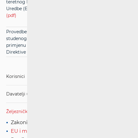
teretnog koridora Alpe-zapadni Balkan s člankom 5.
Uredbe (EU) br. 913/2010 Europskog parlamenta i Vijeća
(pdf)
Provedbena uredba Komisije (EU) 2018/1795 d 20.
studenoga 2018. o utvrđivanju postupka i kriterija za
primjenu testa ekonomske ravnoteže na temelju članka 11.
Direktive 2012/34/EU Europskog parlamenta i Vijeća
(pdf)
Korisnici
Davatelji usluga
Željeznički propisi
Zakoni
EU i međunarodni propisi