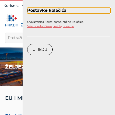
Prijava
Korisnici
Operatori
Postavke kolačića
Ova stranica koristi samo nužne kolačiće.
HR
Više o kolačićima pročitajte ovdje
U REDU
ŽELJEZNICA
EU I MEĐUNARODNI PROPISI