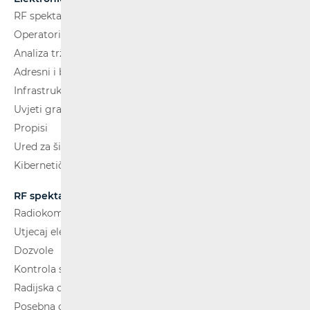
RF spektar
Operatori i usluge
Analiza tržišta
Adresni i brojevni prostor
Infrastruktura
Uvjeti gradnje
Propisi
Ured za širokopojasnost (BCO)
Kibernetička sigurnost
RF spektar
Radiokomunikacije i radiodifuzija
Utjecaj elektromagnetskih polja (EMP)
Dozvole
Kontrola spektra
Radijska oprema
Posebna ovlaštenja