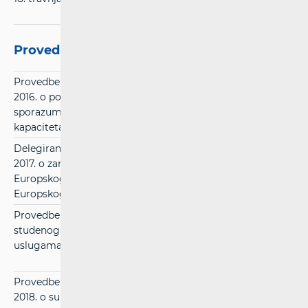
Provedbene uredbe i Delegirane odluke
Provedbena uredba Komisije (EU) 2016/545 оd 7. travnja
2016. o postupcima i kriterijima u pogledu okvirnih
sporazuma za dodjelu željezničkog infrastrukturnog
kapaciteta
(pdf)
Delegirana odluka Komisije (EU) 2017/2075 оd 4. rujna
2017. o zamjeni Priloga VII. Direktivi 2012/34/EU
Europskog parlamenta i Vijeća o uspostavi jedinstvenog
Europskog željezničkog prostora
(pdf)
Provedbena uredba Komisije (EU) 2017/2177 od 22.
studenoga 2017. o pristupu uslužnim objektima i
uslugama povezanima sa željeznicom
(pdf)
Provedbena odluka Komisije (EU) 2018/500 оd 22. ožujka
2018. o sukladnosti prijedloga za uspostavu željezničkog