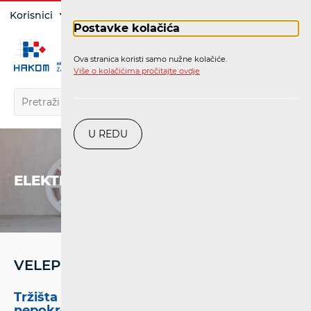
Prijava
Korisnici
Operatori
Postavke kolačića
Ova stranica koristi samo nužne kolačiće.
HR
Više o kolačićima pročitajte ovdje
U REDU
ELEKTRONIČKE KOMUNIKACIJE
VELEPRODAJNA TRŽIŠTA
Tržišta pristupa i međupovezivanja u
nepokretnoj mreži