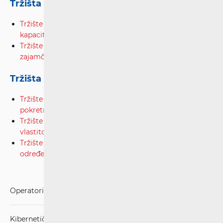
Tržišta iznajmljenih vodova
Tržište veleprodajnog zajamčenog
kapaciteta
(M2/2020)
Tržište veleprodajnih prijenosnih segmenata usluga
zajamčenog kapaciteta
(M14/2003)
Tržišta međupovezivanja u pokretnoj mreži
Tržište pristupa i započinjanja (originacije) poziva iz
pokretnih javnih komunikacijskih mreža
(M15/2003)
Tržište veleprodajnog završavanja glasovnih poziva u
vlastitoj mobilnoj mreži
(M2/2014)
Tržište završavanja (terminacije) SMS poruka u
određenu pokretnu javnu komunikacijsku mrežu
Operatori i usluge
Kibernetička sigurnost