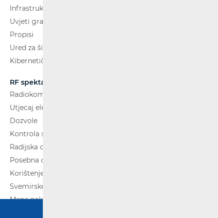
Infrastruktura
Uvjeti gradnje
Propisi
Ured za širokopojasnost (BCO)
Kibernetička sigurnost
RF spektar
Radiokomunikacije i radiodifuzija
Utjecaj elektromagnetskih polja (EMP)
Dozvole
Kontrola spektra
Radijska oprema
Posebna ovlaštenja
Korištenje WAS/RLAN radijske opreme
Svemirske radijske komunikacije
Mape pokrivenosti