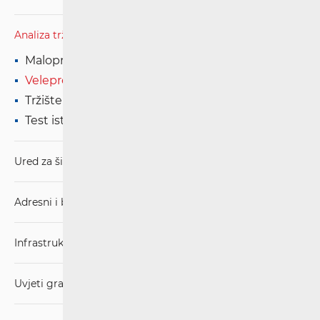
Analiza tržišta
Maloprodajna tržišta
Veleprodajna tržišta
Tržište
Test istiskivanja marže
Ured za širokopojasnost (BCO)
Adresni i brojevni prostor
Infrastruktura
Uvjeti gradnje