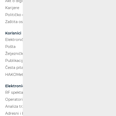
Akt o digitalnim uslugama
Karijere
Političko oglašavanje
Zaštita osobnih podataka
Korisnici
Elektroničke komunikacije
Pošta
Željeznički putnički prijevoz
Publikacije
Česta pitanja
HAKOMetar
Elektroničke komunikacije
RF spektar
Operatori i usluge
Analiza tržišta
Adresni i brojevni prostor