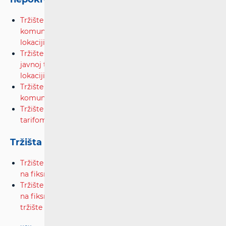
Tržište započinjanja (originacije) poziva iz javnih
komunikacijskih mreža koje se pruža na fiksnoj
lokaciji
(M2/2007)
Tržište veleprodajnog završavanja poziva u vlastitoj
javnoj telefonskoj mreži koja se pruža na fiksnoj
lokaciji
(M1/2014)
Tržište prijenosa (tranzita) poziva u nepokretnoj javnoj
komunikacijskoj mreži
(M10/2003)
Tržište pristupa mreži za operatore s posebnom
tarifom
Tržišta širokopojasnog pristupa
Tržište veleprodajnog lokalnog pristupa koji se pruža
na fiksnoj lokaciji
(M1/2020)
Tržište veleprodajnog središnjeg pristupa koji se pruža
na fiksnoj lokaciji za proizvode za masovno
tržište
(M3b/2014)