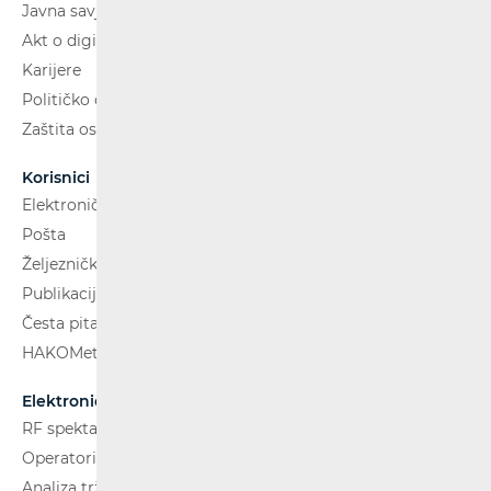
Javna savjetovanja
Akt o digitalnim uslugama
Karijere
Političko oglašavanje
Zaštita osobnih podataka
Korisnici
Elektroničke komunikacije
Pošta
Željeznički putnički prijevoz
Publikacije
Česta pitanja
HAKOMetar
Elektroničke komunikacije
RF spektar
Operatori i usluge
Analiza tržišta