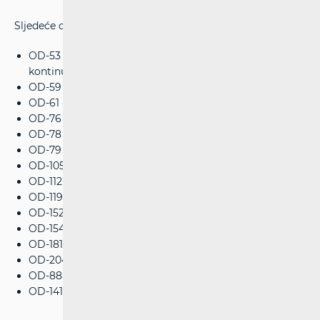
Sljedeće opće dozvole su povučene i više se ne koriste:
OD-53 - Uređaji s visokim radnim ciklusom/uređaji za
kontinuirano odašiljanje,
OD-59 - Aktivni medicinski implantati,
OD-61 - Aktivni medicinski implantati,
OD-76 - SRD različite namjene,
OD-78 - SRD za primjene u željeznici,
OD-79 - SRD za primjene u željeznici,
OD-105 - WiMAX (korisnička oprema),
OD-112 - Uređaji za širokopojasni prijenos podataka,
OD-119 - SRD za bežične audio primjene,
OD-152 - Inteligentni sustavi za prijevoz,
OD-154 - Uređaji za telematiku u prijevozu i prometu,
OD-181 - SRD različite namjene,
OD-204 - Nespecifični uređaji malog dometa i
OD-88a - LEST terminali
OD-141 - SRD različite namjene