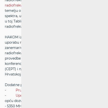
radiofrekvencijskog pojasa koji se prema
Tablici namjene
radiofrekvencijskog spektra
može upotrebljavati na
temelju opće dozvole za uporabu radiofrekvencijskog
spektra, u skladu s uvjetima dodjele i uporabe utvrđenim
u toj Tablici i Pravilniku o uvjetima dodjele i uporabe
radiofrekvencijskog spektra ("
NN" 40/23
).
HAKOM izdaje opću dozvolu (
Pretraga općih dozvola
) za
uporabu radiofrekvencijskog spektra u slučaju
zanemarive opasnosti od smetnja ili u usklađenim
radiofrekvencijskim pojasevima, a osobito u svrhu
provedbe odgovarajućih odluka i preporuka Europske
konferencije poštanskih i telekomunikacijskih uprava
(CEPT) i njezinih tijela, koje su prihvaćene u Republici
Hrvatskoj.
Dodatne poveznice:
-
Pružanje usluga uz opću dozvolu (WAS/RLAN)
-
Uporaba pojasa 5470 - 5725 MHz (WAS/RLAN)
uz
opću dozvolu
OD-201a
, te pojaseva 5150 - 5250 MHz i 5250
- 5350 MHz uz opće dozvole
OD-85b
i
OD-86b