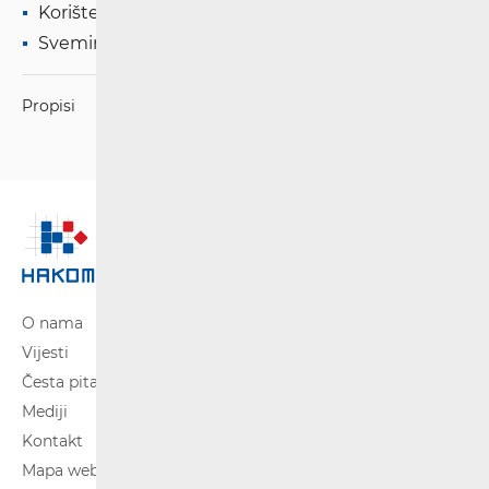
Korištenje WAS/RLAN radijske opreme
Svemirske radijske komunikacije
Propisi
O nama
Vijesti
Česta pitanja
Mediji
Kontakt
Mapa weba