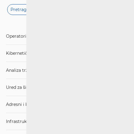
Pretraga općih dozvola
Operatori i usluge
Kibernetička sigurnost
Analiza tržišta
Ured za širokopojasnost (BCO)
Adresni i brojevni prostor
Infrastruktura