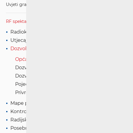
Uvjeti gradnje
RF spektar
Radiokomunikacije i radiodifuzija
Utjecaj elektromagnetskih polja (EMP)
Dozvole
Opća dozvola
Dozvole na temelju natječaja
Dozvole na temelju javne dražbe
Pojedinačne dozvole na temelju zahtjeva
Privremene dozvole
Mape pokrivenosti
Kontrola spektra
Radijska oprema
Posebna ovlaštenja