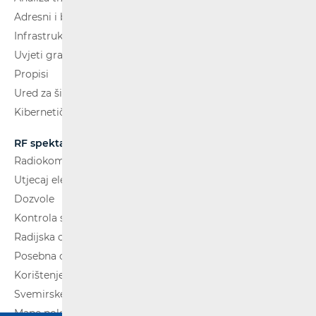
Adresni i brojevni prostor
Infrastruktura
Uvjeti gradnje
Propisi
Ured za širokopojasnost (BCO)
Kibernetička sigurnost
RF spektar
Radiokomunikacije i radiodifuzija
Utjecaj elektromagnetskih polja (EMP)
Dozvole
Kontrola spektra
Radijska oprema
Posebna ovlaštenja
Korištenje WAS/RLAN radijske opreme
Svemirske radijske komunikacije
Mape pokrivenosti