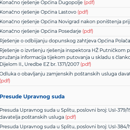
Konačno rješenje Općina Dugopolje
(pdf)
Konačno rješenje Općina Lastovo
(pdf)
Konačno rješenje Općina Novigrad nakon poništenja prij
Konačno rješenje Općina Posedarje
(pdf)
Rješenje o odbiijanju dopunskog zahtjeva Općina Polač
Rješenje o izvršenju rješenja inspektora HŽ Putničkom pr
pružanja informacija tijekom putovanja u skladu s člankom 
Dijelom II., Uredbe EZ br. 1371/2007
(pdf)
Odluka o obavljanju zamjenskih poštanskih usluga dava
(pdf)
Presude Upravnog suda
Presuda Upravnog suda u Splitu, poslovni broj: UsI-379/19
davatelja poštanskih usluga
(pdf)
Presuda Upravnog suda u Splitu, poslovni broj: UsI-384/19