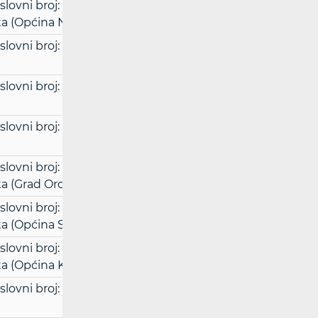
vni broj: UsII-288/19, radi utvrđivanja
uta (Općina Nova Bukovica)
(pdf)
ni broj: UsII-119/18, radi ozakonjenja
vni broj: UsII-120/18, radi ozakonjenja
ni broj: UsII-158/19, radi izvršenja
ni broj: UsII-335/19, radi utvrđivanja
a (Grad Oroslavlje)
(pdf)
ni broj: UsII-375/19, radi utvrđivanja
a (Općina Strizivojna)
(pdf)
ni broj: UsII-461/19, radi utvrđivanja
a (Općina Klinča Sela)
(pdf)
vni broj: UsII-556/19, radi dozvole za