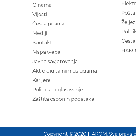
Elekt
O nama
Pošta
Vijesti
Željez
Česta pitanja
Publik
Mediji
Česta 
Kontakt
HAKO
Mapa weba
Javna savjetovanja
Akt o digitalnim uslugama
Karijere
Političko oglašavanje
Zaštita osobnih podataka
Copyright © 2020 HAKOM. Sva prava p