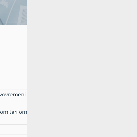
ovremeni prijenos broja – Iskon Internet
ebnom tarifom na krakom SMS kodu 868000