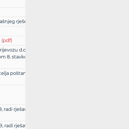
ašnjeg rješenja
(pdf)
a
(pdf)
ijevozu d.o.o. u svezi poštivanja obveze
8. stavkom 2., a u vezi s Prilogom II.,
telja poštanskih usluga FumaPRINT d.o.o.
, radi rješavanja spora između korisnika i
, radi rješavanja spora između korisnika i