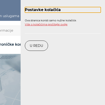
Postavke kolačića
im uslugama
Političko oglašavanje
Prijava
Ova stranica koristi samo nužne kolačiće.
Više o kolačićima pročitajte ovdje
HR
roničke komunikacije
Pošta
Željeznica
U REDU