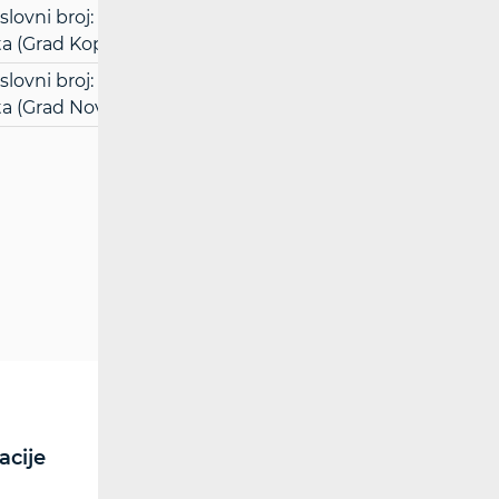
ni broj: UsII-412/18, radi utvrđivanja
ta (Grad Koprivnica
(pdf)
ni broj: UsII-316/19, radi utvrđivanja
ta (Grad Novigrad)
(pdf)
acije
RF spektar