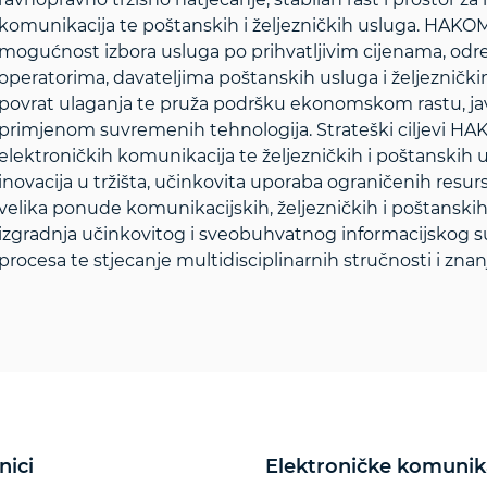
komunikacija te poštanskih i željezničkih usluga. HAKOM š
mogućnost izbora usluga po prihvatljivim cijenama, od
operatorima, davateljima poštanskih usluga i željezničk
povrat ulaganja te pruža podršku ekonomskom rastu, ja
primjenom suvremenih tehnologija. Strateški ciljevi HAK
elektroničkih komunikacija te željezničkih i poštanskih u
inovacija u tržišta, učinkovita uporaba ograničenih resurs
velika ponude komunikacijskih, željezničkih i poštanskih u
izgradnja učinkovitog i sveobuhvatnog informacijskog su
procesa te stjecanje multidisciplinarnih stručnosti i znanj
nici
Elektroničke komunik