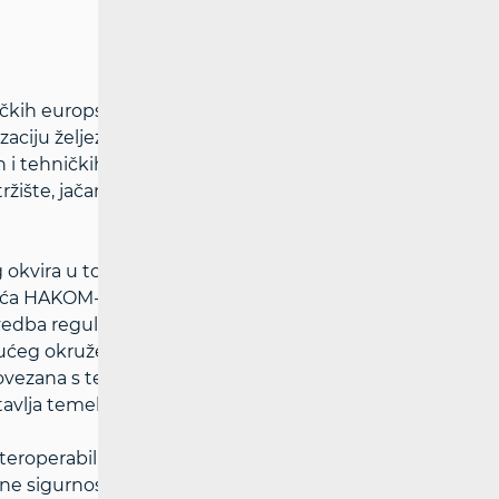
ičkih europskih tehničkih standarda,
aciju željezničkih vozila i ujednačavanje
h i tehničkih prepreka na granicama. Time
ržište, jačanje tržišnog natjecanja i daljnje
g okvira u tom procesu. Iz perspektive
jeća HAKOM-a istaknuo je kako se
ovedba regulatornog okvira s ciljem
ućeg okruženja za sve sudionike.
povezana s tehničkim i tehnološkim
tavlja temelj suvremene i funkcionalno
nteroperabilnosti željezničkog sustava
ne sigurnosti i interoperabilnosti unutar