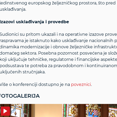
jedinstvenog europskog željezničkog prostora, što pred
usklađivanja.
Izazovi usklađivanja i provedbe
Sudionici su pritom ukazali i na operativne izazove prove
raspravama je istaknuto kako usklađivanje nacionalnih pr
dinamika modernizacije i obnove željezničke infrastruk
domaćeg sektora. Posebna pozornost posvećena je složen
koji uključuje tehničke, regulatorne i financijske aspekte
podsustava te potreba za pravodobnom i kontinuiranom 
uključenih stručnjaka.
Više o konferenciji dostupno je na
poveznici
.
FOTOGALERIJA