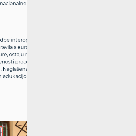
 nacionalne sustave postavlja jasne obveze
dbe interoperabilnosti u praksi. U
avila s europskim propisima, kao i
ture, ostaju među ključnim izazovima
osti procesa ocjene interoperabilnosti,
. Naglašena je važnost faze testiranja
edukacijom strojovođa i ostalih