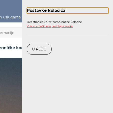
Postavke kolačića
im uslugama
Političko oglašavanje
Prijava
Ova stranica koristi samo nužne kolačiće.
Više o kolačićima pročitajte ovdje
HR
roničke komunikacije
Pošta
Željeznica
U REDU