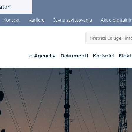
atori
Kontakt
Karijere
Javna savjetovanja
Akt o digitaln
e-Agencija
Dokumenti
Korisnici
Elekt