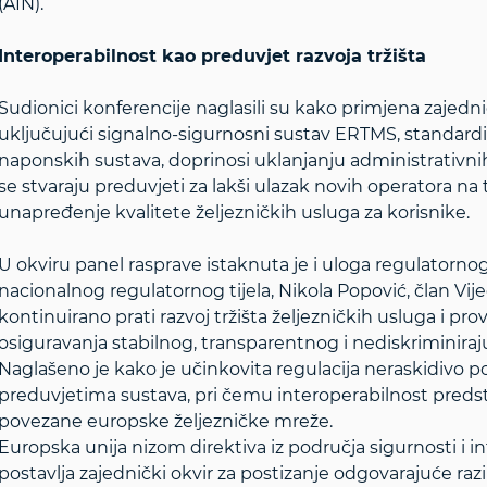
(AIN).
Interoperabilnost kao preduvjet razvoja tržišta
Sudionici konferencije naglasili su kako primjena zajedn
uključujući signalno-sigurnosni sustav ERTMS, standardiz
naponskih sustava, doprinosi uklanjanju administrativni
se stvaraju preduvjeti za lakši ulazak novih operatora na t
unapređenje kvalitete željezničkih usluga za korisnike.
U okviru panel rasprave istaknuta je i uloga regulatorno
nacionalnog regulatornog tijela, Nikola Popović, član Vi
kontinuirano prati razvoj tržišta željezničkih usluga i pr
osiguravanja stabilnog, transparentnog i nediskriminiraj
Naglašeno je kako je učinkovita regulacija neraskidivo 
preduvjetima sustava, pri čemu interoperabilnost preds
povezane europske željezničke mreže.
Europska unija nizom direktiva iz područja sigurnosti i i
postavlja zajednički okvir za postizanje odgovarajuće razi