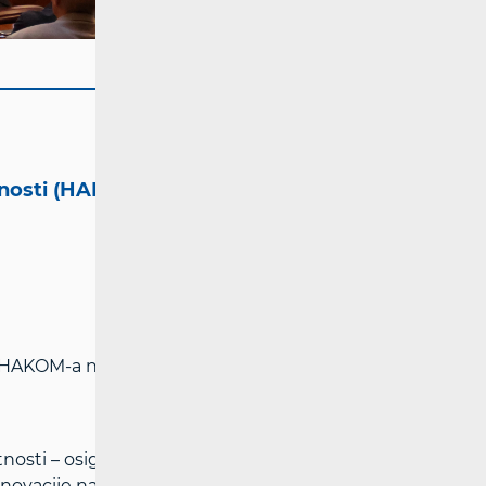
tnosti (HAKOM)
i HAKOM-a na adresi:
www.hakom.hr
nosti – osigurava pretpostavke za
inovacije na tržištima elektroničkih