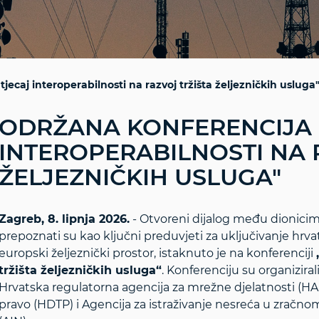
jecaj interoperabilnosti na razvoj tržišta željezničkih usluga
ODRŽANA KONFERENCIJA 
INTEROPERABILNOSTI NA 
ŽELJEZNIČKIH USLUGA"
Zagreb, 8. lipnja 2026.
- Otvoreni dijalog među dionicim
prepoznati su kao ključni preduvjeti za uključivanje hrv
europski željeznički prostor, istaknuto je na konferenciji
tržišta željezničkih usluga“
. Konferenciju su organizir
Hrvatska regulatorna agencija za mrežne djelatnosti (H
pravo (HDTP) i Agencija za istraživanje nesreća u zrač