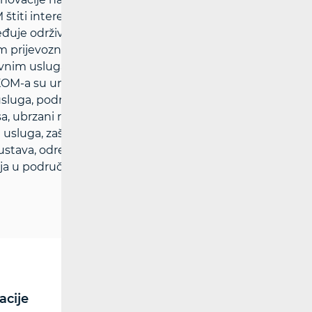
titi interese korisnika i osigurava
ređuje održive konkurentne uvjete
im prijevoznicima uz pravedne uvjete za
vnim uslugama i kakvoći života u RH
OM-a su unaprjeđenje regulacije tržišta
sluga, podržavanje rasta ulaganja i
a, ubrzani rast širokopojasnih usluga,
sluga, zaštita i informiranje korisnika,
stava, određivanje i ugradnja učinkovitih
a u području reguliranja tržišta.
acije
RF spektar