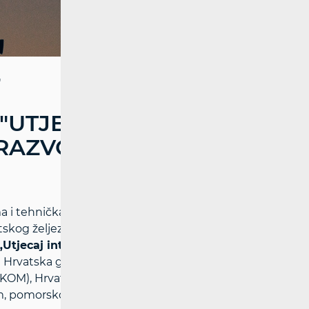
"
"UTJECAJ
RAZVOJ TRŽIŠTA
a i tehnička usklađenost sustava
atskog željezničkog sektora u jedinstveni
„Utjecaj interoperabilnosti na razvoj
ali Hrvatska gospodarska komora (HGK),
AKOM), Hrvatsko društvo za transportno
nom, pomorskom i željezničkom prometu