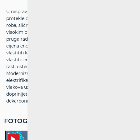
U raspravi je istaknuto da je na europskom tržištu u
protekle dvije godine došlo do značajnog pada prijevoza
roba, slično kao i Hrvatskoj, uzrokovano ponajprije
visokim cijenama energenata te čestim zatvaranjima
pruga radi održavanja i modernizacije. Vezano na kretanje
cijena energenata, spomenuta je i mogućnost instaliranja
vlastitih kapaciteta za samoopskrbu, odnosno korištenje
vlastite energije za poduzetnike i tu se očekuje prostor za
rast, uštede i otpornost na rast cijena pogonskih goriva.
Modernizacija prometa napuštanjem dizela, daljnjom
elektrifikacijom te korištenjem potencijala baterijskih
vlakova uz uporabu vodika kao alternative, trebala bi
doprinijeti energetskoj cjenovnoj izvjesnost,
dekarbonizaciji okoliša te ojačati zelenu tranziciju.
FOTOGALERIJA