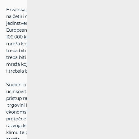
Hrvatska je po svom geostrateškom položaju smještena
na četiri od devet Europskih koridora koji pripadaju
jedinstvenoj Transeuropskoj mreži prometnica (Trans -
European Network - Transport, TENT). te obuhvaćaju
106.000 km željezničkih pruga. Planovi EU su da osnovna
mreža koja uključuje veze između većih gradova i čvorova
treba biti dovršena do 2030. dok proširena osnovna mreža
treba biti dovršena deset godina kasnije. Sveobuhvatna
mreža koja povezuje sve regije EU-a s osnovnom mrežom
i trebala bi biti dovršena do 2050.
Sudionici panela istakli su da razvoj koridora potiče
učinkovit prijevoz, kako putnika tako i robe, osigurava
pristup radnim mjestima i uslugama te doprinosi
trgovini i gospodarskom rast. Posljedično, jača
ekonomsku, socijalnu i teritorijalnu koheziju EU-a i stvara
protočne prometne sustave preko granica. Također, cilj
razvoja koridora je smanjenje utjecaja prometa na okoliš i
klimu te povećanje sigurnosti i otpornosti željezničke