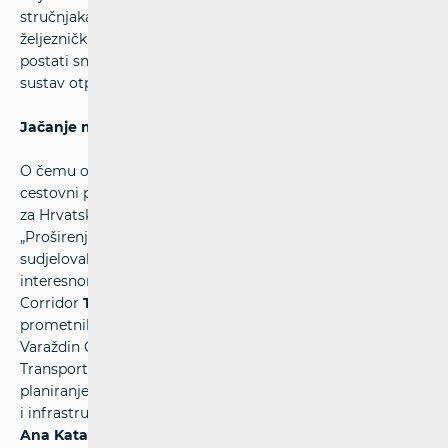
stručnjaka pridonosi jasnijem razumijevanju o tome kako
željeznički koridori na kojima se nalazi Hrvatska mogu
postati snažniji oslonac gospodarskom rastu, a željeznički
sustav otporniji na energetske izazove u budućnosti.
Jačanje međunarodne povezanosti
O čemu ovisi konkurentnost željeznice u odnosu na
cestovni promet i koje su prednosti prometnih koridora
za Hrvatsku govorili su sudionici prvog panela na temu
„Proširenje TEN-T mreže i značaj za RH“. U raspravi su
sudjelovali menadžer za infrastrukturu u gospodarsko
interesnom udruženju Alpine-Western Balkan Rail Freight
Corridor
Tihomir Španić
, redoviti profesor na Fakultetu
prometnih znanosti
Borna Abramović
, voditelj projekta
Varaždin Gateway - Intermodal HUB u tvrtki KOS
Transporti
Andrija Petrović
te voditelj Službe za strateško
planiranje i razvoj projekata u Ministarstvu mora, prometa
i infrastrukture
Marko Boban.
Raspravu je moderirala
Ana Katalinić Mucalo
, pomoćnica ravnatelja u HAKOM-u.