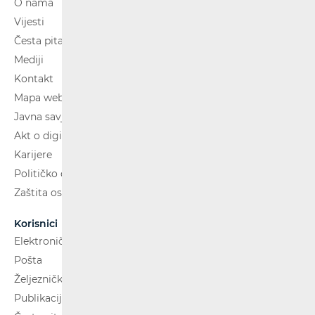
O nama
Vijesti
Česta pitanja
Mediji
Kontakt
Mapa weba
Javna savjetovanja
Akt o digitalnim uslugama
Karijere
Političko oglašavanje
Zaštita osobnih podataka
Korisnici
Elektroničke komunikacije
Pošta
Željeznički putnički prijevoz
Publikacije