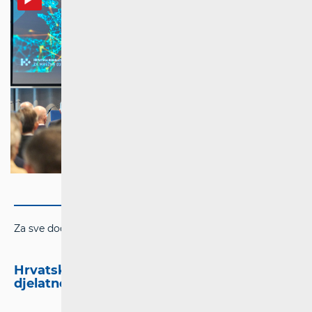
Za sve dodatne informacije molimo kontaktirajte:
Hrvatska regulatorna agencija za mrežne
djelatnosti (HAKOM)