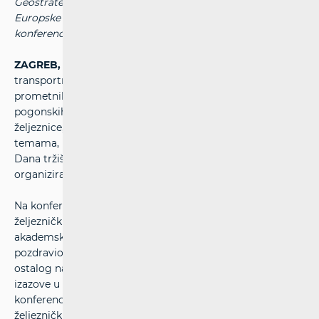
Geostrateški položaj Hrvatske na zajedničkim koridorima
Europske unije i energetski izazovi naglasci su održane
konferencije.
ZAGREB, 26. studenoga 2025. -
U vrijeme globalnih
transportno logističkih promjena, stavljanje u funkciju
prometnih koridora Europske unije te sagledavanje cijena
pogonskih energenata bitni su za konkurentnost
željeznice, razvoj gospodarstva i zelenu tranziciju. O ovim
temama, razgovaralo se na dvije panel rasprave u sklopu
Dana tržišta željezničkih usluga koji HAKOM tradicionalno
organizira svake godine.
Na konferenciji su se okupili poduzetnici i dionici tržišta
željezničkih usluga, stručnjaci iz područja željeznice te
akademske zajednice. Uvodno, sudionike konferencije je
pozdravio
Nikola Popović
, član Vijeća HAKOM-a i između
ostalog naglasio da regulator HAKOM prati tržišne
izazove u područjima svojih nadležnosti a ova
konferencija ima cilj raspraviti aktualnosti u pružanju
željezničkih usluga. Razmjena znanja, iskustva i vizija