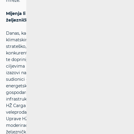
mreže.
Mijenja li poskupljenje energenata poslovanje
željezničkih prijevoznika
Danas, kada se Europa i svijet suočavaju s energetskim i
klimatskim izazovima, pitanje energenata u željeznici je
strateško, obzirom o tome ovisi koliko će željeznica biti
konkurentna u odnosu na cestovni i druge vrste prometa
te doprinijeti smanjenju emisije u skladu s klimatskim
ciljevima na razini Europske unije. Na temu „Energetski
izazovi na tržištu željezničkih usluga“ razgovarali su
sudionici druge panel rasprave, načelnik Sektora za
energetsku politiku i planiranje u Ministarstvu
gospodarstva
Vjekoslav Jukić
, direktor Sektora za pristup
infrastrukturi u HŽ Infrastrukturi
Anto Krajina
, direktor
HŽ Carga
Dragan Marčinko
, direktor Sektora za
veleprodaju u Petrolu
Vladimir Kuzmić
i predsjednik
Uprave HŽ Putničkog prijevoza
Željko Ukić
. Raspravu je
moderirao
Kristijan Solina
, rukovoditelj sektora
željezničkih usluga u HAKOM-u.