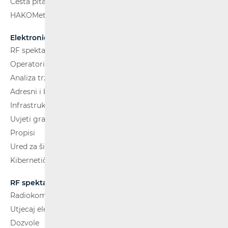
Česta pitanja
HAKOMetar
Elektroničke komunikacije
RF spektar
Operatori i usluge
Analiza tržišta
Adresni i brojevni prostor
Infrastruktura
Uvjeti gradnje
Propisi
Ured za širokopojasnost (BCO)
Kibernetička sigurnost
RF spektar
Radiokomunikacije i radiodifuzija
Utjecaj elektromagnetskih polja (EMP)
Dozvole