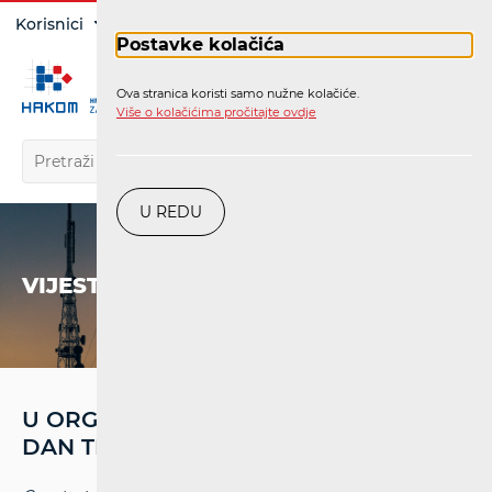
Prijava
Korisnici
Operatori
Postavke kolačića
Ova stranica koristi samo nužne kolačiće.
HR
Više o kolačićima pročitajte ovdje
U REDU
VIJESTI
U ORGANIZACIJI HAKOM-A ODRŽAN
DAN TRŽIŠTA ŽELJEZNIČKIH USLUGA