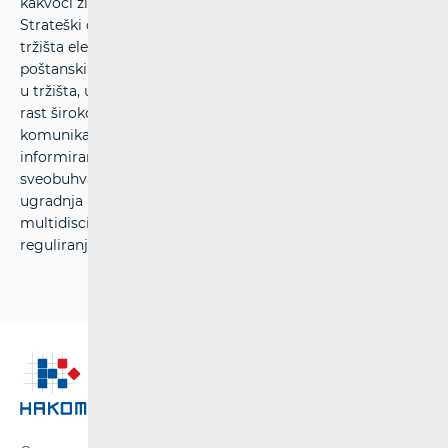
kakvoći života u RH primjenom suvremenih tehnologija.
Strateški ciljevi HAKOM-a su unaprjeđenje regulacije
tržišta elektroničkih komunikacija te željezničkih i
poštanskih usluga, podržavanje rasta ulaganja i inovacija
u tržišta, učinkovita uporaba ograničenih resursa, ubrzani
rast širokopojasnih usluga, velika ponude
komunikacijskih, željezničkih i poštanskih usluga, zaštita i
informiranje korisnika, izgradnja učinkovitog i
sveobuhvatnog informacijskog sustava, određivanje i
ugradnja učinkovitih procesa te stjecanje
multidisciplinarnih stručnosti i znanja u području
reguliranja tržišta.