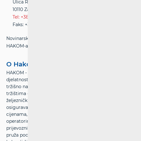
Ulica Roberta Frangeša-Mihanovića 9
10110 Zagreb
Tel: +385(0)1 700 70 07
Faks: +385(0)1 700 70 70
Novinarski upiti postavljaju se na službenoj web stranici
HAKOM-a na adresi:
www.hakom.hr
O Hakom-u
HAKOM - Hrvatska regulatorna agencija za mrežne
djelatnosti – osigurava pretpostavke za ravnopravno
tržišno natjecanje, stabilan rast i prostor za inovacije na
tržištima elektroničkih komunikacija te poštanskih i
željezničkih usluga. HAKOM štiti interese korisnika i
osigurava mogućnost izbora usluga po prihvatljivim
cijenama, određuje održive konkurentne uvjete
operatorima, davateljima poštanskih usluga i željezničkim
prijevoznicima uz pravedne uvjete za povrat ulaganja te
pruža podršku ekonomskom rastu, javnim uslugama i