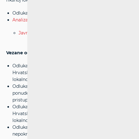
fiksnoj lokaciji
Odluka u postupku analize tržišta
(28.06.2013.)
Analiza tržišta
Javna rasprava
Vezane odluke
Odluka kojom se određuju izmjene Standardne ponude
Hrvatskog Telekoma d.d. za uslugu izdvojenog pristupa
lokalnoj petlji
(16.04.2015.)
Odluka o određivanju naknada unutar Standardne
ponude Hrvatskog Telekoma d.d. za uslugu izdvojenog
pristupa lokalnoj petlji
(25.03.2014.)
Odluka kojom se određuju izmjene Standardne ponude
Hrvatskog Telekoma d.d. za uslugu izdvojenog pristupa
lokalnoj petlji
(20.02.2014.)
Odluka o troškovima veleprodajnih usluga u javnoj
nepokretnoj komunikacijskoj mreži HT-a
(28.06.2013.)