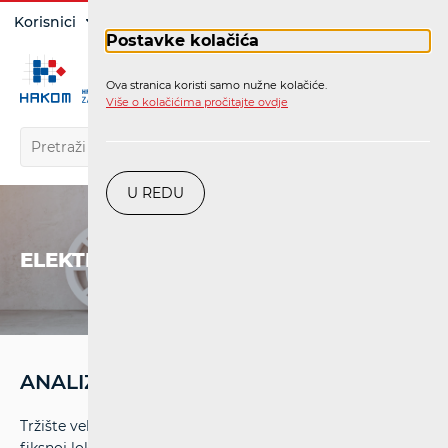
Prijava
Korisnici
Operatori
Postavke kolačića
Ova stranica koristi samo nužne kolačiće.
HR
Više o kolačićima pročitajte ovdje
U REDU
ELEKTRONIČKE KOMUNIKACIJE
ANALIZA 2013 I VEZANE ODLUKE
Tržište veleprodajnog lokalnog pristupa koji se pruža na