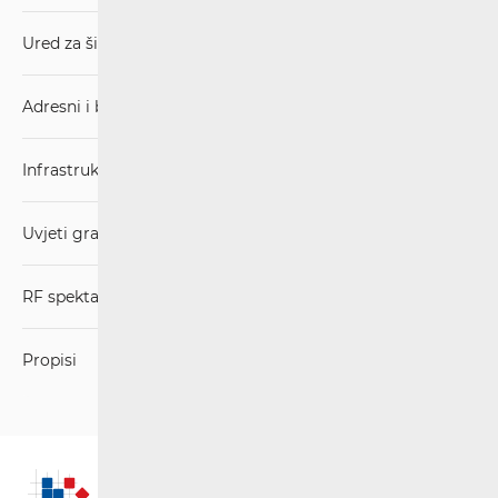
Ured za širokopojasnost (BCO)
Adresni i brojevni prostor
Infrastruktura
Uvjeti gradnje
RF spektar
Propisi