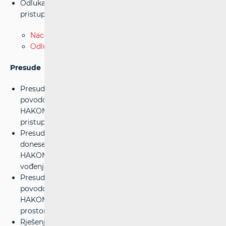
Odluka o određivanju cijene usluge izdvojenog
pristupa lokalnoj petlji
(18.12.2013.)
Nacrt odluke - notificiran Europskoj komisiji
Odluka Europske komisije
Presude
Presuda Visokog upravnog suda RH br. Us-10902/2011-8
povodom tužbe Hrvatski Telekom d.d. protiv odluke
HAKOM-a, radi izmjene cijene za uslugu izdvojenog
pristupa lokalnoj petljii
(31.11.2013.)
Presuda Visokog upravnog suda RH br. Us-4535/2011-6,
donesenu u upravnom sporu HT protiv rješenja
HAKOM-a od 23. ožujka 2011.g., radi nadzora cijena i
vođenja troškovnog računovodstva
(12.09.2013.)
Presuda Visokog upravnog suda RH br. Us-11992/2010-5
povodom tužbe Hrvatski Telekom d.d. protiv odluke
HAKOM-a, radi cijene najma za korišteni kolokacijski
prostor za pristup izdvojenoj lokalnoj petlji
(05.12.2012.)
Rješenje Visokog upravnog suda kojim se odgađa