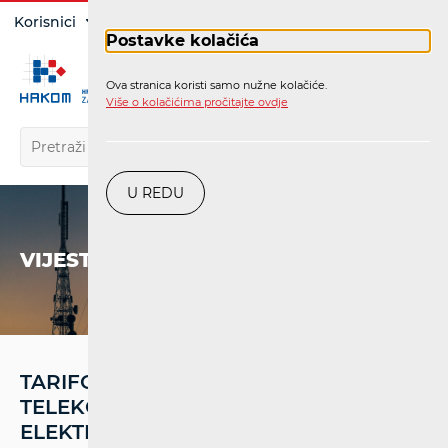
Prijava
Korisnici
Operatori
Postavke kolačića
Ova stranica koristi samo nužne kolačiće.
HR
Više o kolačićima pročitajte ovdje
U REDU
VIJESTI
TARIFOM „BONBON“ T-HRVATSKI
TELEKOM PREKRŠIO ZAKON O
ELEKTRONIČKIM KOMUNIKACIJAMA