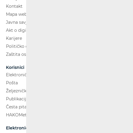
Kontakt
Mapa weba
Javna savjetovanja
Akt o digitalnim uslugama
Karijere
Političko oglašavanje
Zaštita osobnih podataka
Korisnici
Elektroničke komunikacije
Pošta
Željeznički putnički prijevoz
Publikacije
Česta pitanja
HAKOMetar
Elektroničke komunikacije