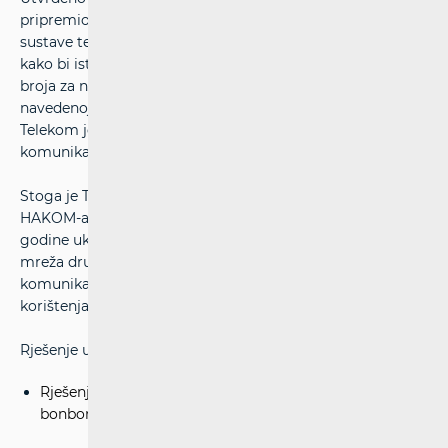
pripremio svoju elektroničku komunikacijsku mrežu i
sustave te nije proveo potrebna testiranja svoje mreže
kako bi istu pripremio za uspostavu funkcije prijenosa
broja za novo brojevno područje 97 te usluge koje nudi na
navedenoj numeraciji. Takvim postupanjem T-Hrvatski
Telekom je povrijedio odredbe Zakona o elektroničkim
komunikacijama i Pravilnika o prenosivosti broja.
Stoga je T-Hrvatskom Telekomu Rješenjem nadzornika
HAKOM-a određeno da najkasnije do 1. siječnja 2011.
godine ukloni tehničke nemogućnosti prijenosa broja iz
mreža drugih operatora u pokretnu elektroničku
komunikacijsku mrežu T-Hrvatskog Telekoma, a u svrhu
korištenja „bonbon“ tarife.
Rješenje u obliku PDF datoteke može se preuzeti ovdje:
Rješenje nadzornika-prenosivost broja HT-tarifa
bonbon