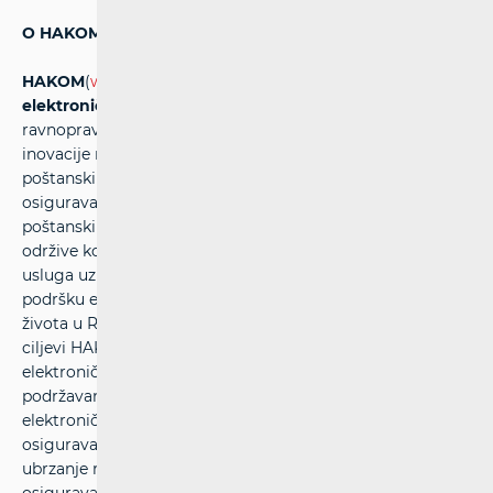
O HAKOM-u:
HAKOM
(
www.hakom.hr
) -
Hrvatska agencija za poštu i
elektroničke komunikacije
– osigurava pretpostavke za
ravnopravno tržišno natjecanje, stabilan rast i prostor za
inovacije na tržištu elektroničkih komunikacija i
poštanskih usluga. Agencija štiti interese korisnika i
osigurava mogućnost izbora raznolikih komunikacijskih i
poštanskih usluga po prihvatljivim cijenama, definira
održive konkurentne uvjete operatorima i davateljima
usluga uz pravedne uvjete za povrat investicija te pruža
podršku ekonomskom rastu, javnim uslugama i kvaliteti
života u RH upotrebom modernih tehnologija. Strateški
ciljevi HAKOM-a su unaprjeđenje regulacije tržišta
elektroničkih komunikacija i poštanskih usluga,
podržavanje rasta investicija i inovacija u tržište
elektroničkih komunikacija i poštanskih usluga,
osiguravanje učinkovitog korištenja ograničenih resursa,
ubrzanje rasta širokopojasnih proizvoda i usluga,