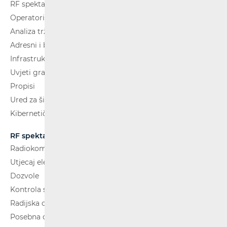
RF spektar
Operatori i usluge
Analiza tržišta
Adresni i brojevni prostor
Infrastruktura
Uvjeti gradnje
Propisi
Ured za širokopojasnost (BCO)
Kibernetička sigurnost
RF spektar
Radiokomunikacije i radiodifuzija
Utjecaj elektromagnetskih polja (EMP)
Dozvole
Kontrola spektra
Radijska oprema
Posebna ovlaštenja