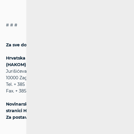
# # #
Za sve dodatne informacije molimo kontaktirajte:
Hrvatska agencija za poštu i elektroničke komunikacije
(HAKOM)
Jurišićeva 13
10000 Zagreb
Tel. + 385 (0)1 489 6000
Fax. + 385 (0)1 4920 227
Novinarski upiti postavljaju se na službenoj web
stranici HAKOM-a na adresi:
https://www.hakom.hr
Za postavljanje pitanja potrebna je registracija.