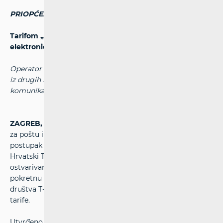
PRIOPĆENJE ZA MEDIJE
Tarifom „bonbon“ T-Hrvatski Telekom prekršio Zakon o
elektroničkim komunikacijama
Operator nije osigurao funkcionalnost prenosivosti broja
iz drugih mreža u vlastitu
pokretnu elektroničku
komunikacijsku mrežu u svrhu korištenja „bonbon“ tarife
.
ZAGREB, 8. prosinca 2010.
– Nadzornik Hrvatske agencije
za poštu i elektroničke komunikacije (HAKOM) proveo je
postupak stručnog nadzora nad trgovačkim društvom T-
Hrvatski Telekom vezano uz neomogućavanje
ostvarivanja prenosivosti broja iz drugih mreža u
pokretnu elektroničku komunikacijsku mrežu trgovačkog
društva T-Hrvatski Telekom u svrhu korištenja „bonbon“
tarife.
Utvrđeno je da T-Hrvatski Telekom nije u potpunosti