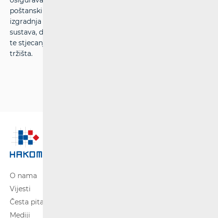
osiguravanje pristupačne ponude komunikacijskih i
poštanskih usluga, zaštita i informiranje korisnika,
izgradnja učinkovitog i sveobuhvatnog informacijskog
sustava, definiranje i implementiranje učinkovitih procesa
te stjecanje multidisciplinarnih kompetencija reguliranja
tržišta.
O nama
Vijesti
Česta pitanja
Mediji