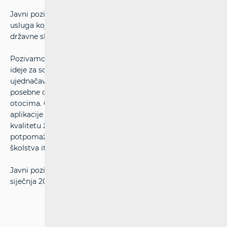
Javni poziv za dostavu prijedloga softverskih aplikacija i
usluga koje potpomažu brži razvoj područja od posebne
državne skrbi, brdsko-planinska područja i otoke
Pozivamo sve zainteresirane da nam dostave prijedloge i
ideje za softverske aplikacije i usluge za poticanje i
ujednačavanje razvoja širokopojasnosti na područjima od
posebne državne skrbi, brdsko-planinskim područjima i
otocima. Cilj javnog poziva je prikupiti ideje za softverske
aplikacije i usluge koje potpomažu razvoj gospodarstva i
kvalitetu života na spomenutim područjima tj.
potpomažu razvoj poljoprivrede, turizma, zdravstva,
školstva itd.
Javni poziv za dostavu prijedloga i ideja traje do 31.
siječnja 2012.g. i možete ga pronaći
ovdje
.