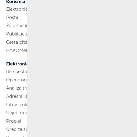
Korisnici
Elektroničke komunikacije
Pošta
Željeznički putnički prijevoz
Publikacije
Česta pitanja
HAKOMetar
Elektroničke komunikacije
RF spektar
Operatori i usluge
Analiza tržišta
Adresni i brojevni prostor
Infrastruktura
Uvjeti gradnje
Propisi
Ured za širokopojasnost (BCO)