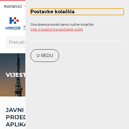
Prijava
Korisnici
Operatori
Postavke kolačića
Ova stranica koristi samo nužne kolačiće.
HR
Više o kolačićima pročitajte ovdje
U REDU
VIJESTI
JAVNI POZIV ZA DOSTAVU
PRIJEDLOGA/IDEJA SOFTVERSKIH
APLIKACIJA I USLUGA