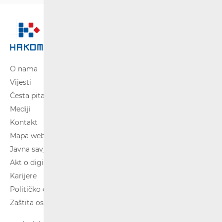
O nama
Vijesti
Česta pitanja
Mediji
Kontakt
Mapa weba
Javna savjetovanja
Akt o digitalnim uslugama
Karijere
Političko oglašavanje
Zaštita osobnih podataka