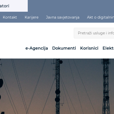
atori
Kontakt
Karijere
Javna savjetovanja
Akt o digitaln
e-Agencija
Dokumenti
Korisnici
Elekt