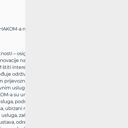
i HAKOM-a na adresi:
www.hakom.hr
nosti – osigurava pretpostavke za
inovacije na tržištima elektroničkih
titi interese korisnika i osigurava
ređuje održive konkurentne uvjete
im prijevoznicima uz pravedne uvjete za
vnim uslugama i kakvoći života u RH
OM-a su unaprjeđenje regulacije tržišta
sluga, podržavanje rasta ulaganja i
a, ubrzani rast širokopojasnih usluga,
sluga, zaštita i informiranje korisnika,
stava, određivanje i ugradnja učinkovitih