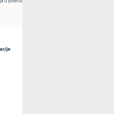
a u području reguliranja tržišta.
acije
RF spektar
Radiokomunikacije i
radiodifuzija
Utjecaj elektromagnetskih
polja (EMP)
Dozvole
Kontrola spektra
Radijska oprema
Posebna ovlaštenja