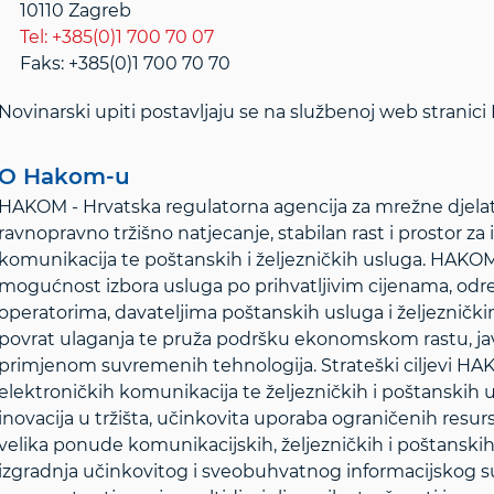
10110 Zagreb
Tel: +385(0)1 700 70 07
Faks: +385(0)1 700 70 70
Novinarski upiti postavljaju se na službenoj web stranic
O Hakom-u
HAKOM - Hrvatska regulatorna agencija za mrežne djelat
ravnopravno tržišno natjecanje, stabilan rast i prostor za 
komunikacija te poštanskih i željezničkih usluga. HAKOM š
mogućnost izbora usluga po prihvatljivim cijenama, od
operatorima, davateljima poštanskih usluga i željezničk
povrat ulaganja te pruža podršku ekonomskom rastu, ja
primjenom suvremenih tehnologija. Strateški ciljevi HAK
elektroničkih komunikacija te željezničkih i poštanskih u
inovacija u tržišta, učinkovita uporaba ograničenih resurs
velika ponude komunikacijskih, željezničkih i poštanskih u
izgradnja učinkovitog i sveobuhvatnog informacijskog su