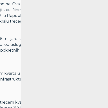
odine. Ova kontinuirana ulaganja
 sada čine 43 posto od svih 1.140.391
 u Republici Hrvatskoj. Udjel priključaka s
raju trećeg kvartala iznosi 45 posto.
36 milijardi eura, što je povećanje od 7,8
hodi od usluga pokretnih mreža pritom su
nepokretnih mreža za 7,87 posto na 464
m kvartalu porastao je za 83.897 u odnosu
oj infrastrukturi smanjen za 52.840. Ukupan
 u trećem kvartalu u odnosu na godinu prije,