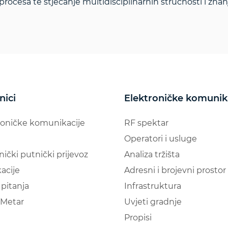
procesa te stjecanje multidisciplinarnih stručnosti i znanj
nici
Elektroničke komunik
roničke komunikacije
RF spektar
Operatori i usluge
nički putnički prijevoz
Analiza tržišta
acije
Adresni i brojevni prostor
pitanja
Infrastruktura
Metar
Uvjeti gradnje
Propisi