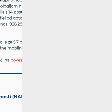
ukupno 110.055. Struktura priključaka
ehnologijom na vodećem mjestu s 51,2 posto.
a s 14 posto, satelitska s 13 posto,
djel od gotovo 12 posto. Ukupan broj
znosi 926.288.
je za 5,7 posto u odnosu na isto razdoblje
ne mobilnosti korisnika.
aći na
poveznici
.
tnosti (HAKOM)