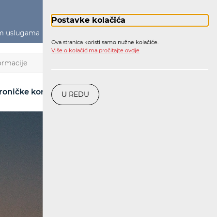
Postavke kolačića
im uslugama
Političko oglašavanje
Prijava
Ova stranica koristi samo nužne kolačiće.
Više o kolačićima pročitajte ovdje
HR
roničke komunikacije
Pošta
Željeznica
U REDU