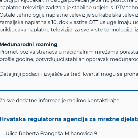
a broj priključaka tih usluga povećan je za 116 posto, na 
naplatne televizije zadržala je stabilne udjele, s IPTV t
Ostale tehnologije naplatne televizije su kabelska televizij
zamaljska naplatna s 10, dok vlastite OTT usluge imaju u
priključaka naplatne televizije, za sve vrste tehnologije, i
Međunarodni roaming
Promet poziva stranaca u nacionalnim mrežama porastao 
prošle godine, potvrđujući stabilan oporavak međunarod
Detaljniji podaci i izvješće za treći kvartal mogu se pron
Za sve dodatne informacije molimo kontaktirajte:
Hrvatska regulatorna agencija za mrežne djela
Ulica Roberta Frangeša-Mihanovića 9