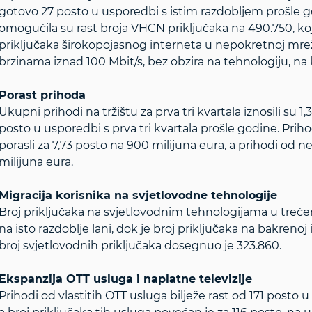
gotovo 27 posto u usporedbi s istim razdobljem prošle g
omogućila su rast broja VHCN priključaka na 490.750, koji
priključaka širokopojasnog interneta u nepokretnoj mreži
brzinama iznad 100 Mbit/s, bez obzira na tehnologiju, na k
Porast prihoda
Ukupni prihodi na tržištu za prva tri kvartala iznosili su 1,
posto u usporedbi s prva tri kvartala prošle godine. Pri
porasli za 7,73 posto na 900 milijuna eura, a prihodi od 
milijuna eura.
Migracija korisnika na svjetlovodne tehnologije
Broj priključaka na svjetlovodnim tehnologijama u treće
na isto razdoblje lani, dok je broj priključaka na bakren
broj svjetlovodnih priključaka dosegnuo je 323.860.
Ekspanzija OTT usluga i naplatne televizije
Prihodi od vlastitih OTT usluga bilježe rast od 171 posto