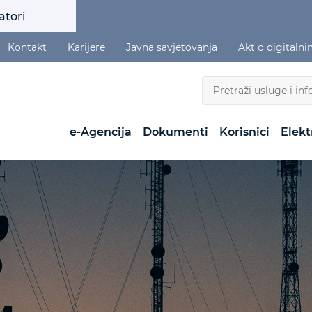
atori
Kontakt
Karijere
Javna savjetovanja
Akt o digitaln
e-Agencija
Dokumenti
Korisnici
Elekt