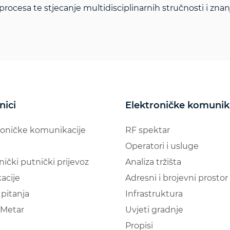
procesa te stjecanje multidisciplinarnih stručnosti i znanj
nici
Elektroničke komunik
roničke komunikacije
RF spektar
Operatori i usluge
nički putnički prijevoz
Analiza tržišta
acije
Adresni i brojevni prostor
pitanja
Infrastruktura
Metar
Uvjeti gradnje
Propisi