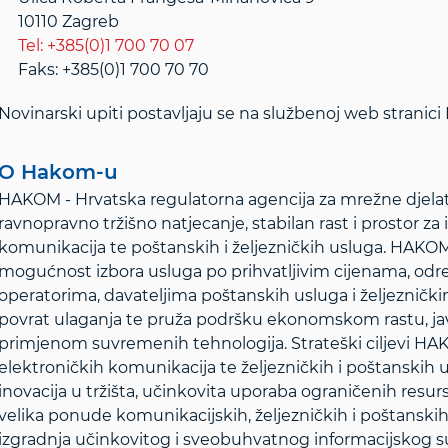
10110 Zagreb
Tel: +385(0)1 700 70 07
Faks: +385(0)1 700 70 70
Novinarski upiti postavljaju se na službenoj web stranic
O Hakom-u
HAKOM - Hrvatska regulatorna agencija za mrežne djelat
ravnopravno tržišno natjecanje, stabilan rast i prostor za 
komunikacija te poštanskih i željezničkih usluga. HAKOM š
mogućnost izbora usluga po prihvatljivim cijenama, od
operatorima, davateljima poštanskih usluga i željezničk
povrat ulaganja te pruža podršku ekonomskom rastu, ja
primjenom suvremenih tehnologija. Strateški ciljevi HAK
elektroničkih komunikacija te željezničkih i poštanskih u
inovacija u tržišta, učinkovita uporaba ograničenih resurs
velika ponude komunikacijskih, željezničkih i poštanskih u
izgradnja učinkovitog i sveobuhvatnog informacijskog su