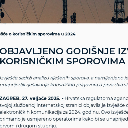
ešće o korisničkim sporovima u 2024.
OBJAVLJENO GODIŠNJE IZ
KORISNIČKIM SPOROVIMA 
Izvješće sadrži analizu riješenih sporova, a namijenjeno 
unaprijedili rješavanje korisničkih prigovora u prva dva s
ZAGREB, 27. veljače 2025. -
Hrvatska regulatorna agenc
svojoj službenoj internetskoj stranici objavila je Izvješ
elektroničkih komunikacija za 2024. godinu. Ovo izvješće
primarno je usmjereno operatorima kako bi se unaprijedi
prvom i drugom stupnju.