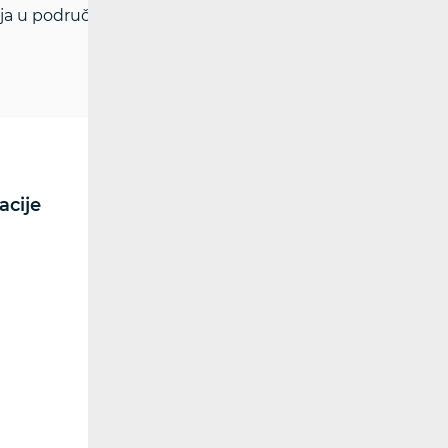
a u području reguliranja tržišta.
acije
RF spektar
Radiokomunikacije i
radiodifuzija
Utjecaj elektromagnetskih
polja (EMP)
Dozvole
Kontrola spektra
Radijska oprema