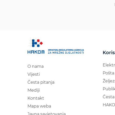
Koris
Elekt
O nama
Pošta
Vijesti
Željez
Česta pitanja
Publik
Mediji
Česta 
Kontakt
HAKO
Mapa weba
Javna savjetovanja