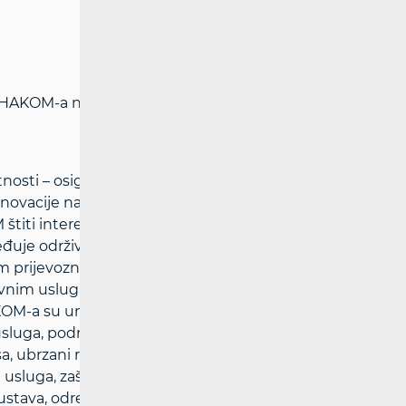
i HAKOM-a na adresi:
www.hakom.hr
nosti – osigurava pretpostavke za
inovacije na tržištima elektroničkih
titi interese korisnika i osigurava
ređuje održive konkurentne uvjete
im prijevoznicima uz pravedne uvjete za
vnim uslugama i kakvoći života u RH
OM-a su unaprjeđenje regulacije tržišta
sluga, podržavanje rasta ulaganja i
a, ubrzani rast širokopojasnih usluga,
sluga, zaštita i informiranje korisnika,
stava, određivanje i ugradnja učinkovitih