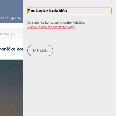
Postavke kolačića
im uslugama
Političko oglašavanje
Prijava
Ova stranica koristi samo nužne kolačiće.
Više o kolačićima pročitajte ovdje
HR
roničke komunikacije
Pošta
Željeznica
U REDU