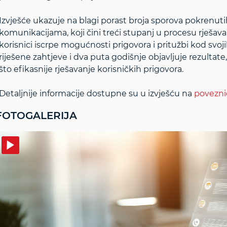
Izvješće ukazuje na blagi porast broja sporova pokrenu
komunikacijama, koji čini treći stupanj u procesu rješava
korisnici iscrpe mogućnosti prigovora i pritužbi kod svoj
riješene zahtjeve i dva puta godišnje objavljuje rezultat
što efikasnije rješavanje korisničkih prigovora.
Detaljnije informacije dostupne su u izvješću na
povezni
FOTOGALERIJA