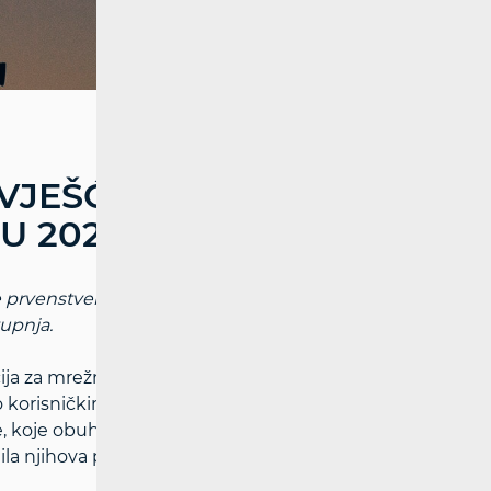
VJEŠĆE O
U 2024.
je prvenstveno operatorima, kako bi
tupnja.
ija za mrežne djelatnosti (HAKOM) na
će o korisničkim sporovima s operatorima
, koje obuhvaća analizu riješenih sporova,
la njihova praksa u rješavanju sporova u