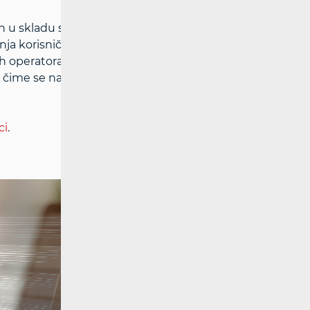
tih u skladu sa Zakonom o elektroničkim
nja korisničkih zahtjeva, nakon što
ih operatora. HAKOM redovito analizira
e, čime se nastoji potaknuti operatore na
ci
.