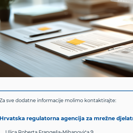
Za sve dodatne informacije molimo kontaktirajte:
Hrvatska regulatorna agencija za mrežne djela
Ulica Roberta Frangeša-Mihanovića 9