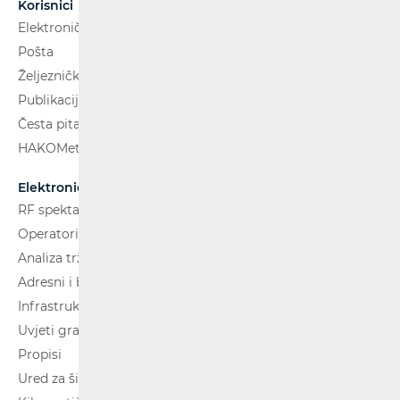
Korisnici
Elektroničke komunikacije
Pošta
Željeznički putnički prijevoz
Publikacije
Česta pitanja
HAKOMetar
Elektroničke komunikacije
RF spektar
Operatori i usluge
Analiza tržišta
Adresni i brojevni prostor
Infrastruktura
Uvjeti gradnje
Propisi
Ured za širokopojasnost (BCO)