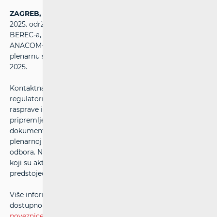
ZAGREB, 16. svibnja 2025. -
U Lisabonu je 15. i 16. svibnja
2025. održan drugi ovogodišnji sastanak Kontaktne mreže
BEREC-a, u organizaciji portugalskog regulatora
ANACOM-a. Sastanak je poslužio kao priprema za
plenarnu sjednicu BEREC-a koja će se održati 5. i 6. lipnja
2025.
Kontaktna mreža okuplja stručnjake iz nacionalnih
regulatornih tijela za elektroničke komunikacije sa ciljem
rasprave i usuglašavanja prijedloga dokumenata
pripremljenih od strane radnih grupa BEREC-a. Ti
dokumenti bit će predmet odlučivanja na predstojećoj
plenarnoj sjednici Odbora regulatora i Upravljačkog
odbora. Na sastanku su sudjelovali predstavnici HAKOM-a,
koji su aktivno pridonijeli raspravama i pripremama za
predstojeće aktivnosti BEREC-a.
Više informacija o dnevnom redu i samom događaju
dostupno je na službenim stranicama BEREC-a putem
poveznice
.