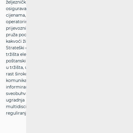
željezničkih usluga. HAKOM štiti interese korisnika i
osigurava mogućnost izbora usluga po prihvatljivim
cijenama, određuje održive konkurentne uvjete
operatorima, davateljima poštanskih usluga i željezničkim
prijevoznicima uz pravedne uvjete za povrat ulaganja te
pruža podršku ekonomskom rastu, javnim uslugama i
kakvoći života u RH primjenom suvremenih tehnologija.
Strateški ciljevi HAKOM-a su unaprjeđenje regulacije
tržišta elektroničkih komunikacija te željezničkih i
poštanskih usluga, podržavanje rasta ulaganja i inovacija
u tržišta, učinkovita uporaba ograničenih resursa, ubrzani
rast širokopojasnih usluga, velika ponude
komunikacijskih, željezničkih i poštanskih usluga, zaštita i
informiranje korisnika, izgradnja učinkovitog i
sveobuhvatnog informacijskog sustava, određivanje i
ugradnja učinkovitih procesa te stjecanje
multidisciplinarnih stručnosti i znanja u području
reguliranja tržišta.