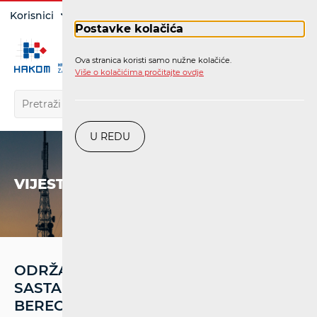
Prijava
Korisnici
Operatori
Postavke kolačića
Ova stranica koristi samo nužne kolačiće.
HR
Više o kolačićima pročitajte ovdje
U REDU
VIJESTI
ODRŽAN DRUGI OVOGODIŠNJI
SASTANAK KONTAKTNE MREŽE
BEREC-A