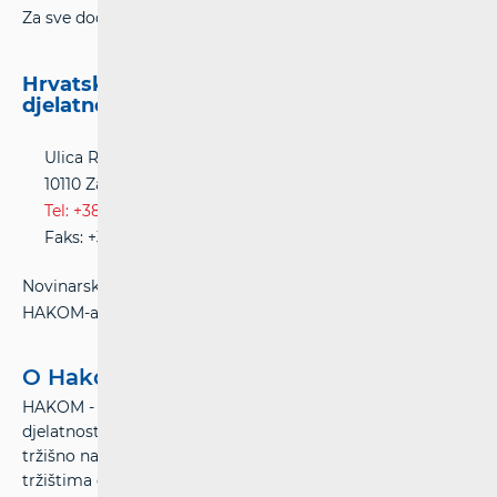
Za sve dodatne informacije molimo kontaktirajte:
Hrvatska regulatorna agencija za mrežne
djelatnosti (HAKOM)
Ulica Roberta Frangeša-Mihanovića 9
10110 Zagreb
Tel: +385(0)1 700 70 07
Faks: +385(0)1 700 70 70
Novinarski upiti postavljaju se na službenoj web stranici
HAKOM-a na adresi:
www.hakom.hr
O Hakom-u
HAKOM - Hrvatska regulatorna agencija za mrežne
djelatnosti – osigurava pretpostavke za ravnopravno
tržišno natjecanje, stabilan rast i prostor za inovacije na
tržištima elektroničkih komunikacija te poštanskih i