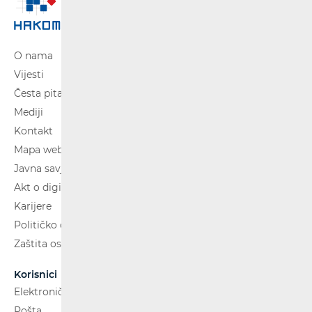
O nama
Vijesti
Česta pitanja
Mediji
Kontakt
Mapa weba
Javna savjetovanja
Akt o digitalnim uslugama
Karijere
Političko oglašavanje
Zaštita osobnih podataka
Korisnici
Elektroničke komunikacije
Pošta