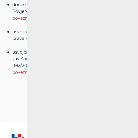
donesena je odluka o imenovanju članova
Povjerenstva za zaštitu prava korisnika usluga -
poveznica
usvojeno je Izvješće o radu Povjerenstva za zaštitu
prava korisnika usluga za 2014.
usvojen je prijedlog odluke u postupku analize tržišta
završavanja glasovnih poziva u vlastitoj mobilnoj mreži
(M2/2014), u svrhu notifikacije Europskoj komisiji -
poveznica