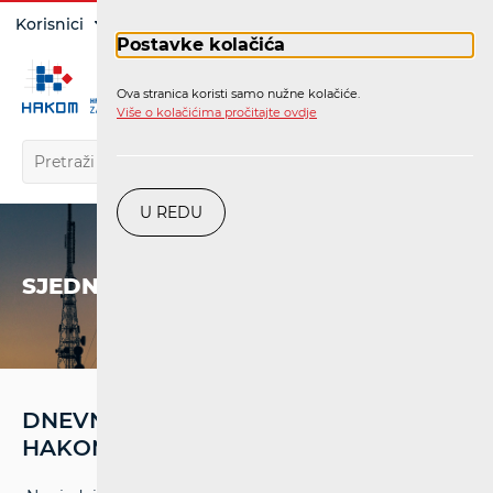
Prijava
Korisnici
Operatori
Postavke kolačića
Ova stranica koristi samo nužne kolačiće.
HR
Više o kolačićima pročitajte ovdje
U REDU
SJEDNICE
DNEVNI RED SJEDNICE VIJEĆA
HAKOM-A OD 11. VELJAČE 2015.