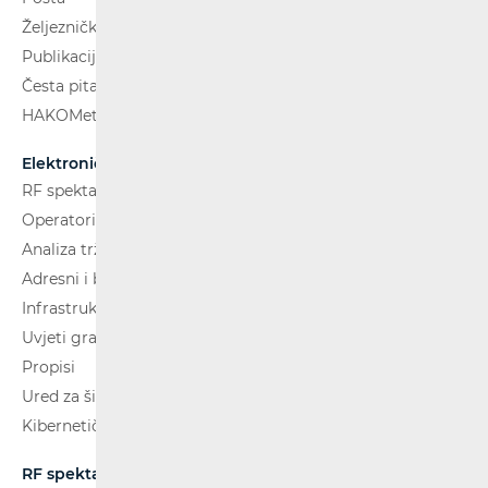
Željeznički putnički prijevoz
Publikacije
Česta pitanja
HAKOMetar
Elektroničke komunikacije
RF spektar
Operatori i usluge
Analiza tržišta
Adresni i brojevni prostor
Infrastruktura
Uvjeti gradnje
Propisi
Ured za širokopojasnost (BCO)
Kibernetička sigurnost
RF spektar