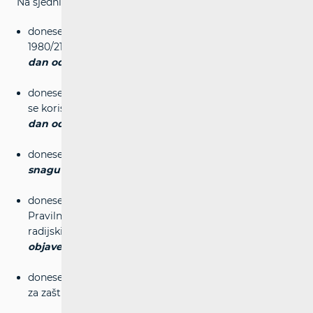
Na sjednici Vijeća HAKOM-a održanoj 11. veljače 2015.:
donesen je Plan dodjele za frekvencijski pojas 1920-
1980/2110-2170 MHz (UMTS) –
stupa na snagu osmi
dan od dana objave u NN-u
-
poveznica
donesen je Plan dodjele za frekvencijske pojaseve koji
se koriste za mikrovalne veze -
stupa na snagu osmi
dan od dana objave u NN-u
-
poveznica
donesen je Plan dodjele za 138-174 MHz -
stupa na
snagu osmi dan od dana objave u NN-u
-
poveznica
donesen je Pravilnik o izmjenama i dopunama
Pravilnika o posebnim uvjetima postavljanja i uporabe
radijskih postaja -
stupa na snagu osmi dan od dana
objave u NN-u
-
poveznica
donesena je odluka o razrješenju članova Povjerenstva
za zaštitu prava korisnika usluga -
poveznica