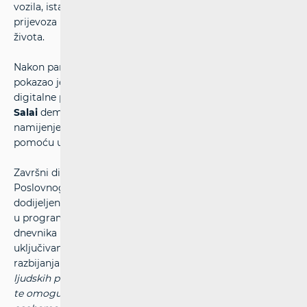
vozila, istaknuo koliko bi tehnološke inovacije u području
prijevoza mogle povećati razinu samostalnosti i kvalitete
života.
Nakon panela
Jan Lundin
iz Accessibility Cloud AB
pokazao je mogućnosti umjetne inteligencije u testiranju
digitalne pristupačnosti i internetskih stranica
, a Mario
Salai
demonstrirao je
hrvatsku aplikaciju AISight
,
namijenjenu slijepim i slabovidnim osobama, koja
pomoću umjetne inteligencije opisuje okolinu korisniku.
Završni dio konferencije bila je svečanost projekta
Poslovnog dnevnika
„Iskustvo zlata vrijedi“
, na kojoj su
dodijeljena priznanja tvrtkama i studentima uključenima
u programe stručne prakse. Glavni urednik Poslovnog
dnevnika Mladen Miletić tom je prilikom naglasio važnost
uključivanja osoba s invaliditetom na tržište rada i
razbijanja stereotipa:
“Pravo na rad jedno je od temeljnih
ljudskih prava. Naš je cilj razbijati stereotipe i predrasude
te omogućiti ravnopravno sudjelovanje na tržištu rada