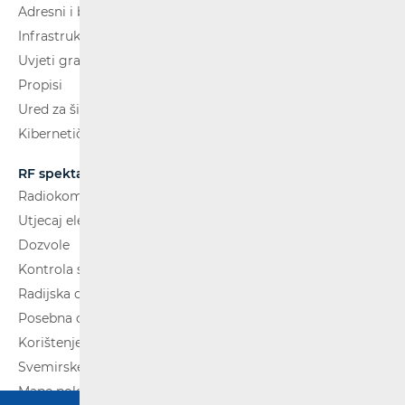
Adresni i brojevni prostor
Infrastruktura
Uvjeti gradnje
Propisi
Ured za širokopojasnost (BCO)
Kibernetička sigurnost
RF spektar
Radiokomunikacije i radiodifuzija
Utjecaj elektromagnetskih polja (EMP)
Dozvole
Kontrola spektra
Radijska oprema
Posebna ovlaštenja
Korištenje WAS/RLAN radijske opreme
Svemirske radijske komunikacije
Mape pokrivenosti