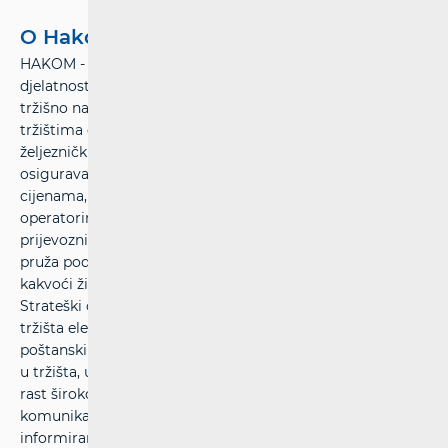
O Hakom-u
HAKOM - Hrvatska regulatorna agencija za mrežne
djelatnosti – osigurava pretpostavke za ravnopravno
tržišno natjecanje, stabilan rast i prostor za inovacije na
tržištima elektroničkih komunikacija te poštanskih i
željezničkih usluga. HAKOM štiti interese korisnika i
osigurava mogućnost izbora usluga po prihvatljivim
cijenama, određuje održive konkurentne uvjete
operatorima, davateljima poštanskih usluga i željezničkim
prijevoznicima uz pravedne uvjete za povrat ulaganja te
pruža podršku ekonomskom rastu, javnim uslugama i
kakvoći života u RH primjenom suvremenih tehnologija.
Strateški ciljevi HAKOM-a su unaprjeđenje regulacije
tržišta elektroničkih komunikacija te željezničkih i
poštanskih usluga, podržavanje rasta ulaganja i inovacija
u tržišta, učinkovita uporaba ograničenih resursa, ubrzani
rast širokopojasnih usluga, velika ponude
komunikacijskih, željezničkih i poštanskih usluga, zaštita i
informiranje korisnika, izgradnja učinkovitog i