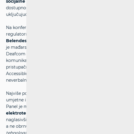
socijalne politike
, koji je pored pristupačnosti ukazao i na
dostupnost tržišta rada osobama s invaliditetom,
uključujući i na potrebu razvoja fizičke pristupačnosti.
Na konferenciji su potom predstavljeni konkretni primjeri
regulatornih iskustava i tehnoloških rješenja.
Dominika
Belendesi
iz mađarskog regulatora NMHH-a predstavila
je mađarska iskustva iz prakse,
Kateřina Skalová
iz tvrtke
Deafcom Solutions osvrnula se na usluge elektroničkih
komunikacija u odnosu na odredbe Europskog akta o
pristupačnosti, dok je
Becca Hume
iz tvrtke Inclutech
Accessible predstavila aplikaciju TapSOS koja omogućuje
neverbalno kontaktiranje hitnih službi.
Najviše pozornosti privukla je panel rasprava o utjecaju
umjetne inteligencije na život osoba s invaliditetom.
Panel je moderirala
prof. dr. sc. Željka Car s Fakulteta
elektrotehnike i računarstva Sveučilišta u Zagrebu
,
naglasivši kako tehnologija treba biti prilagođena ljudima,
a ne obrnuto:
“Budućnost nije da ljude prilagođavamo
tehnologiji, nego tehnologiju ljudima.”
Alma Zulim iz