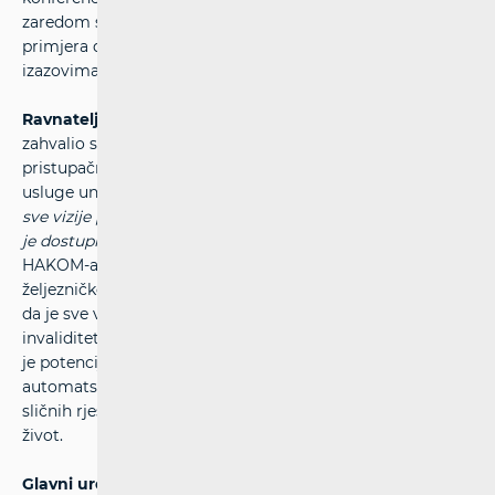
zaredom služi kao prostor za razmjenu iskustava i
primjera dobre prakse, ali i za otvorenu raspravu o
izazovima koji još uvijek postoje.
Ravnatelj HAKOM-a, Miran Gosta
, u svom je izlaganju
zahvalio sudionicima na dolasku te istaknuo kako
pristupačna budućnost podrazumijeva viziju u kojoj su
usluge univerzalne i dostupne svima:
“To je ambiciozno, ali
sve vizije počinju tako. Tehnologija ima smisla samo ako
je dostupna svima.”
Govoreći o područjima iz nadležnosti
HAKOM-a, posebno se osvrnuo na pristupačnost u
željezničkom prometu, naglasivši da su pomaci vidljivi te
da je sve više vlakova prilagođeno osobama s
invaliditetom. U kontekstu digitalne tehnologije istaknuo
je potencijal umjetne inteligencije, osobito u području
automatskog titlovanja, pretvaranja govora u tekst i
sličnih rješenja koja mogu znatno olakšati svakodnevni
život.
Glavni urednik Poslovnog dnevnika Mladen Miletić
u