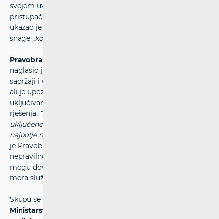
svojem uvodnom obraćanju, pored potrebe za većom
pristupačnosti i uključenosti osoba s invaliditetom,
ukazao je na potencijal osoba s invaliditetom kao radne
snage „
koju često kao društvo ne vidimo“
.
Pravobranitelj za osobe s invaliditetom Darijo Jurišić
naglasio je kako digitalna pristupačnost znači da su
sadržaji i usluge dostupni i upotrebljivi svim građanima,
ali je upozorio na potrebu dodatne edukacije i aktivnijeg
uključivanja osoba s invaliditetom u razvoj digitalnih
rješenja.
“Poseban izazov je što OSI nisu dovoljno
uključene u testiranje i stvaranje digitalnih rješenja jer oni
najbolje mogu procijeniti je li im nešto korisno.”
, naglasio
je Pravobranitelj. Upozorio je i na moguće rizike
nepravilno razvijenih sustava umjetne inteligencije koji
mogu dovesti do diskriminacije, istaknuvši da tehnologija
mora služiti svima, a ne stvarati nove prepreke.
Skupu se uvodno obratio i
državni tajnik Ivan Vidiš iz
Ministarstva rada, mirovinskoga sustava, obitelji i