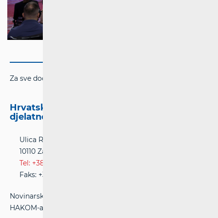
Za sve dodatne informacije molimo kontaktirajte:
Hrvatska regulatorna agencija za mrežne
djelatnosti (HAKOM)
Ulica Roberta Frangeša-Mihanovića 9
10110 Zagreb
Tel: +385(0)1 700 70 07
Faks: +385(0)1 700 70 70
Novinarski upiti postavljaju se na službenoj web stranici
HAKOM-a na adresi:
www.hakom.hr