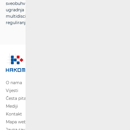
sveobuhvatnog informacijskog sustava, određivanje i
ugradnja učinkovitih procesa te stjecanje
multidisciplinarnih stručnosti i znanja u području
reguliranja tržišta.
O nama
Vijesti
Česta pitanja
Mediji
Kontakt
Mapa weba
Javna savjetovanja