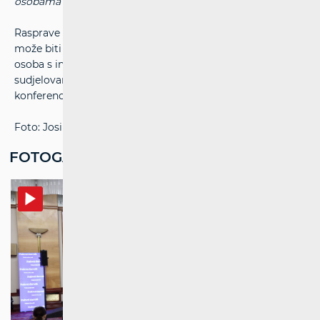
osobama koje kreću s nepovoljnijih početnih pozicija.”
Rasprave tijekom konferencije pokazale su da tehnologija
može biti snažan alat za veću samostalnost i uključenost
osoba s invaliditetom, ali samo ako se razvija uz aktivno
sudjelovanje onih kojima je namijenjena. Snimka
konferencije može se pogledati na
poveznici
.
Foto: Josip Mikačić/PIXSELL
FOTOGALERIJA