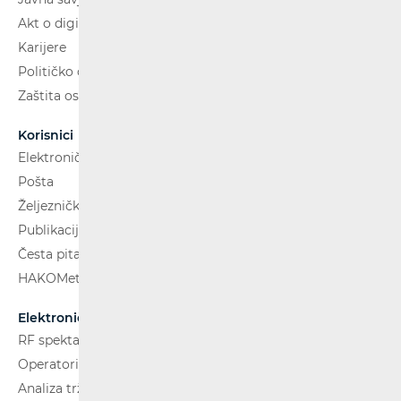
Akt o digitalnim uslugama
Karijere
Političko oglašavanje
Zaštita osobnih podataka
Korisnici
Elektroničke komunikacije
Pošta
Željeznički putnički prijevoz
Publikacije
Česta pitanja
HAKOMetar
Elektroničke komunikacije
RF spektar
Operatori i usluge
Analiza tržišta