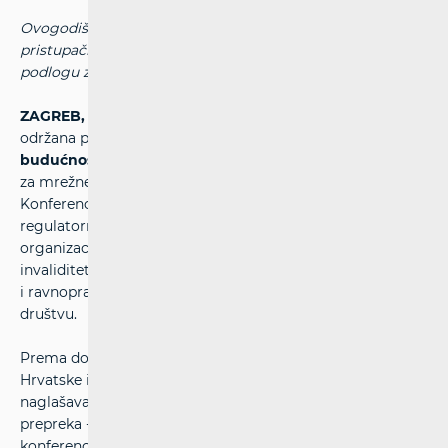
Ovogodišnja konferencija u fokusu je imala povećanje
pristupačnosti u društvu te umjetnu inteligenciju kao
podlogu za nove alate za pomoć osobama s invaliditetom.
ZAGREB, 3. lipnja 2026. -
U Zagrebu je 2. lipnja 2026.
održana peta međunarodna konferencija
„Pristupačna
budućnost“
, u organizaciji Hrvatske regulatorne agencije
za mrežne djelatnosti (HAKOM) i Poslovnog dnevnika.
Konferencija je i ove godine okupila predstavnike
regulatornih tijela, industrije, akademske zajednice,
organizacija civilnog društva te same osobe s
invaliditetom, s ciljem poticanja dijaloga o pristupačnosti
i ravnopravnom uključivanju u sve digitaliziranijem
društvu.
Prema dostupnim podacima, oko 17 posto stanovništva
Hrvatske ima neku vrstu invaliditeta, što dodatno
naglašava važnost sustavnog pristupa uklanjanju
prepreka - kako digitalnih, tako i fizičkih. Upravo zato
konferencija „Pristupačna budućnost“ već petu godinu