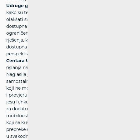
Udruge gluhih i nagluhih Istarske županije
istaknula je
kako su tehnološka rješenja dobrodošla i mogu znatno
olakšati svakodnevicu, no u praksi su često i dalje teško
dostupna zbog financijskih ili infrastrukturnih
ograničenja. Njezino iskustvo upozorava da digitalna
rješenja, kako bi bila uistinu uključiva, moraju biti
dostupna svima, a ne samo tehnički napredna. Iz
perspektive slijepih osoba govorila je
Marija Livajušić iz
Centara UP 2 DATE
, koja se u svakodnevnom životu
oslanja na alate temeljene na umjetnoj inteligenciji.
Naglasila je kako AI može biti snažna podrška
samostalnosti, ali da je i dalje riječ o digitalnom asistentu
koji ne može zamijeniti ljudski faktor, kritičko razmišljanje
i provjeru informacija. Upozorila je i da alati koje koristi
jesu funkcionalni i pristupačni, ali da uvijek postoji prostor
za dodatna poboljšanja. O važnosti fizičke pristupačnosti i
mobilnosti govorio je
Andrija Tabak iz
udruge SUMSI
,
koji se kreće uz pomoć invalidskih kolica. Ukazao je na
prepreke s kojima se osobe s invaliditetom i dalje susreću
u svakodnevnom kretanju te je, kroz primjer autonomnih