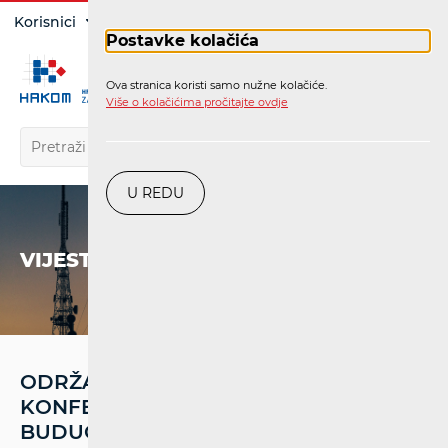
Prijava
Korisnici
Operatori
Postavke kolačića
Ova stranica koristi samo nužne kolačiće.
HR
Više o kolačićima pročitajte ovdje
U REDU
VIJESTI
ODRŽANA PETA MEĐUNARODNA
KONFERENCIJA „PRISTUPAČNA
BUDUĆNOST“