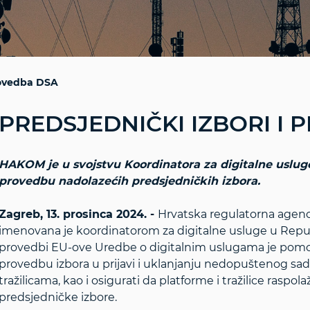
provedba DSA
PREDSJEDNIČKI IZBORI I
HAKOM je u svojstvu Koordinatora za digitalne uslug
provedbu nadolazećih predsjedničkih izbora.
Zagreb, 13. prosinca 2024. -
Hrvatska regulatorna agenc
imenovana je koordinatorom za digitalne usluge u Republ
provedbi EU-ove Uredbe o digitalnim uslugama je pomo
provedbu izbora u prijavi i uklanjanju nedopuštenog sadr
tražilicama, kao i osigurati da platforme i tražilice ras
predsjedničke izbore.