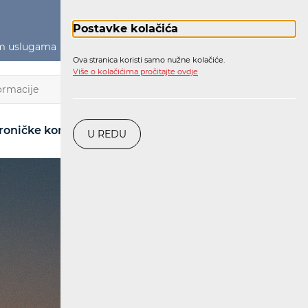
Postavke kolačića
im uslugama
Političko oglašavanje
Prijava
Ova stranica koristi samo nužne kolačiće.
Više o kolačićima pročitajte ovdje
HR
roničke komunikacije
Pošta
Željeznica
U REDU