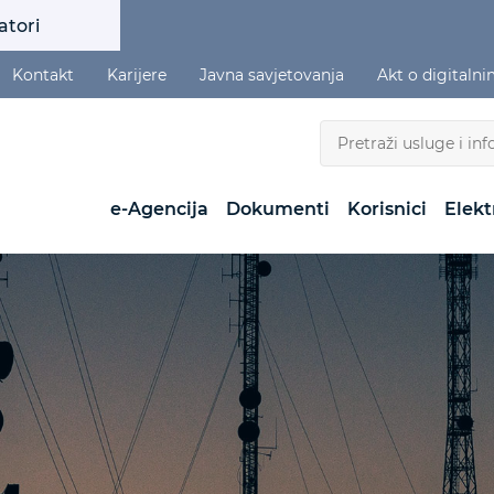
atori
Kontakt
Karijere
Javna savjetovanja
Akt o digitaln
e-Agencija
Dokumenti
Korisnici
Elekt