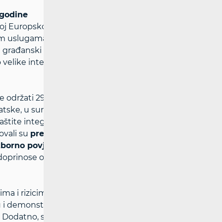
 godine
oj Europskoj uniji, na snazi je
Uredba o
im uslugama, DSA). Jedan od ciljeva DSA-a
a građanski diskurs i izborne procese, kroz
o velike internetske platforme.
e održati 29. prosinca 2024., HAKOM je, u
vatske, u suradnji s Europskom komisijom
štite integriteta izbornog procesa. Na
lovali su
predstavnici najvećih digitalnih
zborno povjerenstvo
(DIP) te
organizacije
doprinose očuvanju transparentnosti
ima i rizicima tijekom izbora, s naglaskom
i demonstraciju alata koje platforme
. Dodatno, s ciljem brze reakcije u slučaju