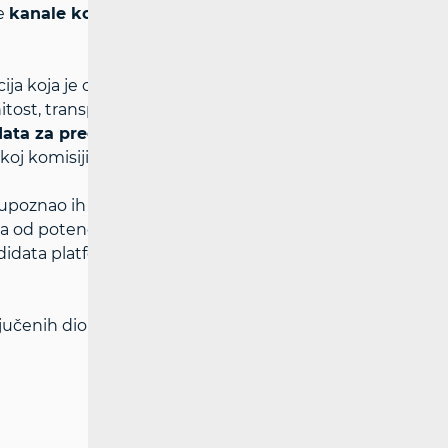
e
kanale komunikacije za prijavu
cija koja je odgovorna za organizaciju,
tost, transparentnost i pravilnost izbora u
didata za predsjednika RH
koj komisiji i platformama.
 i upoznao ih s mogućnošću dodatne
a od potencijalnih zlouporaba,
ndidata platforme će posvetiti povećanu
ljučenih dionika može se naći na sljedećim