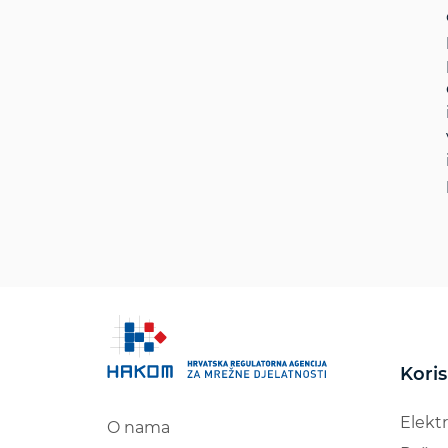
Koris
Elekt
O nama