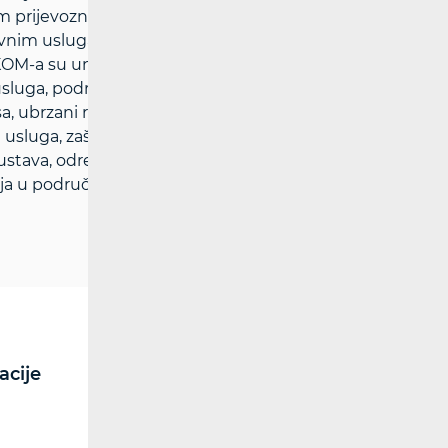
im prijevoznicima uz pravedne uvjete za
vnim uslugama i kakvoći života u RH
OM-a su unaprjeđenje regulacije tržišta
sluga, podržavanje rasta ulaganja i
a, ubrzani rast širokopojasnih usluga,
sluga, zaštita i informiranje korisnika,
stava, određivanje i ugradnja učinkovitih
a u području reguliranja tržišta.
acije
RF spektar
Radiokomunikacije i
radiodifuzija