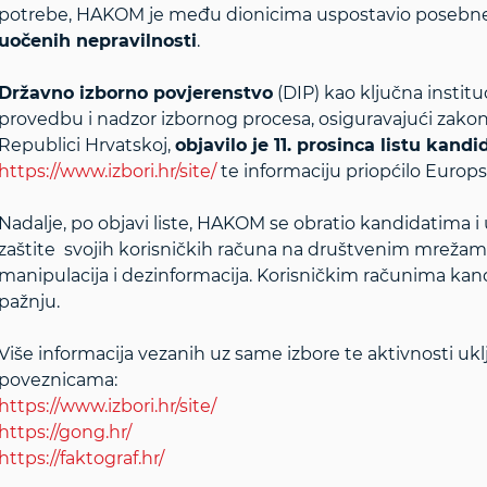
potrebe, HAKOM je među dionicima uspostavio posebn
uočenih nepravilnosti
.
Državno izborno povjerenstvo
(DIP) kao ključna institu
provedbu i nadzor izbornog procesa, osiguravajući zakoni
Republici Hrvatskoj,
objavilo je 11. prosinca listu kan
https://www.izbori.hr/site/
te informaciju priopćilo Europs
Nadalje, po objavi liste, HAKOM se obratio kandidatima
zaštite svojih korisničkih računa na društvenim mrežam
manipulacija i dezinformacija. Korisničkim računima ka
pažnju.
Više informacija vezanih uz same izbore te aktivnosti uk
poveznicama:
https://www.izbori.hr/site/
https://gong.hr/
https://faktograf.hr/