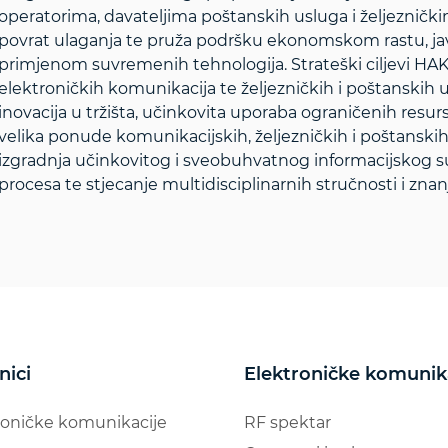
operatorima, davateljima poštanskih usluga i željezničk
povrat ulaganja te pruža podršku ekonomskom rastu, ja
primjenom suvremenih tehnologija. Strateški ciljevi HAK
elektroničkih komunikacija te željezničkih i poštanskih u
inovacija u tržišta, učinkovita uporaba ograničenih resurs
velika ponude komunikacijskih, željezničkih i poštanskih u
izgradnja učinkovitog i sveobuhvatnog informacijskog su
procesa te stjecanje multidisciplinarnih stručnosti i znanj
nici
Elektroničke komunik
roničke komunikacije
RF spektar