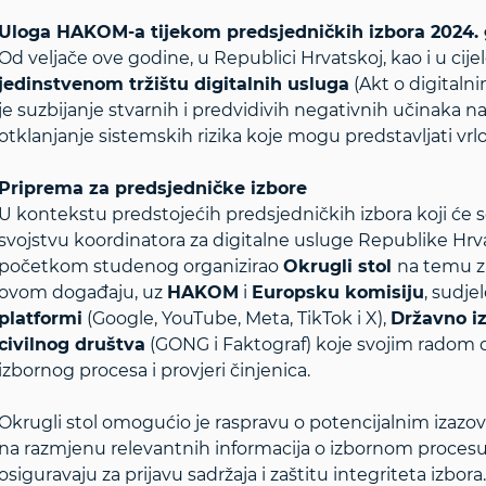
Uloga HAKOM-a tijekom predsjedničkih izbora 2024.
Od veljače ove godine, u Republici Hrvatskoj, kao i u cijel
jedinstvenom tržištu digitalnih usluga
(Akt o digitaln
je suzbijanje stvarnih i predvidivih negativnih učinaka n
otklanjanje sistemskih rizika koje mogu predstavljati vrl
Priprema za predsjedničke izbore
U kontekstu predstojećih predsjedničkih izbora koji će s
svojstvu koordinatora za digitalne usluge Republike Hr
početkom studenog organizirao
Okrugli stol
na temu za
ovom događaju, uz
HAKOM
i
Europsku komisiju
, sudje
platformi
(Google, YouTube, Meta, TikTok i X),
Državno i
civilnog društva
(GONG i Faktograf) koje svojim radom 
izbornog procesa i provjeri činjenica.
Okrugli stol omogućio je raspravu o potencijalnim izazov
na razmjenu relevantnih informacija o izbornom procesu 
osiguravaju za prijavu sadržaja i zaštitu integriteta izbora