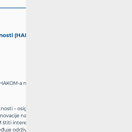
tnosti (HAKOM)
i HAKOM-a na adresi:
www.hakom.hr
nosti – osigurava pretpostavke za
inovacije na tržištima elektroničkih
titi interese korisnika i osigurava
ređuje održive konkurentne uvjete