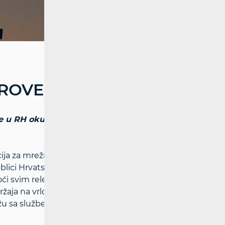
 PROVEDBA DSA
e u RH okupio relevantne dionike za
ija za mrežne djelatnosti (HAKOM)
ici Hrvatskoj i jedna od zadaća u
ći svim relevantnim dionicima za
žaja na vrlo velikim online platformama i
polažu sa službenim podacima vezanima uz