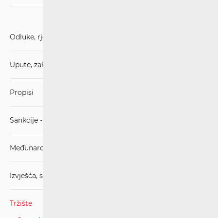
Odluke, rješenja i presude
Upute, zahtjevi i obrasci
Propisi
Sankcije - mjere ograničavanja
Međunarodni sporazumi
Izvješća, stručna mišljenja, strategije
Tržište