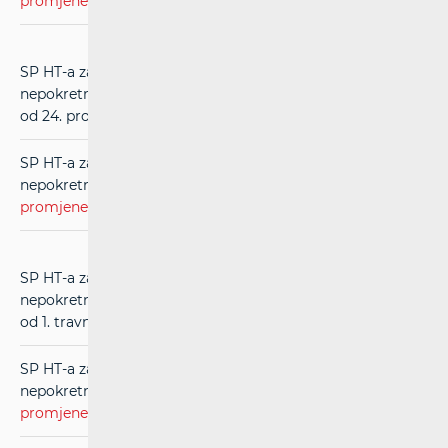
promjene
) (u primjeni od 1. ožujka 2018.)
SP HT-a za usluge međupovezivanja u mreži
nepokretnih komunikacija (RIO) (
čistopis
) (u primjeni
od 24. prosinca 2015.)
SP HT-a za usluge međupovezivanja u mreži
nepokretnih komunikacija (RIO) (
evidentirane
promjene
) (u primjeni od 24. prosinca 2015.)
SP HT-a za usluge međupovezivanja u mreži
nepokretnih komunikacija (RIO) (
čistopis
) (u primjeni
od 1. travnja 2015. do 24.12.2015.)
SP HT-a za usluge međupovezivanja u mreži
nepokretnih komunikacija (RIO) (
evidentirane
promjene
) (u primjeni od 1. travnja 2015. do 24.12.2015.)