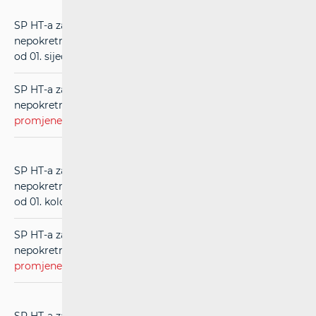
SP HT-a za usluge međupovezivanja u mreži
nepokretnih komunikacija (RIO) (
čistopis
) (u primjeni
od 01. siječnja 2014.)
SP HT-a za usluge međupovezivanja u mreži
nepokretnih komunikacija (RIO) (
evidentirane
promjene
) (u primjeni od 01. siječnja 2014.)
SP HT-a za usluge međupovezivanja u mreži
nepokretnih komunikacija (RIO) (
čistopis
) (u primjeni
od 01. kolovoza 2013.)
SP HT-a za usluge međupovezivanja u mreži
nepokretnih komunikacija (RIO) (
evidentirane
promjene
) (u primjeni od 01. kolovoza 2013.)