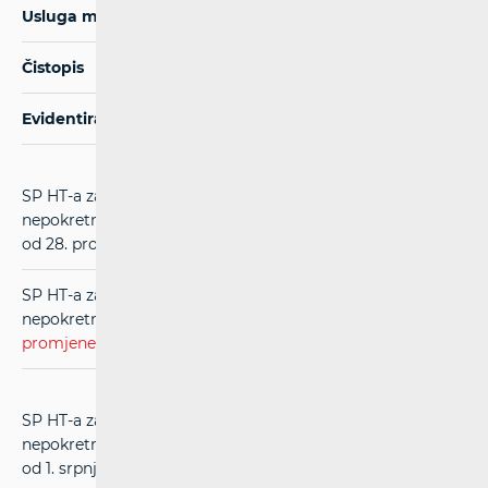
Usluga međupovezivanja u nepokretnoj mreži
Čistopis
Evidentirane promjene
SP HT-a za usluge međupovezivanja u mreži
nepokretnih komunikacija (RIO) (
čistopis
) (u primjeni
od 28. prosinca 2021.)
SP HT-a za usluge međupovezivanja u mreži
nepokretnih komunikacija (RIO) (
evidentirane
promjene
) (u primjeni od 28. prosinca 2021.)
SP HT-a za usluge međupovezivanja u mreži
nepokretnih komunikacija (RIO) (
čistopis
) (u primjeni
od 1. srpnja 2021.)