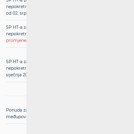
SP HT-a za usluge međupovezivanja u mreži
nepokretnih komunikacija (RIO) (
čistopis
) (u primjeni
od 02. srpnja 2013.)
SP HT-a za usluge međupovezivanja u mreži
nepokretnih komunikacija (RIO) (
evidentirane
promjene
) (u primjeni od 02. srpnja 2013.)
SP HT-a za usluge međupovezivanja u mreži
nepokretnih komunikacija (RIO) (u primjeni od 01.
siječnja 2013.)
(pdf)
Ponuda za kolokacijske usluge HT-a za potrebe
međupovezivanja
(pdf)