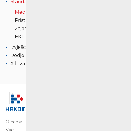
Standardne ponude
Međupovezivanje
Pristup mreži
Zajamčeni kapacitet
EKI
Izvješća
Dodjela RF spektra
Arhiva
O nama
Vijesti