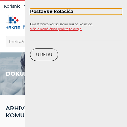
Prijava
Korisnici
Operatori
Postavke kolačića
Ova stranica koristi samo nužne kolačiće.
HR
Više o kolačićima pročitajte ovdje
U REDU
DOKUMENTI
ARHIVA - MREŽA NEPOKRETNIH
KOMUNIKACIJA