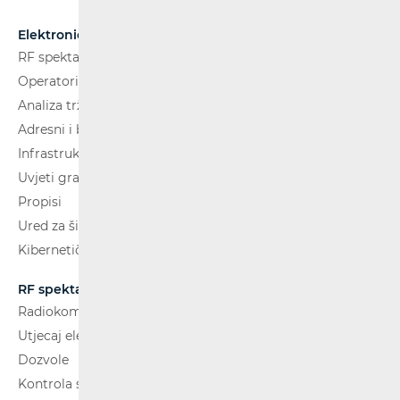
Elektroničke komunikacije
RF spektar
Operatori i usluge
Analiza tržišta
Adresni i brojevni prostor
Infrastruktura
Uvjeti gradnje
Propisi
Ured za širokopojasnost (BCO)
Kibernetička sigurnost
RF spektar
Radiokomunikacije i radiodifuzija
Utjecaj elektromagnetskih polja (EMP)
Dozvole
Kontrola spektra