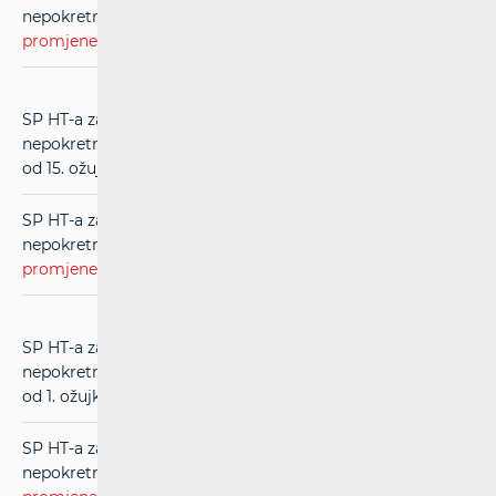
nepokretnih komunikacija (RIO) (
evidentirane
promjene
) u primjeni od 1. siječnja 2020.)
SP HT-a za usluge međupovezivanja u mreži
nepokretnih komunikacija (RIO) (
čistopis
) (u primjeni
od 15. ožujka 2019.)
SP HT-a za usluge međupovezivanja u mreži
nepokretnih komunikacija (RIO) (
evidentirane
promjene
) (u primjeni od 15. ožujka 2019.)
SP HT-a za usluge međupovezivanja u mreži
nepokretnih komunikacija (RIO) (
čistopis
) (u primjeni
od 1. ožujka 2018.)
SP HT-a za usluge međupovezivanja u mreži
nepokretnih komunikacija (RIO) (
evidentirane