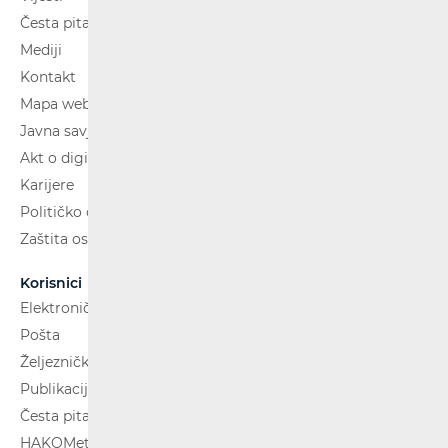
Česta pitanja
Mediji
Kontakt
Mapa weba
Javna savjetovanja
Akt o digitalnim uslugama
Karijere
Političko oglašavanje
Zaštita osobnih podataka
Korisnici
Elektroničke komunikacije
Pošta
Željeznički putnički prijevoz
Publikacije
Česta pitanja
HAKOMetar