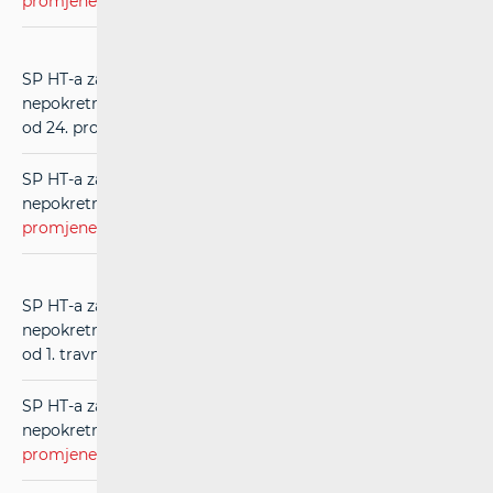
promjene
) (u primjeni od 1. ožujka 2018.)
SP HT-a za usluge međupovezivanja u mreži
nepokretnih komunikacija (RIO) (
čistopis
) (u primjeni
od 24. prosinca 2015.)
SP HT-a za usluge međupovezivanja u mreži
nepokretnih komunikacija (RIO) (
evidentirane
promjene
) (u primjeni od 24. prosinca 2015.)
SP HT-a za usluge međupovezivanja u mreži
nepokretnih komunikacija (RIO) (
čistopis
) (u primjeni
od 1. travnja 2015. do 24.12.2015.)
SP HT-a za usluge međupovezivanja u mreži
nepokretnih komunikacija (RIO) (
evidentirane
promjene
) (u primjeni od 1. travnja 2015. do 24.12.2015.)