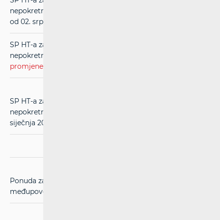
SP HT-a za usluge međupovezivanja u mreži
nepokretnih komunikacija (RIO) (
čistopis
) (u primjeni
od 02. srpnja 2013.)
SP HT-a za usluge međupovezivanja u mreži
nepokretnih komunikacija (RIO) (
evidentirane
promjene
) (u primjeni od 02. srpnja 2013.)
SP HT-a za usluge međupovezivanja u mreži
nepokretnih komunikacija (RIO) (u primjeni od 01.
siječnja 2013.)
(pdf)
Ponuda za kolokacijske usluge HT-a za potrebe
međupovezivanja
(pdf)