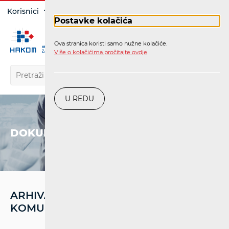
Prijava
Korisnici
Operatori
Postavke kolačića
Ova stranica koristi samo nužne kolačiće.
HR
Više o kolačićima pročitajte ovdje
U REDU
DOKUMENTI
ARHIVA - MREŽA NEPOKRETNIH
KOMUNIKACIJA