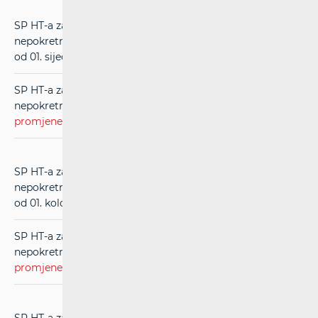
SP HT-a za usluge međupovezivanja u mreži
nepokretnih komunikacija (RIO) (
čistopis
) (u primjeni
od 01. siječnja 2014.)
SP HT-a za usluge međupovezivanja u mreži
nepokretnih komunikacija (RIO) (
evidentirane
promjene
) (u primjeni od 01. siječnja 2014.)
SP HT-a za usluge međupovezivanja u mreži
nepokretnih komunikacija (RIO) (
čistopis
) (u primjeni
od 01. kolovoza 2013.)
SP HT-a za usluge međupovezivanja u mreži
nepokretnih komunikacija (RIO) (
evidentirane
promjene
) (u primjeni od 01. kolovoza 2013.)