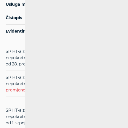
Usluga međupovezivanja u nepokretnoj mreži
Čistopis
Evidentirane promjene
SP HT-a za usluge međupovezivanja u mreži
nepokretnih komunikacija (RIO) (
čistopis
) (u primjeni
od 28. prosinca 2021.)
SP HT-a za usluge međupovezivanja u mreži
nepokretnih komunikacija (RIO) (
evidentirane
promjene
) (u primjeni od 28. prosinca 2021.)
SP HT-a za usluge međupovezivanja u mreži
nepokretnih komunikacija (RIO) (
čistopis
) (u primjeni
od 1. srpnja 2021.)