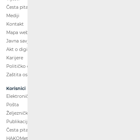
Česta pitanja
Mediji
Kontakt
Mapa weba
Javna savjetovanja
Akt o digitalnim uslugama
Karijere
Političko oglašavanje
Zaštita osobnih podataka
Korisnici
Elektroničke komunikacije
Pošta
Željeznički putnički prijevoz
Publikacije
Česta pitanja
HAKOMetar