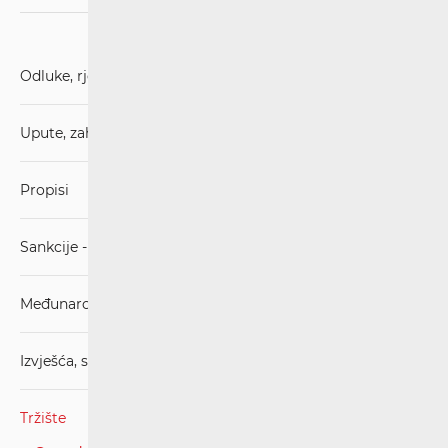
Odluke, rješenja i presude
Upute, zahtjevi i obrasci
Propisi
Sankcije - mjere ograničavanja
Međunarodni sporazumi
Izvješća, stručna mišljenja, strategije
Tržište