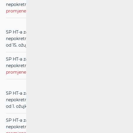
nepokretnih komunikacija (RIO) (
evidentirane
promjene
) u primjeni od 1. siječnja 2020.)
SP HT-a za usluge međupovezivanja u mreži
nepokretnih komunikacija (RIO) (
čistopis
) (u primjeni
od 15. ožujka 2019.)
SP HT-a za usluge međupovezivanja u mreži
nepokretnih komunikacija (RIO) (
evidentirane
promjene
) (u primjeni od 15. ožujka 2019.)
SP HT-a za usluge međupovezivanja u mreži
nepokretnih komunikacija (RIO) (
čistopis
) (u primjeni
od 1. ožujka 2018.)
SP HT-a za usluge međupovezivanja u mreži
nepokretnih komunikacija (RIO) (
evidentirane