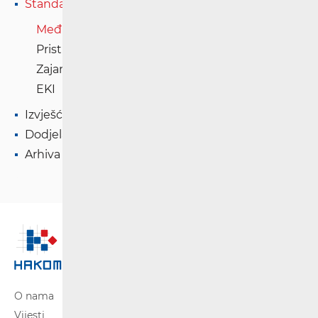
Standardne ponude
Međupovezivanje
Pristup mreži
Zajamčeni kapacitet
EKI
Izvješća
Dodjela RF spektra
Arhiva
O nama
Vijesti