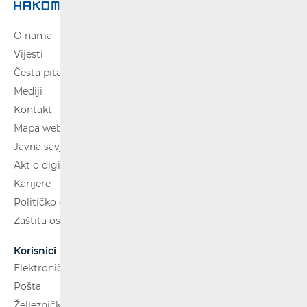
O nama
Vijesti
Česta pitanja
Mediji
Kontakt
Mapa weba
Javna savjetovanja
Akt o digitalnim uslugama
Karijere
Političko oglašavanje
Zaštita osobnih podataka
Korisnici
Elektroničke komunikacije
Pošta
Željeznički putnički prijevoz