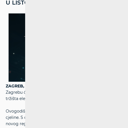
U LISTOPADU
ZAGREB, 2. rujna 2025.
- U utorak, 14 listopada 2025., u
Zagrebu će se održati 12. HAKOM-ova konferencija ˝Dan
tržišta elektroničkih komunikacija˝.
Ovogodišnja konferencija usmjerena je na četiri tematske
cjeline. S obzirom kako je u tijeku postupak usvajanja
novog regulatornog okvira EU (Digital Network Act), čiji