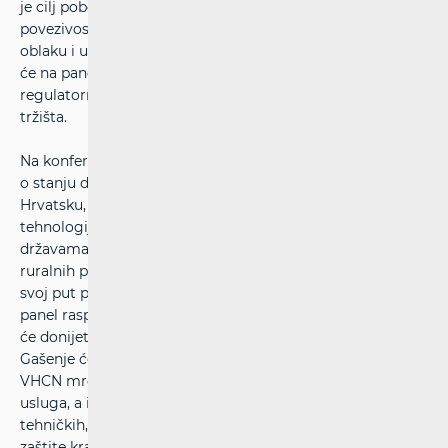
je cilj poboljšanje pristupa sigurnoj, brzoj i pouzdanoj
povezivosti za prijelaz na infrastrukturu temeljenu na
oblaku i umjetnu inteligenciju, lideri hrvatskih operatora
će na panel raspravi govoriti o tomu kako bi novi
regulatorni okvir mogao utjecati na razvoj hrvatskog
tržišta.
Na konferenciji će biti govora i o pregledu nalaza Izvješća
o stanju digitalnog desetljeća 2025. s naglaskom na
Hrvatsku, napretku u razvoju svjetlovodnih mreža i 5G
tehnologije u usporedbi s prosjekom EU te s pojedinim
državama članicama. Poseban fokus stavlja se na izazove
ruralnih područja i na pitanje kako Hrvatska može ubrzati
svoj put prema gigabitnoj budućnosti. U okviru posebne
panel rasprave govorit će se o gašenju bakrene mreže, što
će donijeti brojne prilike i izazove za sve sudionike tržišta.
Gašenje će osigurati bržu migraciju na novoizgrađene
VHCN mreže i time otvoriti prostor za razvoj naprednijih
usluga, a istovremeno to će se zahtijevati rješavanje
tehničkih, regulatornih i tržišnih pitanja te osiguranje
zaštite krajnjih korisnika i tržišnog natjecanja tijekom