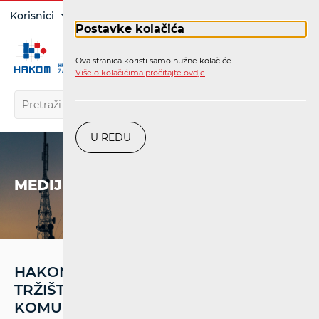
Prijava
Korisnici
Operatori
Postavke kolačića
Ova stranica koristi samo nužne kolačiće.
HR
Više o kolačićima pročitajte ovdje
U REDU
MEDIJI
HAKOM-OVA KONFERENCIJA "DAN
TRŽIŠTA ELEKTRONIČKIH
KOMUNIKACIJA 2025." ODRŽAT ĆE SE