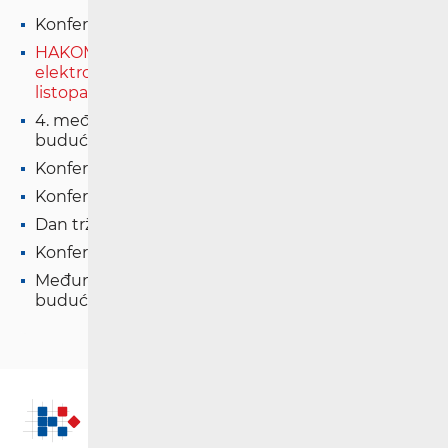
Konferencija "Dan novih tehnologija 2026."
HAKOM-ova konferencija "Dan tržišta
elektroničkih komunikacija 2025." održat će se u
listopadu
4. međunarodna konferencija "Pristupačna
budućnost"
Konferencija "Dan novih tehnologija 2025."
Konferencija "Dan novih tehnologija 2024."
Dan tržišta elektroničkih komunikacija 2023.
Konferencija G dan 2023.
Međunarodna konferencija "Pristupačna
budućnost"