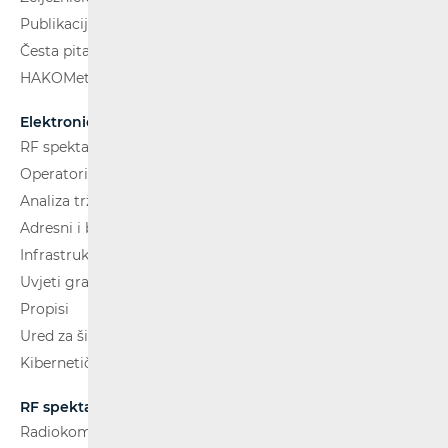
Publikacije
Česta pitanja
HAKOMetar
Elektroničke komunikacije
RF spektar
Operatori i usluge
Analiza tržišta
Adresni i brojevni prostor
Infrastruktura
Uvjeti gradnje
Propisi
Ured za širokopojasnost (BCO)
Kibernetička sigurnost
RF spektar
Radiokomunikacije i radiodifuzija