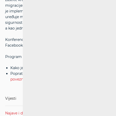
migracije. Posljednja tema o kojoj će se govoriti
je implementacija Zakona o kibernetičkoj sigurnosti, koji
uređuje mjere za postizanje visoke razine kibernetičke
sigurnosti, kao i pitanja nadzora te uređuje ulogu HAKOM-
a kao jednog od nositelja provedbe ovog zakona.
Konferencija će se moći pratiti uživo na HAKOM-ovom
Facebook i YouTube kanalu.
Program konferencije dostupan je na
sljedećoj poveznici
.
Kako je bilo na konferenciji može se vidjeti
ovdje
.
Popratno priopćenje za medije dostupno je na
sljedećoj
poveznici
.
Vijesti
Najave i događanja