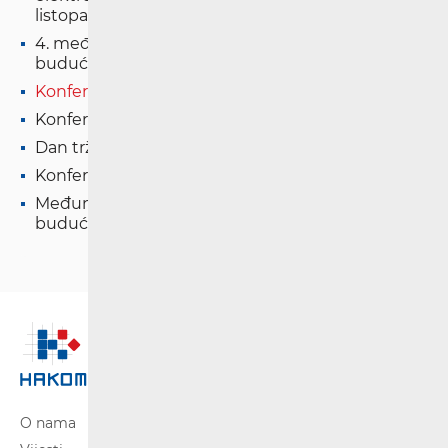
listopadu
4. međunarodna konferencija "Pristupačna
budućnost"
Konferencija "Dan novih tehnologija 2025."
Konferencija "Dan novih tehnologija 2024."
Dan tržišta elektroničkih komunikacija 2023.
Konferencija G dan 2023.
Međunarodna konferencija "Pristupačna
budućnost"
O nama