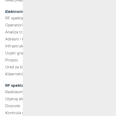
HAKOMetar
Elektroničke komunikacije
RF spektar
Operatori i usluge
Analiza tržišta
Adresni i brojevni prostor
Infrastruktura
Uvjeti gradnje
Propisi
Ured za širokopojasnost (BCO)
Kibernetička sigurnost
RF spektar
Radiokomunikacije i radiodifuzija
Utjecaj elektromagnetskih polja (EMP)
Dozvole
Kontrola spektra