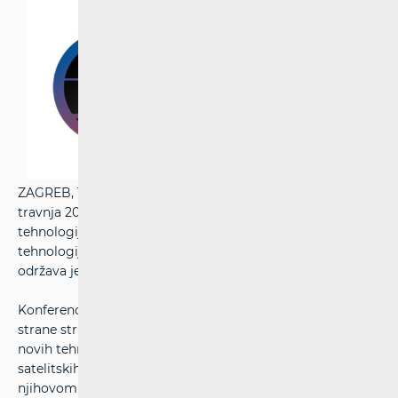
ZAGREB, 18. ožujka 2025. - U Zagrebu će se u utorak, 15.
travnja 2025., održati HAKOM-ova konferencija "Dan novih
tehnologija". Riječ je o konferenciji u čijem su fokusu
tehnologije i njihova primjena, a koja se od 2018. godine
održava jednom godišnje.
Konferencija će, kao i ranijih godina, okupiti domaće i
strane stručnjake, a bavit će se mogućnostima primjene
novih tehnologija. Na konferenciji će biti riječi o razvoju
satelitskih i lunarnih komunikacija i tehnologija, te
njihovom nadzoru. Konferencija će se moći pratiti uživo