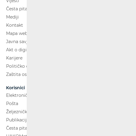
Vijesti
Česta pitanja
Mediji
Kontakt
Mapa weba
Javna savjetovanja
Akt o digitalnim uslugama
Karijere
Političko oglašavanje
Zaštita osobnih podataka
Korisnici
Elektroničke komunikacije
Pošta
Željeznički putnički prijevoz
Publikacije
Česta pitanja