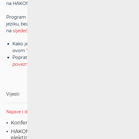
na HAKOM-ovoj Facebook stranici i
YouTube kanalu
.
Program konferencije, koja će se održati na engleskom
jeziku, bez simultanog prevođenja, dostupan je
na
sljedećoj poveznici
.
Kako je bilo na konferenciji može se vidjeti na HAKOM-
ovom
YouTube kanalu
.
Popratno priopćenje je dostupno na
sljedećoj
poveznici
.
Vijesti
Najave i događanja
Konferencija "Dan novih tehnologija 2026."
HAKOM-ova konferencija "Dan tržišta
elektroničkih komunikacija 2025." održat će se u