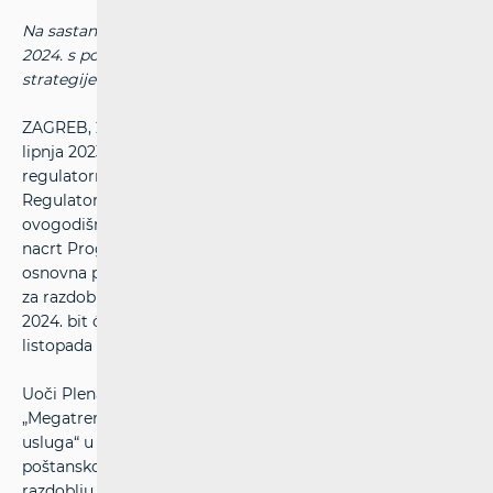
Na sastanku je usvojen nacrt Programa rada ERGP-a za
2024. s posebnim naglaskom na teme iz Srednjoročne
strategije (MTS) za razdoblje 2023. – 2025.
ZAGREB, 26. lipnja 2023. - U Larnaci (Cipar) u petak, 23.
lipnja 2023., održan je 24. Plenarni sastanak Europske
regulatorne grupe za poštanske usluge (The European
Regulators Group for Postal Services - ERGP). Na prvoj
ovogodišnjoj plenarnoj sjednici raspravljen je i usvojen
nacrt Programa rada ERGP-a za 2024., temeljen na tri
osnovna područja Srednjoročne strategije (MTS) ERGP-a
za razdoblje 2023. – 2025. Nacrt Programa rada ERGP-a za
2024. bit će upućen na javnu raspravu od 6. srpnja do 6.
listopada 2023.
Uoči Plenarnog sastanka održana je i radionica na temu
„Megatrendovi i budućnost regulacije tržišta poštanskih
usluga“ u kontekstu značajnih promjena unutar
poštanskog sektora na području EU u proteklom
razdoblju, koji se očituju u snažnom padu volumena