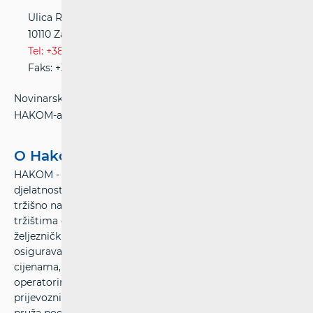
Ulica Roberta Frangeša-Mihanovića 9
10110 Zagreb
Tel: +385(0)1 700 70 07
Faks: +385(0)1 700 70 70
Novinarski upiti postavljaju se na službenoj web stranici
HAKOM-a na adresi:
www.hakom.hr
O Hakom-u
HAKOM - Hrvatska regulatorna agencija za mrežne
djelatnosti – osigurava pretpostavke za ravnopravno
tržišno natjecanje, stabilan rast i prostor za inovacije na
tržištima elektroničkih komunikacija te poštanskih i
željezničkih usluga. HAKOM štiti interese korisnika i
osigurava mogućnost izbora usluga po prihvatljivim
cijenama, određuje održive konkurentne uvjete
operatorima, davateljima poštanskih usluga i željezničkim
prijevoznicima uz pravedne uvjete za povrat ulaganja te