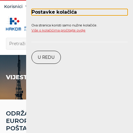
Prijava
Korisnici
Operatori
Postavke kolačića
Ova stranica koristi samo nužne kolačiće.
HR
Više o kolačićima pročitajte ovdje
U REDU
VIJESTI
ODRŽAN 24. PLENARNI SASTANAK
EUROPSKE REGULATORNE GRUPE ZA
POŠTANSKE USLUGE