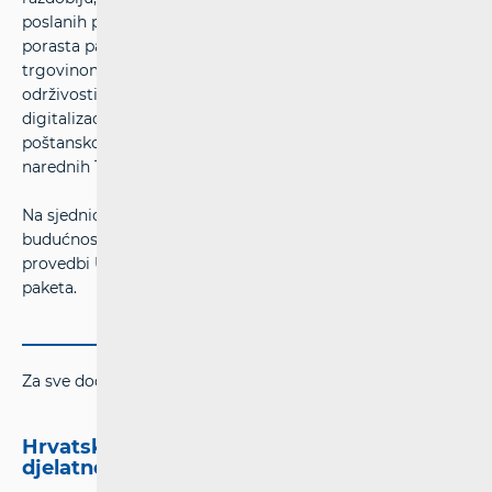
poslanih pismovnih pošiljaka i istovremeno snažnog
porasta paketskog prometa, potaknutih rastućom e-
trgovinom i promjenama u navikama potrošača, ekološke
održivosti poštanskog sektora te sveprisutne
digitalizacije, a sve s ciljem preispitivanja budućnosti
poštanskog sektora i njegovog regulatornog okvira u
narednih 10-ak godina.
Na sjednici su usvojena izvješća radnih skupina ERGP-a o
budućnosti univerzalne (poštanske) usluge te primjeni i
provedbi Uredbe o uslugama prekogranične dostave
paketa.
Za sve dodatne informacije molimo kontaktirajte:
Hrvatska regulatorna agencija za mrežne
djelatnosti (HAKOM)