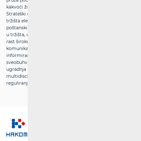
pruža podršku ekonomskom rastu, javnim uslugama i
kakvoći života u RH primjenom suvremenih tehnologija.
Strateški ciljevi HAKOM-a su unaprjeđenje regulacije
tržišta elektroničkih komunikacija te željezničkih i
poštanskih usluga, podržavanje rasta ulaganja i inovacija
u tržišta, učinkovita uporaba ograničenih resursa, ubrzani
rast širokopojasnih usluga, velika ponude
komunikacijskih, željezničkih i poštanskih usluga, zaštita i
informiranje korisnika, izgradnja učinkovitog i
sveobuhvatnog informacijskog sustava, određivanje i
ugradnja učinkovitih procesa te stjecanje
multidisciplinarnih stručnosti i znanja u području
reguliranja tržišta.