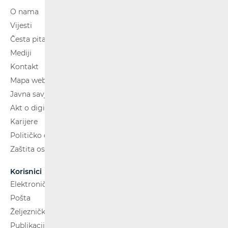
O nama
Vijesti
Česta pitanja
Mediji
Kontakt
Mapa weba
Javna savjetovanja
Akt o digitalnim uslugama
Karijere
Političko oglašavanje
Zaštita osobnih podataka
Korisnici
Elektroničke komunikacije
Pošta
Željeznički putnički prijevoz
Publikacije