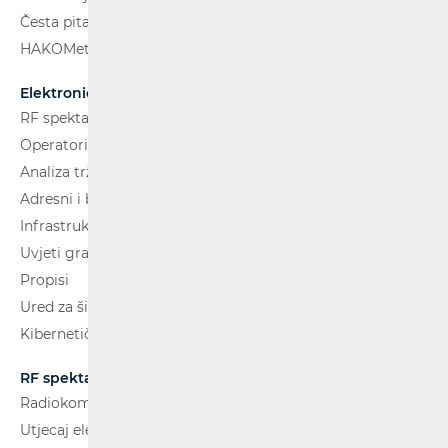
Česta pitanja
HAKOMetar
Elektroničke komunikacije
RF spektar
Operatori i usluge
Analiza tržišta
Adresni i brojevni prostor
Infrastruktura
Uvjeti gradnje
Propisi
Ured za širokopojasnost (BCO)
Kibernetička sigurnost
RF spektar
Radiokomunikacije i radiodifuzija
Utjecaj elektromagnetskih polja (EMP)