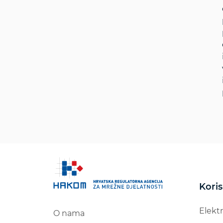
Koris
Elekt
O nama