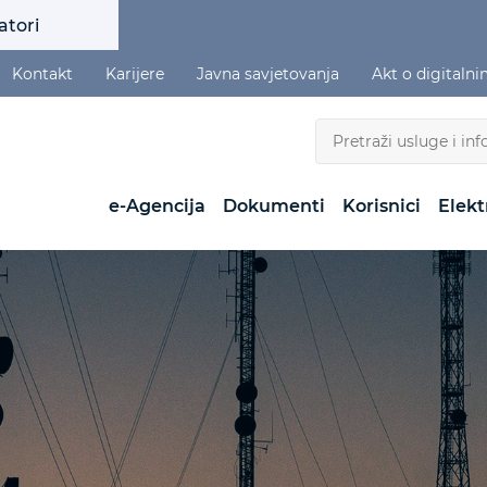
atori
Kontakt
Karijere
Javna savjetovanja
Akt o digitaln
e-Agencija
Dokumenti
Korisnici
Elekt