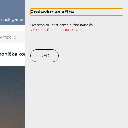
Postavke kolačića
im uslugama
Političko oglašavanje
Prijava
Ova stranica koristi samo nužne kolačiće.
Više o kolačićima pročitajte ovdje
HR
roničke komunikacije
Pošta
Željeznica
U REDU