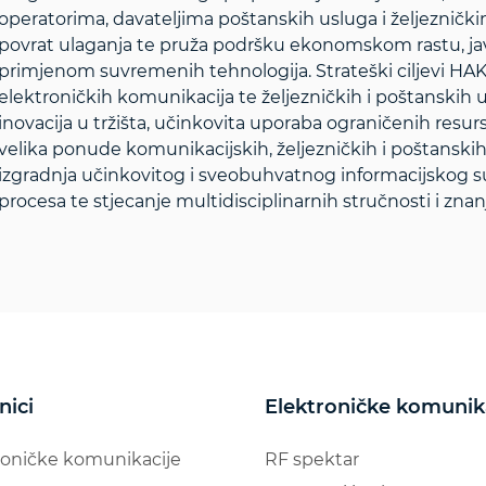
operatorima, davateljima poštanskih usluga i željezničk
povrat ulaganja te pruža podršku ekonomskom rastu, ja
primjenom suvremenih tehnologija. Strateški ciljevi HAK
elektroničkih komunikacija te željezničkih i poštanskih u
inovacija u tržišta, učinkovita uporaba ograničenih resurs
velika ponude komunikacijskih, željezničkih i poštanskih u
izgradnja učinkovitog i sveobuhvatnog informacijskog su
procesa te stjecanje multidisciplinarnih stručnosti i znanj
nici
Elektroničke komunik
roničke komunikacije
RF spektar