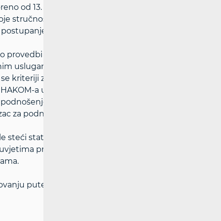
reno od 13. ožujka do 13. travnja 2026.
svoje stručnosti i pouzdanosti, mogu
im postupanjem.
a o provedbi Uredbe (EU) 2022/2065 te
lnim uslugama (DSA) kojim je uspostavljen
 kriteriji za dodjeljivanje, suspendiranje i
e HAKOM‑a u svojstvu koordinatora za
 za podnošenje zahtjeva za dodjelu statusa
brazac za podnošenje zahtjeva HAKOM-u.
e steći status pouzdanog prijavitelja
uvjetima propisanim člankom 22. DSA i
bama.
tovanju putem portala e-Savjetovanja na