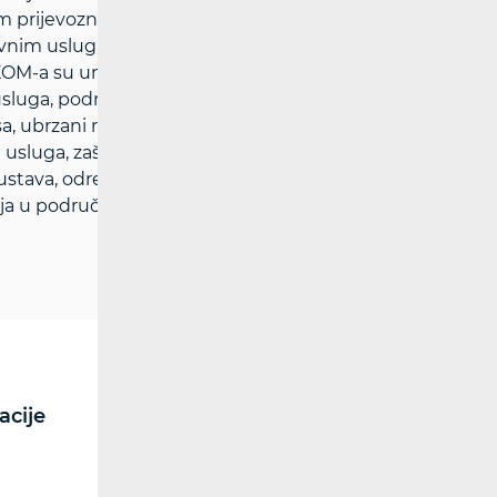
im prijevoznicima uz pravedne uvjete za
vnim uslugama i kakvoći života u RH
OM-a su unaprjeđenje regulacije tržišta
sluga, podržavanje rasta ulaganja i
a, ubrzani rast širokopojasnih usluga,
sluga, zaštita i informiranje korisnika,
stava, određivanje i ugradnja učinkovitih
a u području reguliranja tržišta.
acije
RF spektar
Radiokomunikacije i
radiodifuzija