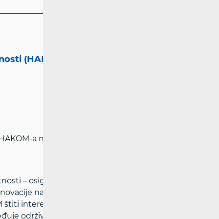
tnosti (HAKOM)
i HAKOM-a na adresi:
www.hakom.hr
nosti – osigurava pretpostavke za
inovacije na tržištima elektroničkih
titi interese korisnika i osigurava
ređuje održive konkurentne uvjete