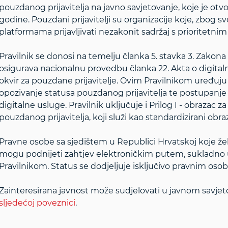
pouzdanog prijavitelja na javno savjetovanje, koje je otvo
godine. Pouzdani prijavitelji su organizacije koje, zbog 
platformama prijavljivati nezakonit sadržaj s prioritetn
Pravilnik se donosi na temelju članka 5. stavka 3. Zakon
osigurava nacionalnu provedbu članka 22. Akta o digita
okvir za pouzdane prijavitelje. Ovim Pravilnikom uređuju se
opozivanje statusa pouzdanog prijavitelja te postupanj
digitalne usluge. Pravilnik uključuje i Prilog I - obrazac
pouzdanog prijavitelja, koji služi kao standardizirani o
Pravne osobe sa sjedištem u Republici Hrvatskoj koje žel
mogu podnijeti zahtjev elektroničkim putem, sukladno 
Pravilnikom. Status se dodjeljuje isključivo pravnim oso
Zainteresirana javnost može sudjelovati u javnom savje
sljedećoj poveznici
.