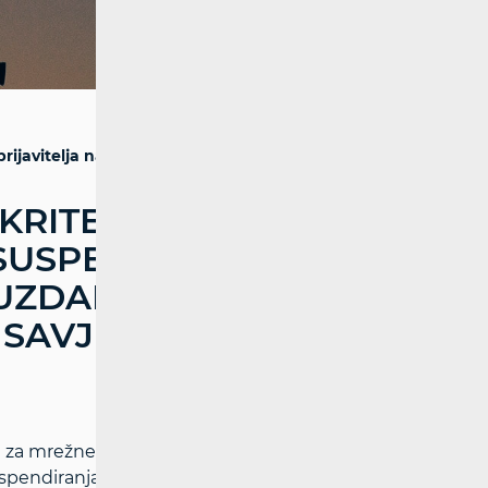
prijavitelja na javnom savjetovanju
KRITERIJIMA I
SUSPENDIRANJA ILI
OUZDANOG
M SAVJETOVANJU
a za mrežne djelatnosti (HAKOM) objavila je
uspendiranja ili opozivanja statusa