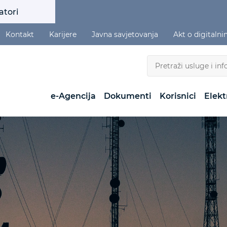
atori
Kontakt
Karijere
Javna savjetovanja
Akt o digitaln
e-Agencija
Dokumenti
Korisnici
Elekt