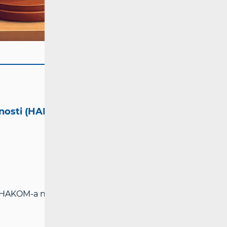
tnosti (HAKOM)
i HAKOM-a na adresi:
www.hakom.hr