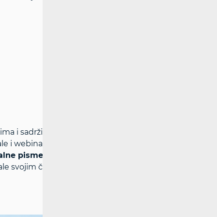
ma i sadrži poveznice na sve relevantne
le i webinare) te je dostupna na
poveznici
.
talne pismenosti
i dostupna je u
ale svojim članovima.