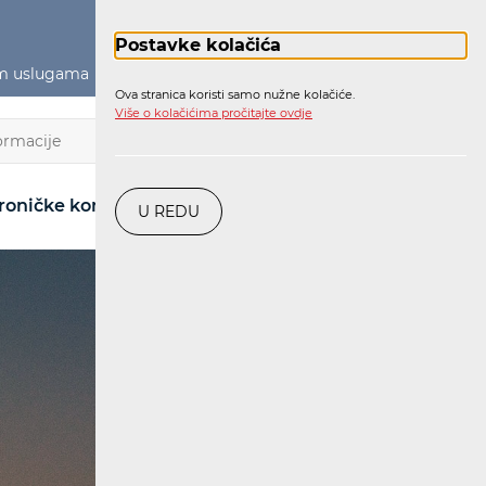
Postavke kolačića
im uslugama
Političko oglašavanje
Prijava
Ova stranica koristi samo nužne kolačiće.
Više o kolačićima pročitajte ovdje
HR
roničke komunikacije
Pošta
Željeznica
U REDU