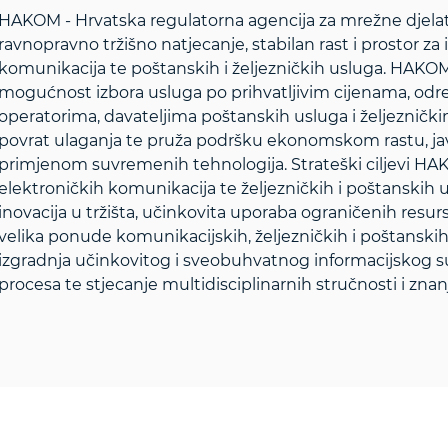
HAKOM - Hrvatska regulatorna agencija za mrežne djelat
ravnopravno tržišno natjecanje, stabilan rast i prostor za 
komunikacija te poštanskih i željezničkih usluga. HAKOM š
mogućnost izbora usluga po prihvatljivim cijenama, od
operatorima, davateljima poštanskih usluga i željezničk
povrat ulaganja te pruža podršku ekonomskom rastu, ja
primjenom suvremenih tehnologija. Strateški ciljevi HAK
elektroničkih komunikacija te željezničkih i poštanskih u
inovacija u tržišta, učinkovita uporaba ograničenih resurs
velika ponude komunikacijskih, željezničkih i poštanskih u
izgradnja učinkovitog i sveobuhvatnog informacijskog su
procesa te stjecanje multidisciplinarnih stručnosti i znanj