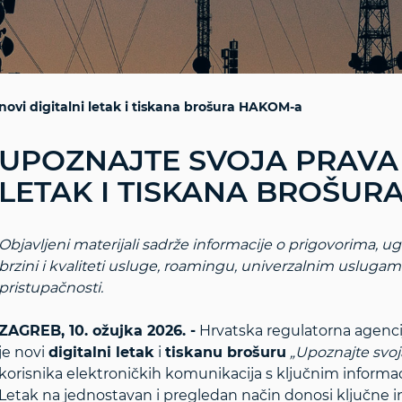
novi digitalni letak i tiskana brošura HAKOM-a
UPOZNAJTE SVOJA PRAVA –
LETAK I TISKANA BROŠUR
Objavljeni materijali sadrže informacije o prigovorima, 
brzini i kvaliteti usluge, roamingu, univerzalnim uslug
pristupačnosti.
ZAGREB, 10. ožujka 2026. -
Hrvatska regulatorna agencij
je novi
digitalni letak
i
tiskanu brošuru
„Upoznajte svoj
korisnika elektroničkih komunikacija s ključnim informac
Letak na jednostavan i pregledan način donosi ključne in