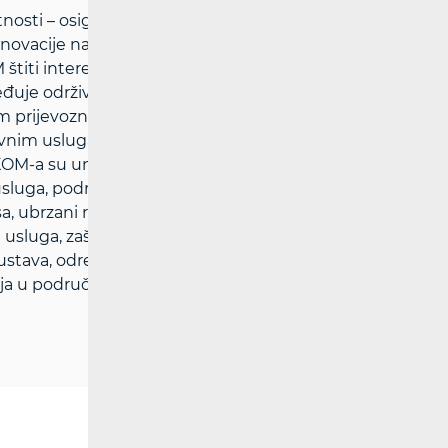
nosti – osigurava pretpostavke za
inovacije na tržištima elektroničkih
titi interese korisnika i osigurava
ređuje održive konkurentne uvjete
im prijevoznicima uz pravedne uvjete za
vnim uslugama i kakvoći života u RH
OM-a su unaprjeđenje regulacije tržišta
sluga, podržavanje rasta ulaganja i
a, ubrzani rast širokopojasnih usluga,
sluga, zaštita i informiranje korisnika,
stava, određivanje i ugradnja učinkovitih
a u području reguliranja tržišta.