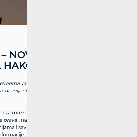
 NOVI DIGITALNI
A HAKOM-A
ugovorima, raskidima ugovora, kvarovima,
ama, neželjenim komunikacijama i
a za mrežne djelatnosti (HAKOM) izradila
a prava“
, namijenjene informiranju
ijama i savjetima o njihovim pravima.
formacije o: