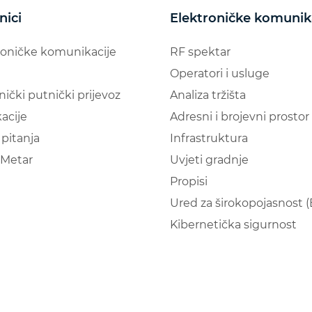
nici
Elektroničke komunik
roničke komunikacije
RF spektar
Operatori i usluge
nički putnički prijevoz
Analiza tržišta
acije
Adresni i brojevni prostor
pitanja
Infrastruktura
Metar
Uvjeti gradnje
Propisi
Ured za širokopojasnost 
Kibernetička sigurnost