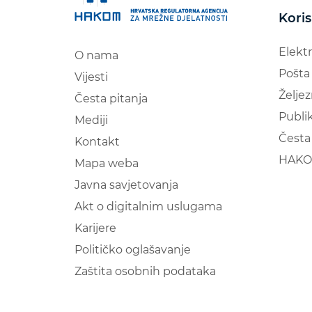
Koris
Elekt
O nama
Pošta
Vijesti
Željez
Česta pitanja
Publik
Mediji
Česta 
Kontakt
HAKO
Mapa weba
Javna savjetovanja
Akt o digitalnim uslugama
Karijere
Političko oglašavanje
Zaštita osobnih podataka