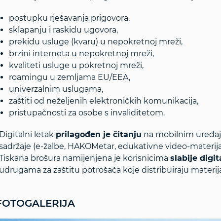
postupku rješavanja prigovora,
sklapanju i raskidu ugovora,
prekidu usluge (kvaru) u nepokretnoj mreži,
brzini interneta u nepokretnoj mreži,
kvaliteti usluge u pokretnoj mreži,
roamingu u zemljama EU/EEA,
univerzalnim uslugama,
zaštiti od neželjenih elektroničkih komunikacija,
pristupačnosti za osobe s invaliditetom.
Digitalni letak
prilagođen je čitanju
na mobilnim uređaji
sadržaje (e‑žalbe, HAKOMetar, edukativne video-materija
Tiskana brošura namijenjena je korisnicima
slabije digi
udrugama za zaštitu potrošača koje distribuiraju materij
FOTOGALERIJA