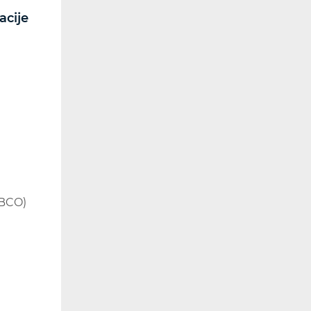
acije
RF spektar
Radiokomunikacije i
radiodifuzija
Utjecaj elektromagnetskih
polja (EMP)
Dozvole
Kontrola spektra
Radijska oprema
Posebna ovlaštenja
(BCO)
Korištenje WAS/RLAN radijske
opreme
Svemirske radijske
komunikacije
Mape pokrivenosti