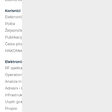
Korisnici
Elektroničke komunikacije
Pošta
Željeznički putnički prijevoz
Publikacije
Česta pitanja
HAKOMetar
Elektroničke komunikacije
RF spektar
Operatori i usluge
Analiza tržišta
Adresni i brojevni prostor
Infrastruktura
Uvjeti gradnje
Propisi