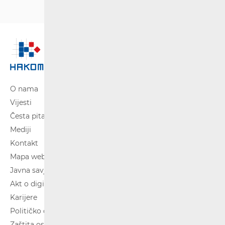
O nama
Vijesti
Česta pitanja
Mediji
Kontakt
Mapa weba
Javna savjetovanja
Akt o digitalnim uslugama
Karijere
Političko oglašavanje
Zaštita osobnih podataka