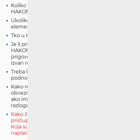
Koliko traje postupak rješavanja pritužbe u
HAKOM-u?
Ukoliko pritužba putnika ne sadrži bitne
elemente, hoće li biti odmah odbačen?
Tko u HAKOM-u rješava pritužbe putnika?
Je li prijevoznik, upravitelj kolodvora, odnosno
HAKOM, dužan postupati po reklamaciji /
prigovoru / pritužbi putnika ako je isti podnesen
izvan roka?
Treba li putnik platiti pristojbu/naknadu za
podnošenje pritužbe HAKOM-u?
Kako rezervirati prijevoz bicikla na vlakovima s
obveznom rezervacijom i koja su prava putnika
ako im se odbije prijevoz bicikla bez valjanog
razloga?
Kako željeznički prijevoznici osiguravaju
pristupačnost prijevoza za osobe s invaliditetom?
Koja su pravila za rezervacije i karte, te smiju li se
naplaćivati dodatni troškovi?