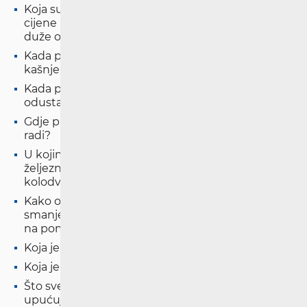
Koja su prava putnika, osim prava na naknadu
cijene prijevozne karte, u slučaju kašnjenja vlaka
duže od 60 minuta?
Kada putnik nema pravo na naknadu za
kašnjenje?
Kada putnik ima pravo na povrat novca u slučaju
odustajanja od putovanja?
Gdje putnik može kupiti kartu, ako blagajna ne
radi?
U kojim slučajevima se putnik može žaliti na rad
željezničkog putničkog prijevoznika i upravitelja
kolodvora?
Kako osobe s invaliditetom i osobe sa
smanjenom pokretljivošću mogu ostvariti pravo
na pomoć pri putovanju vlakom?
Koja je uloga HAKOM-a po pritužbi putnika?
Koja je procedura za rješavanje pritužbi putnika?
Što sve mora sadržavati pritužba koji putnik
upućuje HAKOM-u?