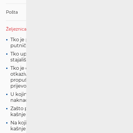
Pošta
Željeznica
Tko je pružatelj usluge javnog željezničkog
putničkog prijevoza u RH?
Tko upravlja željezničkim kolodvorima i
stajalištima u RH?
Tko je dužan informirati putnike u slučaju
otkazivanja putovanja, kašnjenja vlaka ili
propuštenih veza u željezničkom putničkom
prijevozu?
U kojim slučajevima putnik ima pravo na
naknadu za kašnjenje vlaka?
Zašto putnik nema pravo na naknadu za
kašnjenje ako je iznos naknade manji od 4 EUR?
Na koji način se ostvaruje pravo na naknadu za
kašnjenje vlaka?