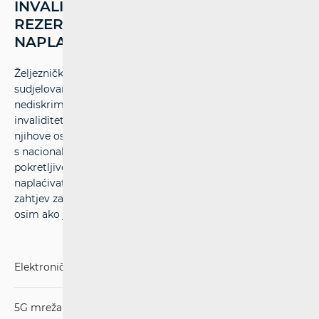
INVALIDITETOM? KOJA SU PRAVILA ZA
REZERVACIJE I KARTE, TE SMIJU LI SE
NAPLAĆIVATI DODATNI TROŠKOVI?
Željeznički prijevoznici i upravitelji kolodvora, uz
sudjelovanje predstavničkih organizacija, osiguravaju
nediskriminirajuća pravila za pristupačnost osobama s
invaliditetom i smanjenom pokretljivošću uključujući
njihove osobne asistente koji su priznati kao takvi u skladu
s nacionalnim praksama, i osobe sa smanjenom
pokretljivošću. Za njihove rezervacije i karte ne smiju se
naplaćivati dodatni troškovi, a odbijanje rezervacija ili
zahtjev za pratnjom drugom osobom nije dopušteno,
osim ako je to nužno radi pristupačnosti.
Elektroničke komunikacije
5G mreža