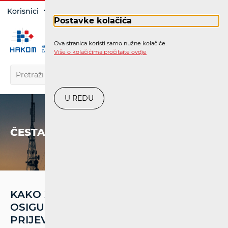
Prijava
Korisnici
Operatori
Postavke kolačića
Ova stranica koristi samo nužne kolačiće.
HR
Više o kolačićima pročitajte ovdje
U REDU
ČESTA PITANJA
KAKO ŽELJEZNIČKI PRIJEVOZNICI
OSIGURAVAJU PRISTUPAČNOST
PRIJEVOZA ZA OSOBE S