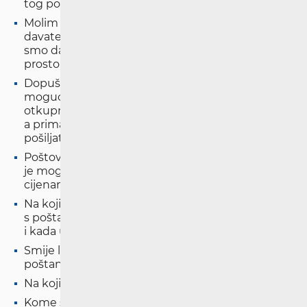
tog poštanskog ureda u konkretnom slučaju?
Molim Vaš odgovor zašto ne dobivamo račune
davatelja određenih usluga za isporuku kojih
smo dali adresu našeg poštanskog pretinca u
prostoru pošte u Kraljevici?
Dopušta li Zakon o poštanskim uslugama
mogućnost otvaranja pošiljke (pouzećem, s
otkupninom) prije nego li primatelj plati pošiljku,
a primatelj sumnja na prevaru od strane
pošiljatelja?
Poštovani, molim vas nekoliko informacija. Kako
je moguće da su u Hrvatskoj tako velike razlike u
cijenama različitih davatelja poštanskih usluga?
Na koji način se provodi carinski postupak u vezi
s poštanskim pošiljkama Hrvatske pošte, te kako
i kada u navedenom slučaju ide naplata ležarine?
Smije li se preporučeno pismo ostaviti u
poštanskom sandučiću ili zataknuto na ogradi?
Na koji način se uručuju preporučene pošiljke?
Kome se može obratiti onaj tko sumnja da je