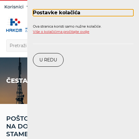
Prijava
Korisnici
Operatori
Postavke kolačića
Ova stranica koristi samo nužne kolačiće.
HR
Više o kolačićima pročitajte ovdje
U REDU
ČESTA PITANJA
POŠTOVANI, IMAM PITANJE VEZANO
NA DOSTAVU POŠTE U SANDUČIĆE U
STAMBENOJ ZGRADI U KOJOJ