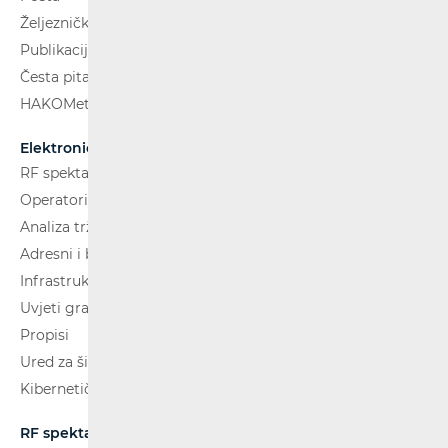
Željeznički putnički prijevoz
Publikacije
Česta pitanja
HAKOMetar
Elektroničke komunikacije
RF spektar
Operatori i usluge
Analiza tržišta
Adresni i brojevni prostor
Infrastruktura
Uvjeti gradnje
Propisi
Ured za širokopojasnost (BCO)
Kibernetička sigurnost
RF spektar