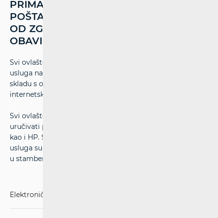
PRIMAMO POŠTU NA NAČIN DA
POŠTAR HRVATSKE POŠTE IMA KLJUČ
OD ZGRADE TE UĐE U ZGRADU I
OBAVI SVOJ POSAO.
Svi ovlašteni odnosno prijavljeni davatelji poštanskih
usluga nalaze se na
popisu davatelja poštanskih usluga
, u
skladu s odredbama ZPU-a, a koji je objavljen na
internetskoj stranici HAKOM –a.
Svi ovlašteni davatelji poštanskih usluga imaju pravo
uručivati poštanske pošiljke u kućne kovčežiće jednako
kao i HP. Sukladno odredbama ZPU-a, korisnici poštanskih
usluga su obvezni omogućiti pristup kućnim kovčežićima
u stambenim zgradama.
Elektroničke komunikacije