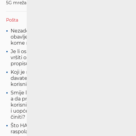
5G mreža
Pošta
Nezadovoljan sam načinom na koji mi je
obavljena poštanska usluga. Na koji se način i
kome mogu žaliti?
Je li osim Hrvatske pošte tko drugi u RH ovlašten
vršiti osobnu dostavu pismena onako kako ju
propisuju posebni zakoni?
Koji je maksimalni iznos naknade štete koju
davatelj poštanske usluge mora isplatiti
korisniku?
Smije li i na koji način HP zatvoriti poštanski ured,
a da pri tome, nas, lokalno stanovništvo i
korisnike tog ureda o istome ne pita za mišljenje
i uopće ne obavijesti o tome što nam je dalje
činiti?
Što HAKOM može učiniti i koje su mu mjere na
raspolaganju? Koja su naša prava kao korisnika