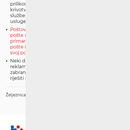
prilikom obavljanja postupka dostave došlo do
krivotvorenja njegovog vlastoručnog potpisa u
službenoj dokumentaciji davatelja poštanske
usluge?
Poštovani, imam pitanje vezano na dostavu
pošte u sandučiće u stambenoj zgradi u kojoj
primamo poštu na način da poštar Hrvatske
pošte ima ključ od zgrade te uđe u zgradu i obavi
svoj posao.
Neki dostavljači kad uđu u zgradu ostavljaju i
reklamne letke, iako postoji naljepnica za
zabranu ostavljanja reklama. Kako možemo
riješiti navedeni problem?
Željeznica