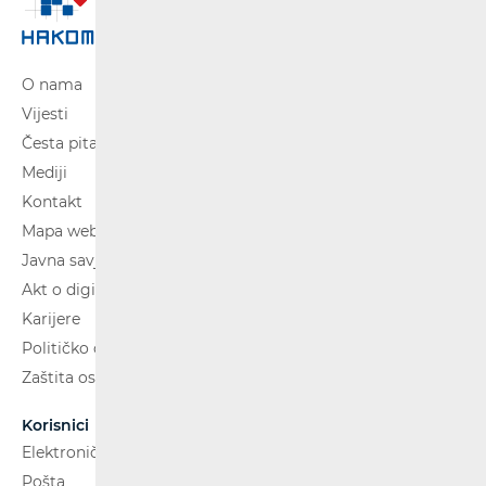
O nama
Vijesti
Česta pitanja
Mediji
Kontakt
Mapa weba
Javna savjetovanja
Akt o digitalnim uslugama
Karijere
Političko oglašavanje
Zaštita osobnih podataka
Korisnici
Elektroničke komunikacije
Pošta