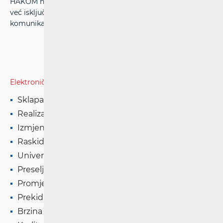
HAKOM nije nadležan za osnovanost ovršnog postupka,
već isključivo za način pružanja elektroničkih
komunikacijskih usluga.
Elektroničke komunikacije
Sklapanje ugovora
Realizacija usluge u nepokretnoj mreži
Izmjena ugovornih uvjeta
Raskid ugovora
Univerzalna usluga
Preseljenje usluge
Promjena operatora i prenosivost broja
Prekid usluge (kvar) u nepokretnoj mreži
Brzina pristupa internetu u nepokretnoj mreži