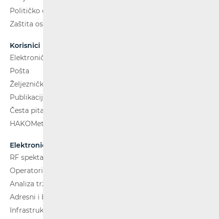
Političko oglašavanje
Zaštita osobnih podataka
Korisnici
Elektroničke komunikacije
Pošta
Željeznički putnički prijevoz
Publikacije
Česta pitanja
HAKOMetar
Elektroničke komunikacije
RF spektar
Operatori i usluge
Analiza tržišta
Adresni i brojevni prostor
Infrastruktura