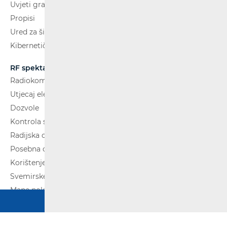
Uvjeti gradnje
Propisi
Ured za širokopojasnost (BCO)
Kibernetička sigurnost
RF spektar
Radiokomunikacije i radiodifuzija
Utjecaj elektromagnetskih polja (EMP)
Dozvole
Kontrola spektra
Radijska oprema
Posebna ovlaštenja
Korištenje WAS/RLAN radijske opreme
Svemirske radijske komunikacije
Mape pokrivenosti
Copyright © 2020 HAKOM. Sva prava pridržana.