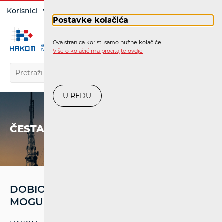
Prijava
Korisnici
Operatori
Postavke kolačića
Ova stranica koristi samo nužne kolačiće.
HR
Više o kolačićima pročitajte ovdje
U REDU
ČESTA PITANJA
DOBIO SAM RJEŠENJE O OVRSI. ŠTO
MOGU UČINITI?