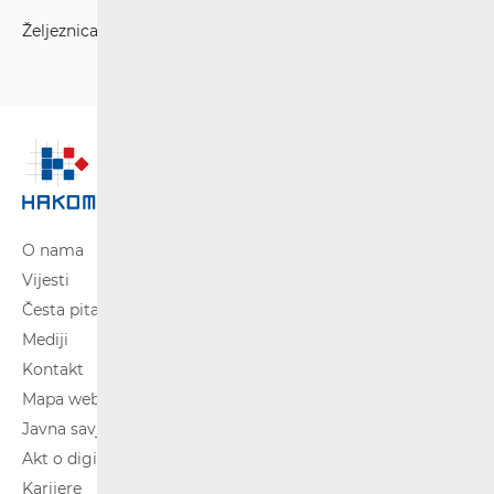
Željeznica
O nama
Vijesti
Česta pitanja
Mediji
Kontakt
Mapa weba
Javna savjetovanja
Akt o digitalnim uslugama
Karijere