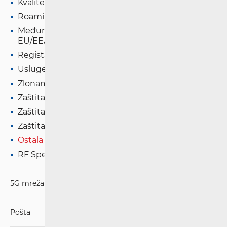
Kvaliteta usluge u pokretnoj mreži
Roaming u zemljama EU/EEA
Međunarodni pozivi i SMS poruke u druge zemlje
EU/EEA
Registar "NE ZOVI"
Usluge s posebnom tarifom
Zlonamjerne i neželjene EK
Zaštita prava osoba s invaliditetom
Zaštita djece na internetu
Zaštita od prekomjerne potrošnje
Ostala pitanja
RF Spektar
5G mreža
Pošta