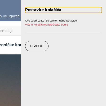
Postavke kolačića
im uslugama
Političko oglašavanje
Prijava
Ova stranica koristi samo nužne kolačiće.
Više o kolačićima pročitajte ovdje
HR
roničke komunikacije
Pošta
Željeznica
U REDU