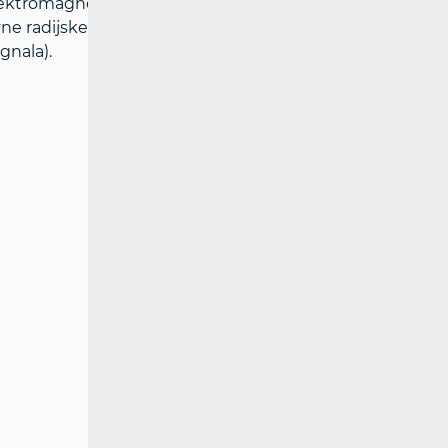
ektromagnetskog polja viših od graničnih
vne radijske postaje mreža pokretnih
gnala).