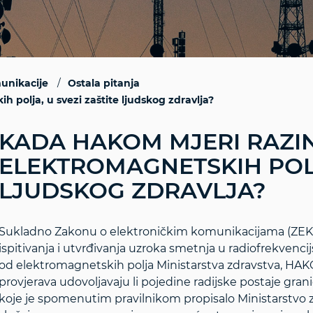
unikacije
Ostala pitanja
polja, u svezi zaštite ljudskog zdravlja?
KADA HAKOM MJERI RAZI
ELEKTROMAGNETSKIH POLJ
LJUDSKOG ZDRAVLJA?
Sukladno Zakonu o elektroničkim komunikacijama (ZEK)
ispitivanja i utvrđivanja uzroka smetnja u radiofrekvencij
od elektromagnetskih polja Ministarstva zdravstva, HAKO
provjerava udovoljavaju li pojedine radijske postaje gra
koje je spomenutim pravilnikom propisalo Ministarstvo 