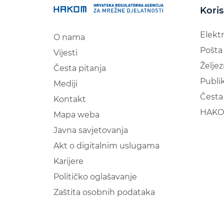
Koris
Elekt
O nama
Pošta
Vijesti
Željez
Česta pitanja
Publik
Mediji
Česta 
Kontakt
HAKO
Mapa weba
Javna savjetovanja
Akt o digitalnim uslugama
Karijere
Političko oglašavanje
Zaštita osobnih podataka