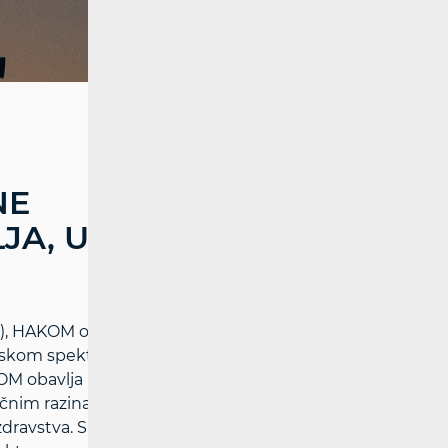
NE
A, U SVEZI ZAŠTITE
, HAKOM obavlja poslove mjerenja,
skom spektru. U svezi Pravilnika o zaštiti
M obavlja proračune i/ili mjerenja kojima
ničnim razinama elektromagnetskih polja,
zdravstva. Sama mjerenja se provode u