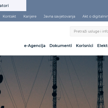
atori
Kontakt
Karijere
Javna savjetovanja
Akt o digitaln
e-Agencija
Dokumenti
Korisnici
Elekt