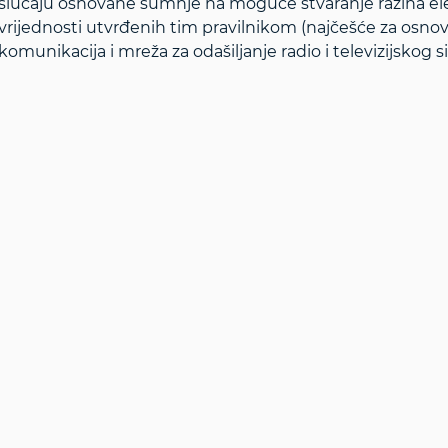
slučaju osnovane sumnje na moguće stvaranje razina el
vrijednosti utvrđenih tim pravilnikom (najčešće za osno
komunikacija i mreža za odašiljanje radio i televizijskog si