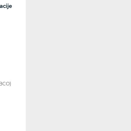
acije
RF spektar
Radiokomunikacije i
radiodifuzija
Utjecaj elektromagnetskih
polja (EMP)
Dozvole
Kontrola spektra
Radijska oprema
Posebna ovlaštenja
(BCO)
Korištenje WAS/RLAN radijske
opreme
Svemirske radijske
komunikacije
Mape pokrivenosti