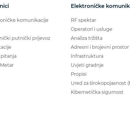
nici
Elektroničke komunik
roničke komunikacije
RF spektar
Operatori i usluge
nički putnički prijevoz
Analiza tržišta
acije
Adresni i brojevni prostor
pitanja
Infrastruktura
Metar
Uvjeti gradnje
Propisi
Ured za širokopojasnost 
Kibernetička sigurnost